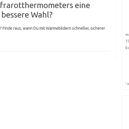
Infrarotthermometers eine
 bessere Wahl?
Finde raus, wann Du mit Wärmebildern schneller, sicherer
m
T
k
*
A