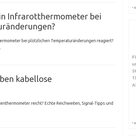
*
A
ein Infrarotthermometer bei
turänderungen?
tthermometer bei plötzlichen Temperaturänderungen reagiert?
.
F
u
S
ben kabellose
T
A
atenthermometer reicht? Echte Reichweiten, Signal-Tipps und
*
A