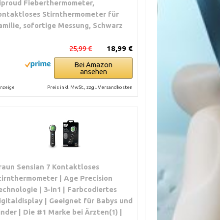
iproud Fieberthermometer,
ontaktloses Stirnthermometer für
amilie, sofortige Messung, Schwarz
25,99 €
18,99 €
Bei Amazon
ansehen
Preis inkl. MwSt., zzgl. Versandkosten
nzeige
raun Sensian 7 Kontaktloses
tirnthermometer | Age Precision
echnologie | 3-in1 | Farbcodiertes
igitaldisplay | Geeignet für Babys und
inder | Die #1 Marke bei Ärzten(1) |