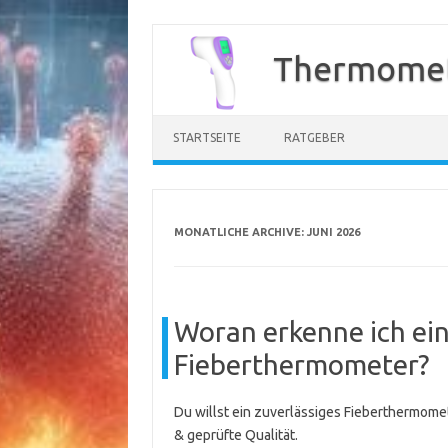
Zum
Inhalt
Thermomet
springen
STARTSEITE
RATGEBER
MONATLICHE ARCHIVE:
JUNI 2026
Woran erkenne ich ein
Fieberthermometer?
Du willst ein zuverlässiges Fieberthermom
& geprüfte Qualität.