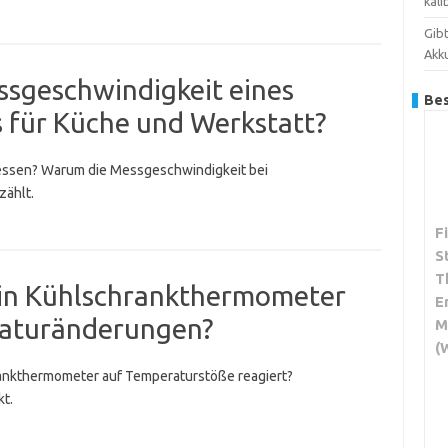
kali
Gib
Akk
essgeschwindigkeit eines
Bes
 für Küche und Werkstatt?
 messen? Warum die Messgeschwindigkeit bei
zählt.
F
S
T
 ein Kühlschrankthermometer
E
raturänderungen?
M
(
rankthermometer auf Temperaturstöße reagiert?
t.