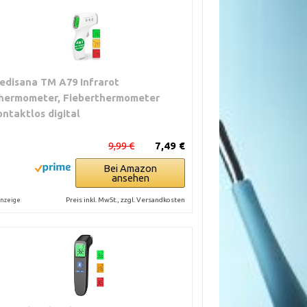
edisana TM A79 Infrarot
hermometer, Fieberthermometer
ontaktlos digital
9,99 €
7,49 €
Bei Amazon
ansehen
Preis inkl. MwSt., zzgl. Versandkosten
nzeige