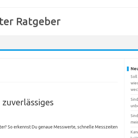
er Ratgeber
Neu
Sol
wie
wec
Sin
 zuverlässiges
unb
Sin
mei
eter? So erkennst Du genaue Messwerte, schnelle Messzeiten
Kan