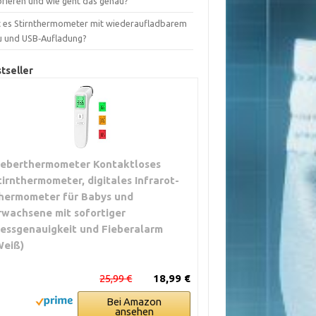
brieren und wie geht das genau?
t es Stirnthermometer mit wiederaufladbarem
u und USB‑Aufladung?
tseller
ieberthermometer Kontaktloses
tirnthermometer, digitales Infrarot-
hermometer für Babys und
rwachsene mit sofortiger
essgenauigkeit und Fieberalarm
Weiß)
25,99 €
18,99 €
Bei Amazon
ansehen