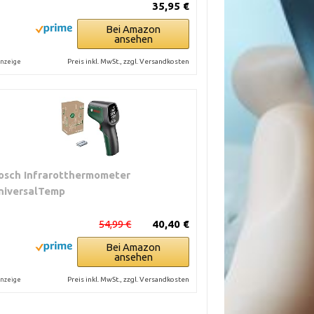
35,95 €
Bei Amazon
ansehen
Preis inkl. MwSt., zzgl. Versandkosten
nzeige
osch Infrarotthermometer
niversalTemp
54,99 €
40,40 €
Bei Amazon
ansehen
Preis inkl. MwSt., zzgl. Versandkosten
nzeige