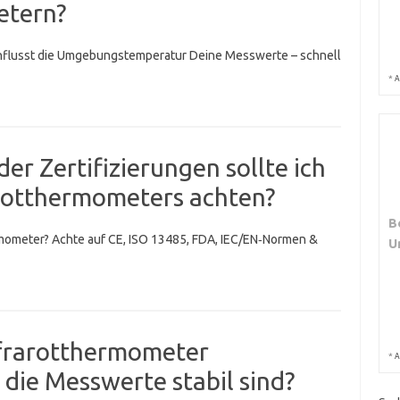
etern?
influsst die Umgebungstemperatur Deine Messwerte – schnell
*
A
r Zertifizierungen sollte ich
arotthermometers achten?
B
ermometer? Achte auf CE, ISO 13485, FDA, IEC/EN‑Normen &
U
nfrarotthermometer
*
A
s die Messwerte stabil sind?