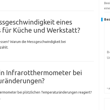
Bee
ein
Bes
essgeschwindigkeit eines
 für Küche und Werkstatt?
 messen? Warum die Messgeschwindigkeit bei
zählt.
B
U
ein Infrarotthermometer bei
turänderungen?
*
A
tthermometer bei plötzlichen Temperaturänderungen reagiert?
.