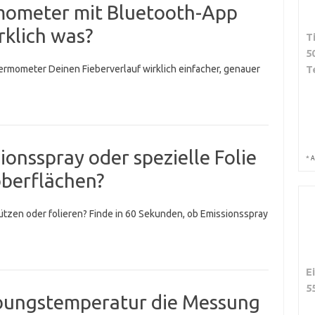
rmometer mit Bluetooth-App
rklich was?
T
5
ermometer Deinen Fieberverlauf wirklich einfacher, genauer
T
ionsspray oder spezielle Folie
*
A
oberflächen?
tzen oder folieren? Finde in 60 Sekunden, ob Emissionsspray
E
5
bungstemperatur die Messung