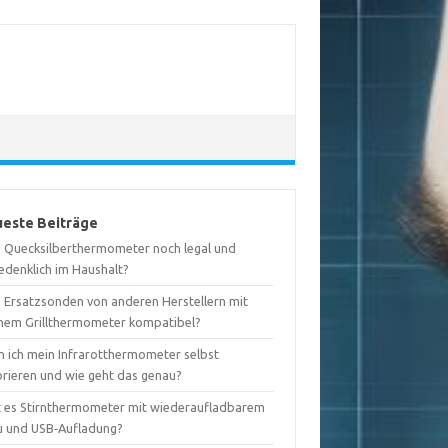
este Beiträge
d Quecksilberthermometer noch legal und
edenklich im Haushalt?
d Ersatzsonden von anderen Herstellern mit
nem Grillthermometer kompatibel?
n ich mein Infrarotthermometer selbst
brieren und wie geht das genau?
t es Stirnthermometer mit wiederaufladbarem
u und USB‑Aufladung?