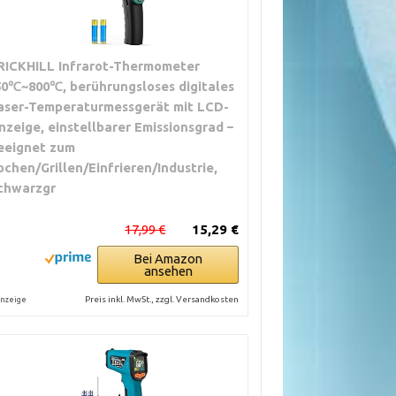
RICKHILL Infrarot-Thermometer
50℃~800℃, berührungsloses digitales
aser-Temperaturmessgerät mit LCD-
nzeige, einstellbarer Emissionsgrad –
eeignet zum
ochen/Grillen/Einfrieren/Industrie,
chwarzgr
17,99 €
15,29 €
Bei Amazon
ansehen
Preis inkl. MwSt., zzgl. Versandkosten
nzeige