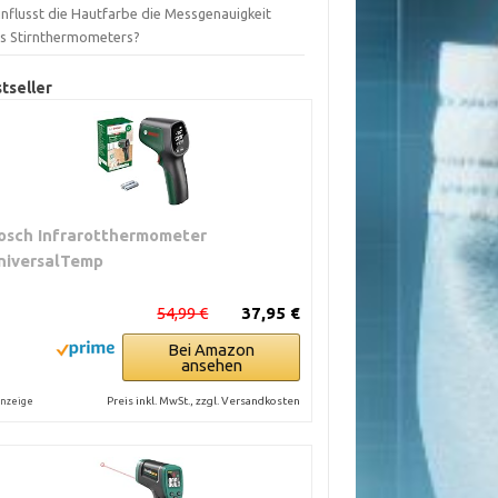
influsst die Hautfarbe die Messgenauigkeit
es Stirnthermometers?
tseller
osch Infrarotthermometer
niversalTemp
54,99 €
37,95 €
Bei Amazon
ansehen
Preis inkl. MwSt., zzgl. Versandkosten
nzeige