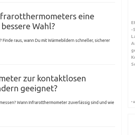
Infrarotthermometers eine
E
 bessere Wahl?
-
L
Finde raus, wann Du mit Wärmebildern schneller, sicherer
A
g
K
S
ometer zur kontaktlosen
ndern geeignet?
s messen? Wann Infrarotthermometer zuverlässig sind und wie
*
A