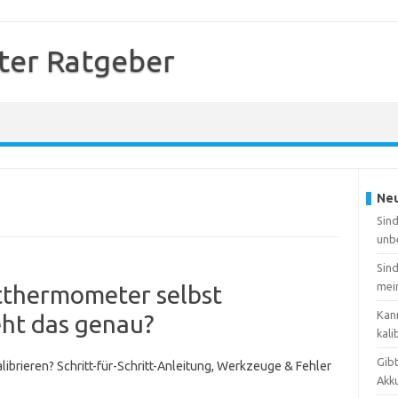
er Ratgeber
Neu
Sin
unb
Sin
mei
otthermometer selbst
Kan
eht das genau?
kali
Gib
librieren? Schritt-für-Schritt-Anleitung, Werkzeuge & Fehler
Akk