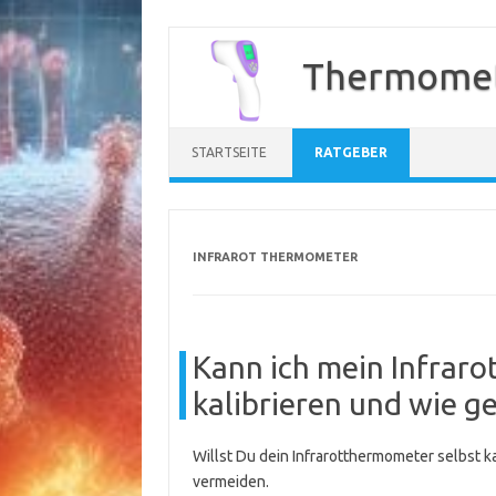
Zum
Inhalt
Thermomet
springen
STARTSEITE
RATGEBER
INFRAROT THERMOMETER
Kann ich mein Infrar
kalibrieren und wie g
Willst Du dein Infrarotthermometer selbst ka
vermeiden.