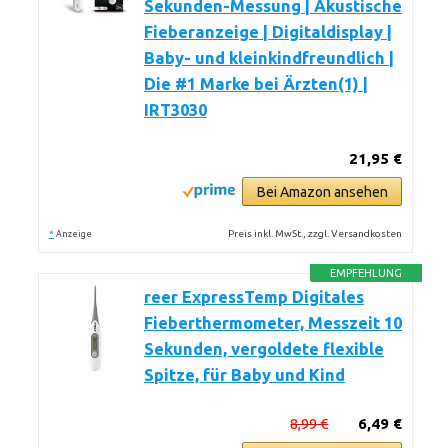
Sekunden-Messung | Akustische
Fieberanzeige | Digitaldisplay |
Baby- und kleinkindfreundlich |
Die #1 Marke bei Ärzten(1) |
IRT3030
21,95 €
Bei Amazon ansehen
*
Preis inkl. MwSt., zzgl. Versandkosten
Anzeige
EMPFEHLUNG
reer ExpressTemp Digitales
Fieberthermometer, Messzeit 10
Sekunden, vergoldete flexible
Spitze, für Baby und Kind
8,99 €
6,49 €