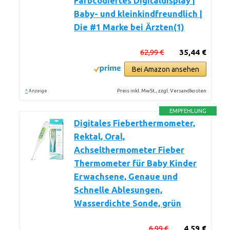
Farbcodiertes Digitaldisplay |
Baby- und kleinkindfreundlich |
Die #1 Marke bei Ärzten(1)
62,99 €
35,44 €
Bei Amazon ansehen
*
Preis inkl. MwSt., zzgl. Versandkosten
Anzeige
EMPFEHLUNG
Digitales Fieberthermometer,
Rektal, Oral,
Achselthermometer Fieber
Thermometer für Baby Kinder
Erwachsene, Genaue und
Schnelle Ablesungen,
Wasserdichte Sonde, grün
6,99 €
4,59 €