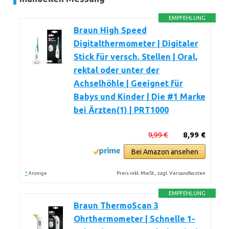
EMPFEHLUNG
Braun High Speed
Digitalthermometer | Digitaler
Stick für versch. Stellen | Oral,
rektal oder unter der
Achselhöhle | Geeignet für
Babys und Kinder | Die #1 Marke
bei Ärzten(1) | PRT1000
9,99 €
8,99 €
Bei Amazon ansehen
*
Preis inkl. MwSt., zzgl. Versandkosten
Anzeige
EMPFEHLUNG
Braun ThermoScan 3
Ohrthermometer | Schnelle 1-