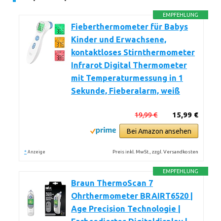
EMPFEHLUNG
Fieberthermometer für Babys
Kinder und Erwachsene,
kontaktloses Stirnthermometer
Infrarot Digital Thermometer
mit Temperaturmessung in 1
Sekunde, Fieberalarm, weiß
19,99 €
15,99 €
Bei Amazon ansehen
*
Preis inkl. MwSt., zzgl. Versandkosten
Anzeige
EMPFEHLUNG
Braun ThermoScan 7
Ohrthermometer BRAIRT6520 |
Age Precision Technologie |