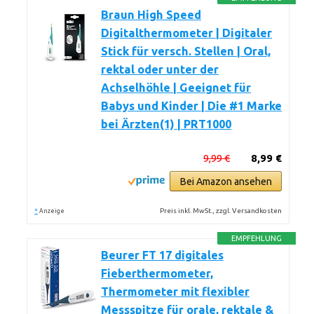
Braun High Speed
Digitalthermometer | Digitaler
Stick für versch. Stellen | Oral,
rektal oder unter der
Achselhöhle | Geeignet für
Babys und Kinder | Die #1 Marke
bei Ärzten(1) | PRT1000
9,99 €
8,99 €
Bei Amazon ansehen
*
Preis inkl. MwSt., zzgl. Versandkosten
Anzeige
EMPFEHLUNG
Beurer FT 17 digitales
Fieberthermometer,
Thermometer mit flexibler
Messspitze für orale, rektale &