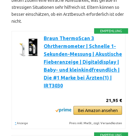
bieten zudem eine einfache Ablesbarkeit, was gerade in
stressigen Situationen sehr hilfreich ist. Eltern können so
besser einschätzen, ob ein Arztbesuch erforderlich ist oder
nicht.
EMPFEHLUNG
Braun ThermoScan 3
Ohrthermometer | Schnelle 1-
Sekunden-Messung | Akustische
Fieberanzeige | Digitaldisplay |
Baby- und kleinkindfreundlich |
Die #1 Marke bei Ärzten(1) |
IRT3030
21,95 €
Bei Amazon ansehen
*
Preis inkl. MwSt., zzgl. Versandkosten
Anzeige
EMPFEHLUNG