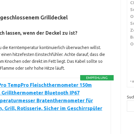
C
S
O
geschlossenem Grilldeckel
S
Z
h lassen, wenn der Deckel zu ist?
B
O
u die Kerntemperatur kontinuierlich überwachen willst.
 einen hitzefesten Einstechfühler. Achte darauf, dass die
 am Knochen oder direkt im Fett liegt. Das Kabel sollte so
 Flamme oder sehr hohe Hitze läuft.
EMPFEHLUNG
*
A
ro TempPro Fleischthermometer 150m
 Grillthermometer Bluetooth IP67
Suc
peraturmesser Bratenthermometer für
, Grill, Rotisserie, Sicher im Geschirrspüler