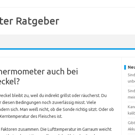
er Ratgeber
Neu
lthermometer auch bei
Sin
ckel?
unb
Sin
Deckel bleibt zu, weil du indirekt grillst oder räucherst. Du
mei
 diesen Bedingungen noch zuverlässig misst. Viele
Kan
ern sich. Man weiß nicht, ob die Sonde richtig sitzt. Oder ob
kali
Kerntemperatur des Fleisches ist.
Gib
 Faktoren zusammen. Die Lufttemperatur im Garraum weicht
Akk