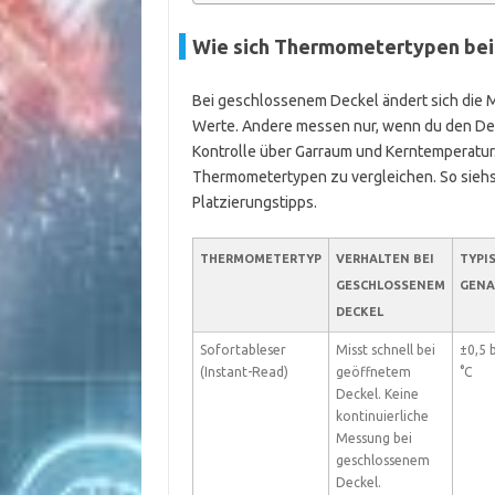
Wie sich Thermometertypen bei 
Bei geschlossenem Deckel ändert sich die M
Werte. Andere messen nur, wenn du den Deck
Kontrolle über Garraum und Kerntemperatur. D
Thermometertypen zu vergleichen. So siehs
Platzierungstipps.
THERMOMETERTYP
VERHALTEN BEI
TYPI
GESCHLOSSENEM
GENA
DECKEL
Sofortableser
Misst schnell bei
±0,5 b
(Instant-Read)
geöffnetem
°C
Deckel. Keine
kontinuierliche
Messung bei
geschlossenem
Deckel.