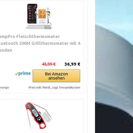
empPro Fleischthermometer
luetooth 200M Grillthermometer mit 4
onden
43,99 €
36,99 €
Bei Amazon
ansehen
Preis inkl. MwSt., zzgl. Versandkosten
nzeige