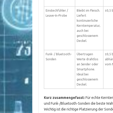
Einstechfühler /
Bleibt im Fleisch.
±0,5 b
Leave-In-Probe
Liefert
kontinuierliche
Kerntemperatur,
auch bei
geschlossenem
Deckel.
Funk- / Bluetooth-
Übertragen
±0,5 b
Sonden
Werte drahtlos
abhä
an Sender oder
vom 
Smartphone.
Ideal bei
geschlossenem
Deckel.
Kurz zusammengefasst:
Für echte Kernte
und Funk-/Bluetooth-Sonden die beste Wahl.
Wichtig ist die richtige Platzierung der So