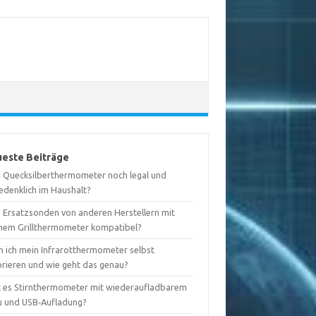
este Beiträge
d Quecksilberthermometer noch legal und
edenklich im Haushalt?
d Ersatzsonden von anderen Herstellern mit
nem Grillthermometer kompatibel?
n ich mein Infrarotthermometer selbst
brieren und wie geht das genau?
t es Stirnthermometer mit wiederaufladbarem
u und USB‑Aufladung?