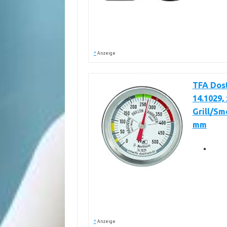
*
Anzeige
TFA Dos
14.1029
Grill/Smo
mm
*
Anzeige