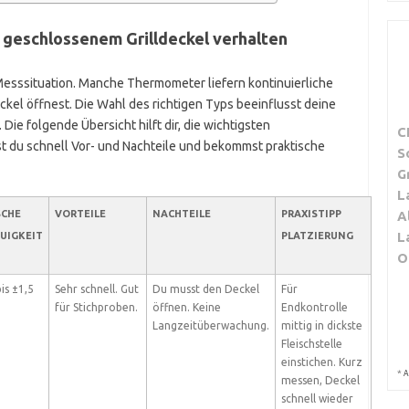
geschlossenem Grilldeckel verhalten
esssituation. Manche Thermometer liefern kontinuierliche
el öffnest. Die Wahl des richtigen Typs beeinflusst deine
ie folgende Übersicht hilft dir, die wichtigsten
C
t du schnell Vor- und Nachteile und bekommst praktische
S
G
L
SCHE
VORTEILE
NACHTEILE
PRAXISTIPP
A
L
UIGKEIT
PLATZIERUNG
O
is ±1,5
Sehr schnell. Gut
Du musst den Deckel
Für
für Stichproben.
öffnen. Keine
Endkontrolle
Langzeitüberwachung.
mittig in dickste
Fleischstelle
einstichen. Kurz
*
A
messen, Deckel
schnell wieder