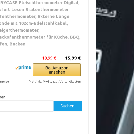
IRYCASE Fleischthermometer Digital,
ofort Lesen Bratenthermometer
fenthermometer, Externe Lange
onde mit 102cm-Edelstahlkabel,
eigerthermometer,
ackofenthermometer für Küche, BBQ,
fen, Backen
18,99 €
15,99 €
Bei Amazon
ansehen
Preis inkl. MwSt., zzgl. Versandkosten
nzeige
hen
Suchen