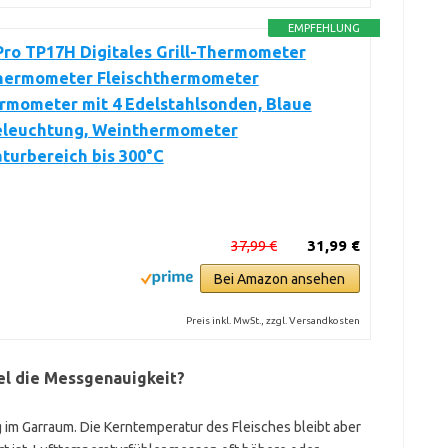
EMPFEHLUNG
ro TP17H Digitales Grill-Thermometer
hermometer Fleischthermometer
rmometer mit 4 Edelstahlsonden, Blaue
eleuchtung, Weinthermometer
turbereich bis 300°C
37,99 €
31,99 €
Bei Amazon ansehen
Preis inkl. MwSt., zzgl. Versandkosten
el die Messgenauigkeit?
 im Garraum. Die Kerntemperatur des Fleisches bleibt aber