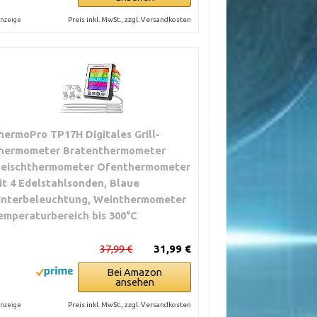
Preis inkl. MwSt., zzgl. Versandkosten
nzeige
hermoPro TP17H Digitales Grill-
hermometer Bratenthermometer
leischthermometer Ofenthermometer
it 4 Edelstahlsonden, Blaue
interbeleuchtung, Weinthermometer
emperaturbereich bis 300°C
37,99 €
31,99 €
Bei Amazon
ansehen
Preis inkl. MwSt., zzgl. Versandkosten
nzeige