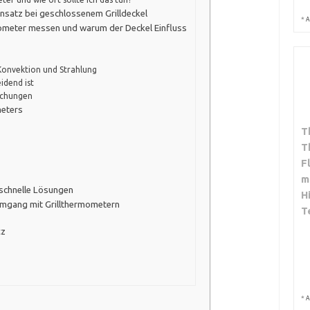
insatz bei geschlossenem Grilldeckel
*
A
mometer messen und warum der Deckel Einfluss
onvektion und Strahlung
idend ist
ichungen
meters
T
T
F
m
schnelle Lösungen
H
Umgang mit Grillthermometern
T
tz
*
A