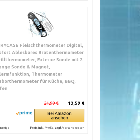
IRYCASE Fleischthermometer Digital,
ofort Ablesbares Bratenthermometer
rillthermometer, Externe Sonde mit 2
ange Sonde & Magnet,
larmfunktion, Thermometer
aborthermometer für Küche, BBQ,
fen
21,99 €
13,59 €
Bei Amazon
ansehen
Preis inkl. MwSt., zzgl. Versandkosten
nzeige