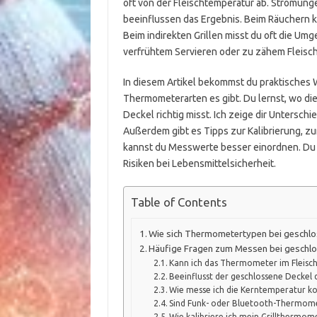
oft von der Fleischtemperatur ab. Strömung
beeinflussen das Ergebnis. Beim Räuchern 
Beim indirekten Grillen misst du oft die U
verfrühtem Servieren oder zu zähem Fleisch
In diesem Artikel bekommst du praktisches W
Thermometerarten es gibt. Du lernst, wo die
Deckel richtig misst. Ich zeige dir Unters
Außerdem gibt es Tipps zur Kalibrierung, zu
kannst du Messwerte besser einordnen. Du 
Risiken bei Lebensmittelsicherheit.
Table of Contents
Wie sich Thermometertypen bei geschlos
Häufige Fragen zum Messen bei geschlo
Kann ich das Thermometer im Fleisch 
Beeinflusst der geschlossene Deckel 
Wie messe ich die Kerntemperatur kor
Sind Funk- oder Bluetooth-Thermome
Wie kalibriere ich mein Grillthermome