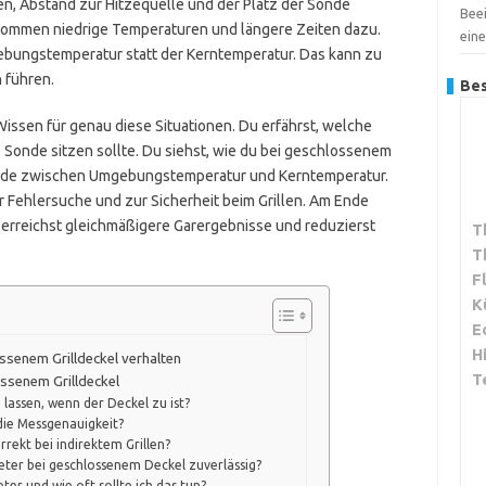
en, Abstand zur Hitzequelle und der Platz der Sonde
Bee
kommen niedrige Temperaturen und längere Zeiten dazu.
ein
mgebungstemperatur statt der Kerntemperatur. Das kann zu
 führen.
Bes
issen für genau diese Situationen. Du erfährst, welche
 Sonde sitzen sollte. Du siehst, wie du bei geschlossenem
chiede zwischen Umgebungstemperatur und Kerntemperatur.
r Fehlersuche und zur Sicherheit beim Grillen. Am Ende
erreichst gleichmäßigere Garergebnisse und reduzierst
T
T
F
K
E
H
senem Grilldeckel verhalten
T
ssenem Grilldeckel
lassen, wenn der Deckel zu ist?
die Messgenauigkeit?
rekt bei indirektem Grillen?
ter bei geschlossenem Deckel zuverlässig?
ter und wie oft sollte ich das tun?