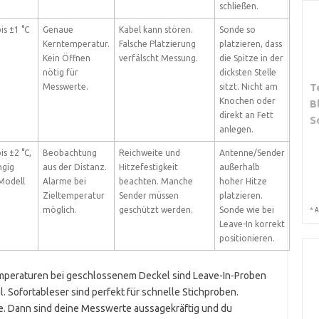
schließen.
is ±1 °C
Genaue
Kabel kann stören.
Sonde so
Kerntemperatur.
Falsche Platzierung
platzieren, dass
Kein Öffnen
verfälscht Messung.
die Spitze in der
nötig für
dicksten Stelle
T
Messwerte.
sitzt. Nicht am
Knochen oder
B
direkt an Fett
S
anlegen.
is ±2 °C,
Beobachtung
Reichweite und
Antenne/Sender
ngig
aus der Distanz.
Hitzefestigkeit
außerhalb
Modell
Alarme bei
beachten. Manche
hoher Hitze
Zieltemperatur
Sender müssen
platzieren.
möglich.
geschützt werden.
Sonde wie bei
*
A
Leave-In korrekt
positionieren.
mperaturen bei geschlossenem Deckel sind Leave-In-Proben
 Sofortableser sind perfekt für schnelle Stichproben.
nde. Dann sind deine Messwerte aussagekräftig und du