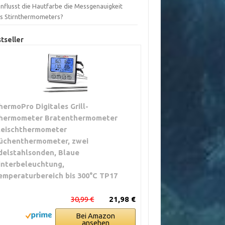
influsst die Hautfarbe die Messgenauigkeit
es Stirnthermometers?
tseller
hermoPro Digitales Grill-
hermometer Bratenthermometer
leischthermometer
üchenthermometer, zwei
delstahlsonden, Blaue
interbeleuchtung,
emperaturbereich bis 300°C TP17
30,99 €
21,98 €
Bei Amazon
ansehen