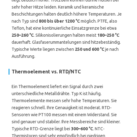
liegt deutlich höher. Trotzdem können dünne Hülsen bei
sehr hoher Hitze leiden. Keramik und keramische
Beschichtungen halten deutlich höhere Temperaturen. Je
nach Typ sind
800 bis über 1200 °C
möglich. PTFE, also
Teflon, hat eine kontinuierliche Einsatzgrenze bei etwa
250–260 °C
. Silikonisolierungen halten meist
180–250 °C
dauerhaft. Glasfaserummantelungen sind hitzebeständig.
Typische Werte liegen zwischen
250 und 600 °C
je nach
Ausführung.
Thermoelement vs. RTD/NTC
Ein Thermoelement liefert ein Signal durch zwei
unterschiedliche Metalldrähte. Typ K ist häufig.
Thermoelemente messen sehr hohe Temperaturen. Sie
reagieren schnell. Ihre Genauigkeit ist moderat. RTD-
Sensoren wie PT100 messen mit einem Widerstand. Sie
sind genauer und stabiler. Ihre Messbereiche sind kleiner.
Typische RTD-Grenze liegt bei
300–600 °C
. NTC-
Thermistoren sind sehr empfindlich bei niedrigen