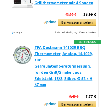
Grillthermometer mit 4 Sonden
43,99 €
36,99 €
Bei Amazon ansehen
*
Preis inkl. MwSt., zzgl. Versandkosten
Anzeige
EMPFEHLUNG
TFA Dostmann 141029 BBQ
Thermometer, Analog, 14.1029,
zur
Garraumtemperaturmessung,
für den Grill/Smoker, aus
Edelstahl, 18/8, Silber, Ø 52 x H
67 mm
9,49 €
7,77 €
Bei Amazon ansehen