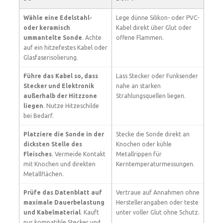
Wähle eine Edelstahl-
Lege dünne Silikon- oder PVC-
oder keramisch
Kabel direkt über Glut oder
ummantelte Sonde
. Achte
offene Flammen.
auf ein hitzefestes Kabel oder
Glasfaserisolierung.
Führe das Kabel so, dass
Lass Stecker oder Funksender
Stecker und Elektronik
nahe an starken
außerhalb der Hitzzone
Strahlungsquellen liegen.
liegen
. Nutze Hitzeschilde
bei Bedarf.
Platziere die Sonde in der
Stecke die Sonde direkt an
dicksten Stelle des
Knochen oder kühle
Fleisches
. Vermeide Kontakt
Metallrippen für
mit Knochen und direkten
Kerntemperaturmessungen.
Metallflächen.
Prüfe das Datenblatt auf
Vertraue auf Annahmen ohne
maximale Dauerbelastung
Herstellerangaben oder teste
und Kabelmaterial
. Kauft
unter voller Glut ohne Schutz.
nur kompatible Stecker und