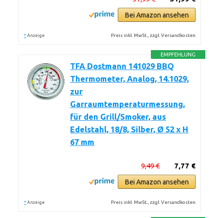
Bei Amazon ansehen
*
Preis inkl. MwSt., zzgl. Versandkosten
Anzeige
EMPFEHLUNG
TFA Dostmann 141029 BBQ
Thermometer, Analog, 14.1029,
zur
Garraumtemperaturmessung,
für den Grill/Smoker, aus
Edelstahl, 18/8, Silber, Ø 52 x H
67 mm
9,49 €
7,77 €
Bei Amazon ansehen
*
Preis inkl. MwSt., zzgl. Versandkosten
Anzeige