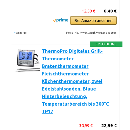
12,59 €
8,48 €
Bei Amazon ansehen
*
Preis inkl. MwSt., zzgl. Versandkosten
Anzeige
EMPFEHLUNG
ThermoPro Digitales Grill-
Thermometer
Bratenthermometer
Fleischthermometer
Küchenthermometer, zwei
Edelstahlsonden, Blaue
Hinterbeleuchtung,
Temperaturbereich bis 300°C
TP17
30,99 €
22,99 €