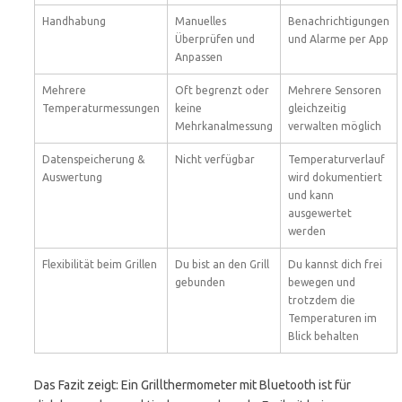
Handhabung
Manuelles
Benachrichtigungen
Überprüfen und
und Alarme per App
Anpassen
Mehrere
Oft begrenzt oder
Mehrere Sensoren
Temperaturmessungen
keine
gleichzeitig
Mehrkanalmessung
verwalten möglich
Datenspeicherung &
Nicht verfügbar
Temperaturverlauf
Auswertung
wird dokumentiert
und kann
ausgewertet
werden
Flexibilität beim Grillen
Du bist an den Grill
Du kannst dich frei
gebunden
bewegen und
trotzdem die
Temperaturen im
Blick behalten
Das Fazit zeigt: Ein Grillthermometer mit Bluetooth ist für