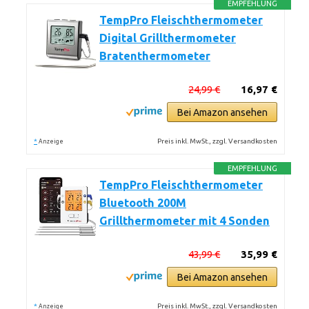
EMPFEHLUNG
TempPro Fleischthermometer
Digital Grillthermometer
Bratenthermometer
24,99 €
16,97 €
Bei Amazon ansehen
*
Preis inkl. MwSt., zzgl. Versandkosten
Anzeige
EMPFEHLUNG
TempPro Fleischthermometer
Bluetooth 200M
Grillthermometer mit 4 Sonden
43,99 €
35,99 €
Bei Amazon ansehen
*
Preis inkl. MwSt., zzgl. Versandkosten
Anzeige