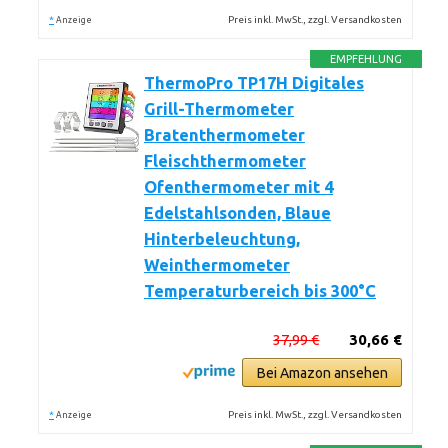
*
Preis inkl. MwSt., zzgl. Versandkosten
Anzeige
EMPFEHLUNG
ThermoPro TP17H Digitales
Grill-Thermometer
Bratenthermometer
Fleischthermometer
Ofenthermometer mit 4
Edelstahlsonden, Blaue
Hinterbeleuchtung,
Weinthermometer
Temperaturbereich bis 300°C
37,99 €
30,66 €
Bei Amazon ansehen
*
Preis inkl. MwSt., zzgl. Versandkosten
Anzeige