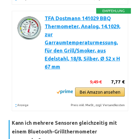
EMPFEHLUNG
TFA Dostmann 141029 BBQ
Thermometer, Analog, 14.1029,
zur
Garraumtemperaturmessung,
für den Grill/Smoker, aus
Edelstahl, 18/8, Silber, Ø 52 x H
67 mm
9,49 €
7,77 €
Bei Amazon ansehen
*
Preis inkl. MwSt., zzgl. Versandkosten
Anzeige
Kann ich mehrere Sensoren gleichzeitig mit
einem Bluetooth-Grillthermometer