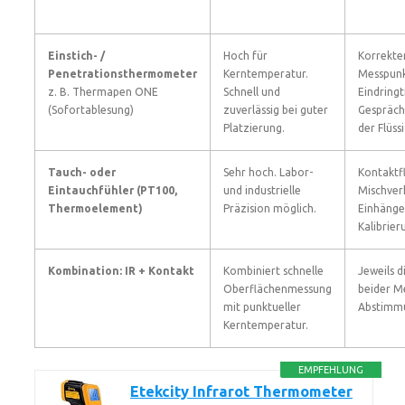
Einstich- /
Hoch für
Korrekte
Penetrationsthermometer
Kerntemperatur.
Messpunk
z. B. Thermapen ONE
Schnell und
Eindringt
(Sofortablesung)
zuverlässig bei guter
Gespräch
Platzierung.
der Flüss
Tauch- oder
Sehr hoch. Labor-
Kontaktf
Eintauchfühler (PT100,
und industrielle
Mischverh
Thermoelement)
Präzision möglich.
Einhänge
Kalibrier
Kombination: IR + Kontakt
Kombiniert schnelle
Jeweils d
Oberflächenmessung
beider M
mit punktueller
Abstimmu
Kerntemperatur.
EMPFEHLUNG
Etekcity Infrarot Thermometer