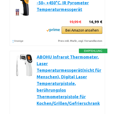
-50~ +450°C, IR Pyrometer
Temperaturmessgerät
19,99 €
16,99 €
Bei Amazon ansehen
*
Preis inkl. MwSt., zzgl. Versandkosten
Anzeige
EMPFEHLUNG
ABOHU Infrarot Thermometer,
Laser
Temperaturmessgerät(nicht für
Menschen), Digital Laser
Temperaturpistole,
berührungslos
Thermometerpistole für
Kochen/Grillen/Gefrierschrank