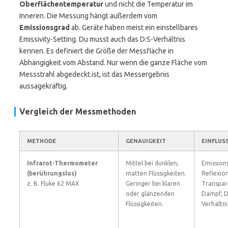
Oberflächentemperatur
und nicht die Temperatur im
Inneren. Die Messung hängt außerdem vom
Emissionsgrad
ab. Geräte haben meist ein einstellbares
Emissivity-Setting. Du musst auch das D:S-Verhältnis
kennen. Es definiert die Größe der Messfläche in
Abhängigkeit vom Abstand. Nur wenn die ganze Fläche vom
Messstrahl abgedeckt ist, ist das Messergebnis
aussagekräftig.
Vergleich der Messmethoden
METHODE
GENAUIGKEIT
EINFLUS
Infrarot-Thermometer
Mittel bei dunklen,
Emission
(berührungslos)
matten Flüssigkeiten.
Reflexio
z. B. Fluke 62 MAX
Geringer bei klaren
Transpar
oder glänzenden
Dampf, D
Flüssigkeiten.
Verhältni