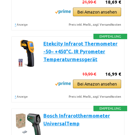
21,99 €
18,69 €
Bei Amazon ansehen
*
Preis inkl. MwSt., zzgl. Versandkosten
Anzeige
EMPFEHLUNG
Etekcity Infrarot Thermometer
-50~ +450°C, IR Pyrometer
Temperaturmessgerät
19,99 €
16,99 €
Bei Amazon ansehen
*
Preis inkl. MwSt., zzgl. Versandkosten
Anzeige
EMPFEHLUNG
Bosch Infrarotthermometer
UniversalTemp