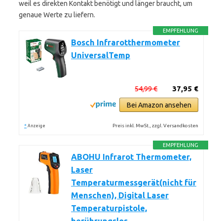
weil es direkten Kontakt benötigt und länger braucht, um
genaue Werte zu liefern.
EMPFEHLUNG
Bosch Infrarotthermometer
UniversalTemp
54,99 €
37,95 €
Bei Amazon ansehen
*
Preis inkl. MwSt., zzgl. Versandkosten
Anzeige
EMPFEHLUNG
ABOHU Infrarot Thermometer,
Laser
Temperaturmessgerät(nicht für
Menschen), Digital Laser
Temperaturpistole,