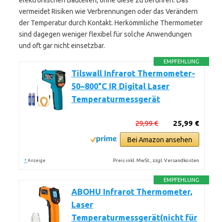
elektronischen Bauteilen, ohne diese zu berühren. Das
vermeidet Risiken wie Verbrennungen oder das Verändern
der Temperatur durch Kontakt. Herkömmliche Thermometer
sind dagegen weniger flexibel für solche Anwendungen
und oft gar nicht einsetzbar.
EMPFEHLUNG
Tilswall Infrarot Thermometer-
50~800°C IR Digital Laser
Temperaturmessgerät
29,99 €
25,99 €
Bei Amazon ansehen
*
Preis inkl. MwSt., zzgl. Versandkosten
Anzeige
EMPFEHLUNG
ABOHU Infrarot Thermometer,
Laser
Temperaturmessgerät(nicht für