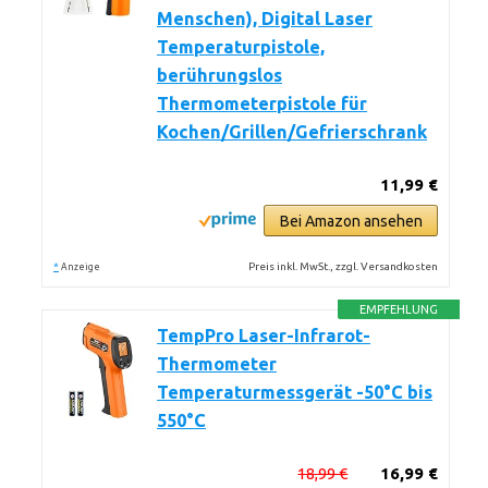
Menschen), Digital Laser
Temperaturpistole,
berührungslos
Thermometerpistole für
Kochen/Grillen/Gefrierschrank
11,99 €
Bei Amazon ansehen
*
Preis inkl. MwSt., zzgl. Versandkosten
Anzeige
EMPFEHLUNG
TempPro Laser-Infrarot-
Thermometer
Temperaturmessgerät -50°C bis
550°C
18,99 €
16,99 €