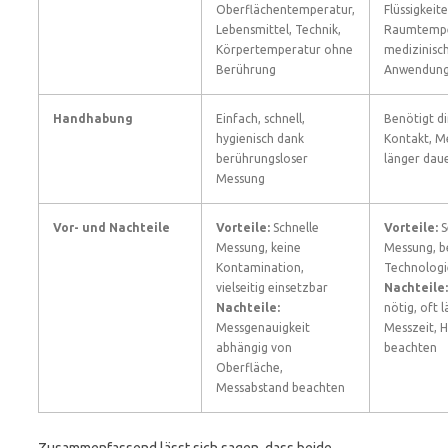
Oberflächentemperatur,
Flüssigkeite
Lebensmittel, Technik,
Raumtempe
Körpertemperatur ohne
medizinisc
Berührung
Anwendun
Handhabung
Einfach, schnell,
Benötigt d
hygienisch dank
Kontakt, M
berührungsloser
länger dau
Messung
Vor- und Nachteile
Vorteile:
Schnelle
Vorteile:
S
Messung, keine
Messung, 
Kontamination,
Technologi
vielseitig einsetzbar
Nachteile:
Nachteile:
nötig, oft 
Messgenauigkeit
Messzeit, 
abhängig von
beachten
Oberfläche,
Messabstand beachten