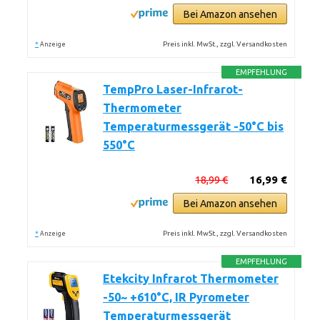
Bei Amazon ansehen
*
Preis inkl. MwSt., zzgl. Versandkosten
Anzeige
EMPFEHLUNG
TempPro Laser-Infrarot-
Thermometer
Temperaturmessgerät -50°C bis
550°C
18,99 €
16,99 €
Bei Amazon ansehen
*
Preis inkl. MwSt., zzgl. Versandkosten
Anzeige
EMPFEHLUNG
Etekcity Infrarot Thermometer
-50~ +610°C, IR Pyrometer
Temperaturmessgerät