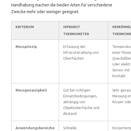
Handhabung machen die beiden Arten für verschiedene
Zwecke mehr oder weniger geeignet.
KRITERIUM
INFRAROT
HERKÖMML
THERMOMETER
THERMOME
Messprinzip
Erfassung der
Temperatu
Infrarotstrahlung von
einer Flüssi
Oberflächen
Quecksilber
oder elekt
Sensor mit
Kontakt
Messgenauigkeit
Gut bei richtigen
Sehr genau,
Einsatzbedingungen,
Messung im
abhängig von
Körper od
Objektoberfläche und
Abstand
Anwendungsbereiche
Schnelle
Körpertemp