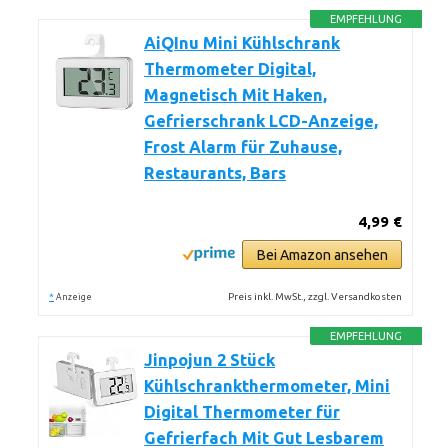
EMPFEHLUNG
AiQInu Mini Kühlschrank
Thermometer Digital,
Magnetisch Mit Haken,
Gefrierschrank LCD-Anzeige,
Frost Alarm für Zuhause,
Restaurants, Bars
4,99 €
Bei Amazon ansehen
*
Preis inkl. MwSt., zzgl. Versandkosten
Anzeige
EMPFEHLUNG
Jinpojun 2 Stück
Kühlschrankthermometer, Mini
Digital Thermometer für
Gefrierfach Mit Gut Lesbarem