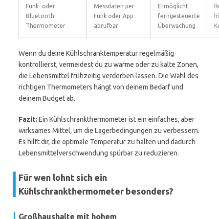
Funk- oder
Messdaten per
Ermöglicht
R
Bluetooth-
Funk oder App
ferngesteuerte
h
Thermometer
abrufbar
Überwachung
K
Wenn du deine Kühlschranktemperatur regelmäßig
kontrollierst, vermeidest du zu warme oder zu kalte Zonen,
die Lebensmittel frühzeitig verderben lassen. Die Wahl des
richtigen Thermometers hängt von deinem Bedarf und
deinem Budget ab.
Fazit:
Ein Kühlschrankthermometer ist ein einfaches, aber
wirksames Mittel, um die Lagerbedingungen zu verbessern.
Es hilft dir, die optimale Temperatur zu halten und dadurch
Lebensmittelverschwendung spürbar zu reduzieren.
Für wen lohnt sich ein
Kühlschrankthermometer besonders?
Großhaushalte mit hohem