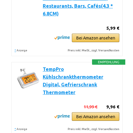
Restaurants, Bars, Cafés(4.3 *
6.8CM)
5,99 €
Bei Amazon ansehen
*
Preis inkl. MwSt., zzgl. Versandkosten
Anzeige
EMPFEHLUNG
TempPro
Kühlschrankthermometer
Digital, Gefrierschrank
Thermometer
11,99 €
9,96 €
Bei Amazon ansehen
*
Preis inkl. MwSt., zzgl. Versandkosten
Anzeige