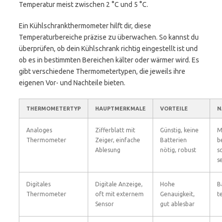
Temperatur meist zwischen 2 °C und 5 °C.
Ein Kühlschrankthermometer hilft dir, diese
Temperaturbereiche präzise zu überwachen. So kannst du
überprüfen, ob dein Kühlschrank richtig eingestellt ist und
ob es in bestimmten Bereichen kälter oder wärmer wird. Es
gibt verschiedene Thermometertypen, die jeweils ihre
eigenen Vor- und Nachteile bieten.
THERMOMETERTYP
HAUPTMERKMALE
VORTEILE
N
Analoges
Zifferblatt mit
Günstig, keine
M
Thermometer
Zeiger, einfache
Batterien
b
Ablesung
nötig, robust
s
s
Digitales
Digitale Anzeige,
Hohe
B
Thermometer
oft mit externem
Genauigkeit,
t
Sensor
gut ablesbar