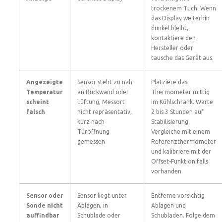
trockenem Tuch. Wenn
das Display weiterhin
dunkel bleibt,
kontaktiere den
Hersteller oder
tausche das Gerät aus.
Angezeigte
Sensor steht zu nah
Platziere das
Temperatur
an Rückwand oder
Thermometer mittig
scheint
Lüftung, Messort
im Kühlschrank. Warte
falsch
nicht repräsentativ,
2 bis 3 Stunden auf
kurz nach
Stabilisierung.
Türöffnung
Vergleiche mit einem
gemessen
Referenzthermometer
und kalibriere mit der
Offset-Funktion falls
vorhanden.
Sensor oder
Sensor liegt unter
Entferne vorsichtig
Sonde nicht
Ablagen, in
Ablagen und
auffindbar
Schublade oder
Schubladen. Folge dem