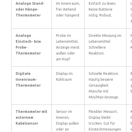
Analoge Stand-
Im Innenraum,
Einfach zu lesen.
oder Hänge-
frei stehend
Keine Batterie
Thermometer
oder hängend
nötig. Robust.
Analoge
Probe im
Direkte Messung im
Einstech- bzw.
Lebensmittel,
Lebensmittel.
Probe-
Anzeige meist
Schnellere
Thermometer
außen oder
Reaktion.
am Kopf
Digitale
Display im
Schnelle Reaktion.
Innenraum-
Kühlraum
Häufig bessere
Thermometer
Genauigkeit.
Manche mit
Min/Max-Anzeige.
Thermometer mit
Sensor im
Flexibler Messort.
externem
Inneren,
Display bleibt
Kabelsensor
Display außen
trocken. Gut für
oder an
Einstechmessungen.