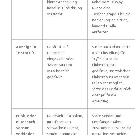
hinter Abdeckung;
Kabel vom Display.
Kabel in Türdichtung
Nutze eine
versteckt
Taschenlampe. Lies die
Bedienungsanleitung,
bevor du Teile
entfernst.
Anzeige in
Gerät ist auf
Suche nach einer Taste
°F statt °C
Fahrenheit
oder Einstellung für
eingestellt oder
°C/°F
. Halte die
Tasten wurden
Einheitentaste
versehentlich
gedrückt, um zwischen
gedrückt
Einheiten zu wechseln.
Falls nicht möglich,
setze das Gerät zurück
oder prüfe die
Anleitung.
Funk- oder
Reichweitenproblem,
Stelle Sender und
Bluetooth-
Interferenzen,
Empfänger näher
Sensor
schwache Batterie,
zusammen. Ersetze die
verbindet
Sender ungünstig
Batterien. Vermeide