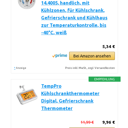
14.4005, handlich, mit
Kühlzonen, für Kühlschrank,
Gefrierschrank und Kühlhaus
zur Temperaturkontrolle, bis
-40°C, weiß
5,34 €
Bei Amazon ansehen
*
Preis inkl. MwSt., zzgl. Versandkosten
Anzeige
EMPFEHLUNG
TempPro
Kühlschrankthermometer
Digital, Gefrierschrank
Thermometer
11,99 €
9,96 €