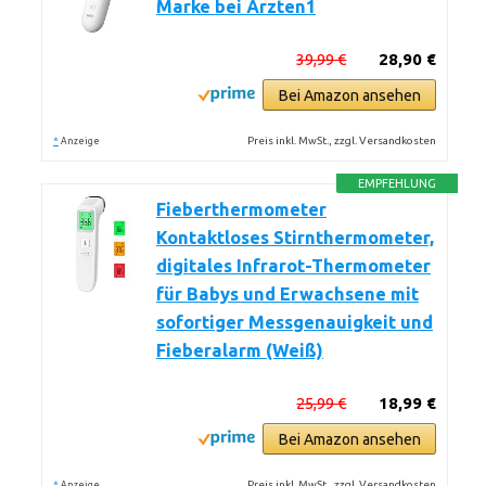
Marke bei Ärzten1
39,99 €
28,90 €
Bei Amazon ansehen
*
Preis inkl. MwSt., zzgl. Versandkosten
Anzeige
EMPFEHLUNG
Fieberthermometer
Kontaktloses Stirnthermometer,
digitales Infrarot-Thermometer
für Babys und Erwachsene mit
sofortiger Messgenauigkeit und
Fieberalarm (Weiß)
25,99 €
18,99 €
Bei Amazon ansehen
*
Preis inkl. MwSt., zzgl. Versandkosten
Anzeige