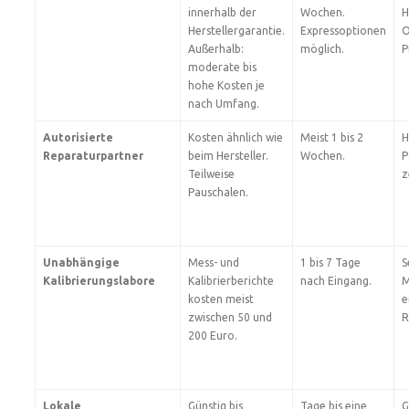
innerhalb der
Wochen.
H
Herstellergarantie.
Expressoptionen
O
Außerhalb:
möglich.
P
moderate bis
hohe Kosten je
nach Umfang.
Autorisierte
Kosten ähnlich wie
Meist 1 bis 2
H
Reparaturpartner
beim Hersteller.
Wochen.
P
Teilweise
z
Pauschalen.
Unabhängige
Mess- und
1 bis 7 Tage
S
Kalibrierungslabore
Kalibrierberichte
nach Eingang.
M
kosten meist
e
zwischen 50 und
R
200 Euro.
Lokale
Günstig bis
Tage bis eine
G