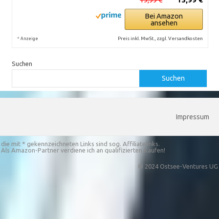
Bei Amazon
ansehen
*
Preis inkl. MwSt., zzgl. Versandkosten
Anzeige
Suchen
Suchen
Impressum
die mit * gekennzeichneten Links sind sog. Affiliatelinks.
Als Amazon-Partner verdiene ich an qualifizierten Käufen!
© 2024 Ostsee-Ventures UG