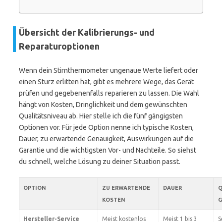
Übersicht der Kalibrierungs- und
Reparaturoptionen
Wenn dein Stirnthermometer ungenaue Werte liefert oder
einen Sturz erlitten hat, gibt es mehrere Wege, das Gerät
prüfen und gegebenenfalls reparieren zu lassen. Die Wahl
hängt von Kosten, Dringlichkeit und dem gewünschten
Qualitätsniveau ab. Hier stelle ich die fünf gängigsten
Optionen vor. Für jede Option nenne ich typische Kosten,
Dauer, zu erwartende Genauigkeit, Auswirkungen auf die
Garantie und die wichtigsten Vor- und Nachteile. So siehst
du schnell, welche Lösung zu deiner Situation passt.
OPTION
ZU ERWARTENDE
DAUER
Q
KOSTEN
G
Hersteller-Service
Meist kostenlos
Meist 1 bis 3
S