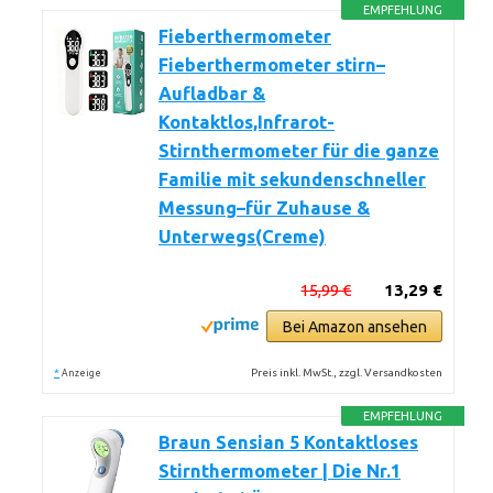
EMPFEHLUNG
Fieberthermometer
Fieberthermometer stirn–
Aufladbar &
Kontaktlos,Infrarot-
Stirnthermometer für die ganze
Familie mit sekundenschneller
Messung–für Zuhause &
Unterwegs(Creme)
15,99 €
13,29 €
Bei Amazon ansehen
*
Preis inkl. MwSt., zzgl. Versandkosten
Anzeige
EMPFEHLUNG
Braun Sensian 5 Kontaktloses
Stirnthermometer | Die Nr.1