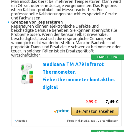
Man misst das Gerät bei mehreren Temperaturen. Dann wird
ein Offset oder eine Justage vorgenommen. Das Ergebnis
ist ein Kalibrierprotokoll mit Messunsicherheit. Für
professionelle Kalibrierungen braucht es spezielle Geräte
und Fachwissen.
Grenzen von Reparaturen
Reparaturen können elektronische Defekte und
beschädigte Gehäuse beheben. Sie können aber nicht alle
Probleme lösen. Wenn der Sensor selbst irreversibel
beschädigt ist, lässt sich die ursprüngliche Genauigkeit
womöglich nicht wiederherstellen. Manche Bauteile sind
proprietär. Dann sind Ersatzteile schwer zu bekommen oder
teuer. In solchen Fällen ist ein Ersatzgerät oft
wirtschaftlicher.
EMPFEHLUNG
medisana TM A79 Infrarot
Thermometer,
Fieberthermometer kontaktlos
digital
9,99 €
7,49 €
Bei Amazon ansehen
*
Preis inkl. MwSt., zzgl. Versandkosten
Anzeige