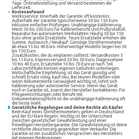
Tage. Onlinebestellung und Versand bestimmen die
Lieferzeit.
Kostenaufwand
Werksservice: Innerhalb der Garantie oft kostenlos.
Außerhalb der Garantie typischerweise 30 bis 150 Euro
inklusive einfacher Prüfungen. Unabhängige Kalibrierung:
Meist 50 bis 200 Euro für Kalibrierbericht und Prüfprotokoll.
Reparatur bei autorisierten Werkstätten: Häufig 30 bis 150
Euro ohne große Ersatzteile. Teure Ersatzteile erhöhen die
Summe. Austausch / Neukauf: Günstige Stirnthermometer
ab etwa 15 bis 40 Euro. Höherwertige Modelle liegen bei 50
bis 150 Euro.
Zusatzkosten, die du einplanen solltest: Versandkosten 5
bis 15 Euro, Expressversand 20 bis 50 Euro, Diagnosetaxe
10 bis 40 Euro, Ersatzteile 10 bis 70 Euro je nach Teil.
Laborzertifikate können eigenen Gebühren unterliegen.
Wirtschaftliche Empfehlung: Ist das Gerät günstig und
schnell Ersatz nötig, kauf neu. Bei teuren Modellen oder
wenn dokumentierte Genauigkeit wichtig ist, lohnt sich
Kalibrierung oder autorisierter Service. Wenn das Gerät
noch in Garantie ist, zuerst den Hersteller kontaktieren. Für
Pflegeeinrichtungen oder Berufe mit
Dokumentationspflicht ist die unabhängige Kalibrierung oft
die beste Wahl.
Gesetzliche Regelungen und deine Rechte als Käufer
Beim Kauf eines Stirnthermometers gelten in Deutschland
und der EU klare Regeln. Wichtig ist der Unterschied
zwischen gesetzlicher Gewährleistung und einer
freiwilligen Herstellergarantie. Die Gewährleistung ist deine
rechtliche Absicherung gegenüber dem Verkäufer. Die
Garantie ist ein zusätzliches Versprechen des Herstellers
mit eigenen Bedingungen.