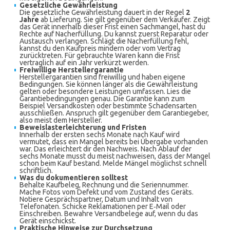
Gesetzliche Gewährleistung
Die gesetzliche Gewährleistung dauert in der Regel
2
Jahre
ab Lieferung. Sie gilt gegenüber dem Verkäufer. Zeigt
das Gerät innerhalb dieser Frist einen Sachmangel, hast du
Rechte auf Nacherfüllung. Du kannst zuerst Reparatur oder
Austausch verlangen. Schlägt die Nacherfüllung fehl,
kannst du den Kaufpreis mindern oder vom Vertrag
zurücktreten. Für gebrauchte Waren kann die Frist
vertraglich auf ein Jahr verkürzt werden.
Freiwillige Herstellergarantie
Herstellergarantien sind freiwillig und haben eigene
Bedingungen. Sie können länger als die Gewährleistung
gelten oder besondere Leistungen umfassen. Lies die
Garantiebedingungen genau. Die Garantie kann zum
Beispiel Versandkosten oder bestimmte Schadensarten
ausschließen. Anspruch gilt gegenüber dem Garantiegeber,
also meist dem Hersteller.
Beweislasterleichterung und Fristen
Innerhalb der ersten sechs Monate nach Kauf wird
vermutet, dass ein Mangel bereits bei Übergabe vorhanden
war. Das erleichtert dir den Nachweis. Nach Ablauf der
sechs Monate musst du meist nachweisen, dass der Mangel
schon beim Kauf bestand. Melde Mängel möglichst schnell
schriftlich.
Was du dokumentieren solltest
Behalte Kaufbeleg, Rechnung und die Seriennummer.
Mache Fotos vom Defekt und vom Zustand des Geräts.
Notiere Gesprächspartner, Datum und Inhalt von
Telefonaten. Schicke Reklamationen per E‑Mail oder
Einschreiben. Bewahre Versandbelege auf, wenn du das
Gerät einschickst.
Praktische Hinweise zur Durchsetzung