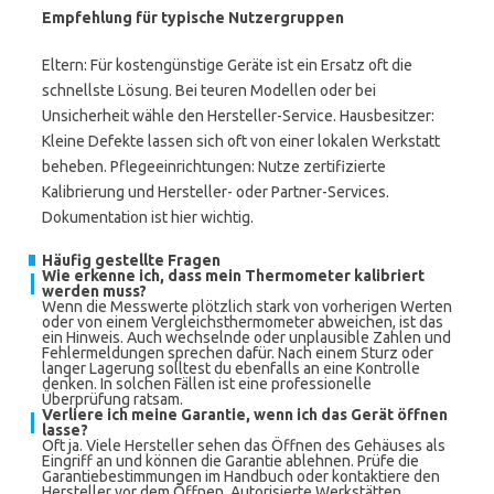
Empfehlung für typische Nutzergruppen
Eltern: Für kostengünstige Geräte ist ein Ersatz oft die
schnellste Lösung. Bei teuren Modellen oder bei
Unsicherheit wähle den Hersteller-Service. Hausbesitzer:
Kleine Defekte lassen sich oft von einer lokalen Werkstatt
beheben. Pflegeeinrichtungen: Nutze zertifizierte
Kalibrierung und Hersteller- oder Partner-Services.
Dokumentation ist hier wichtig.
Häufig gestellte Fragen
Wie erkenne ich, dass mein Thermometer kalibriert
werden muss?
Wenn die Messwerte plötzlich stark von vorherigen Werten
oder von einem Vergleichsthermometer abweichen, ist das
ein Hinweis. Auch wechselnde oder unplausible Zahlen und
Fehlermeldungen sprechen dafür. Nach einem Sturz oder
langer Lagerung solltest du ebenfalls an eine Kontrolle
denken. In solchen Fällen ist eine professionelle
Überprüfung ratsam.
Verliere ich meine Garantie, wenn ich das Gerät öffnen
lasse?
Oft ja. Viele Hersteller sehen das Öffnen des Gehäuses als
Eingriff an und können die Garantie ablehnen. Prüfe die
Garantiebestimmungen im Handbuch oder kontaktiere den
Hersteller vor dem Öffnen. Autorisierte Werkstätten