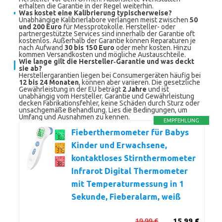
erhalten die Garantie in der Regel weiterhin.
Was kostet eine Kalibrierung typischerweise?
Unabhängige Kalibrierlabore verlangen meist zwischen
50
und 200 Euro
für Messprotokolle. Hersteller- oder
partnergestützte Services sind innerhalb der Garantie oft
kostenlos. Außerhalb der Garantie können Reparaturen je
nach Aufwand
30 bis 150 Euro
oder mehr kosten. Hinzu
kommen Versandkosten und mögliche Austauschteile.
Wie lange gilt die Hersteller‑Garantie und was deckt
sie ab?
Herstellergarantien liegen bei Consumergeräten häufig bei
12 bis 24 Monaten
, können aber variieren. Die gesetzliche
Gewährleistung in der EU beträgt
2 Jahre
und ist
unabhängig vom Hersteller. Garantie und Gewährleistung
decken Fabrikationsfehler, keine Schäden durch Sturz oder
unsachgemäße Behandlung. Lies die Bedingungen, um
Umfang und Ausnahmen zu kennen.
EMPFEHLUNG
Fieberthermometer für Babys
Kinder und Erwachsene,
kontaktloses Stirnthermometer
Infrarot Digital Thermometer
mit Temperaturmessung in 1
Sekunde, Fieberalarm, weiß
19,99 €
15,99 €