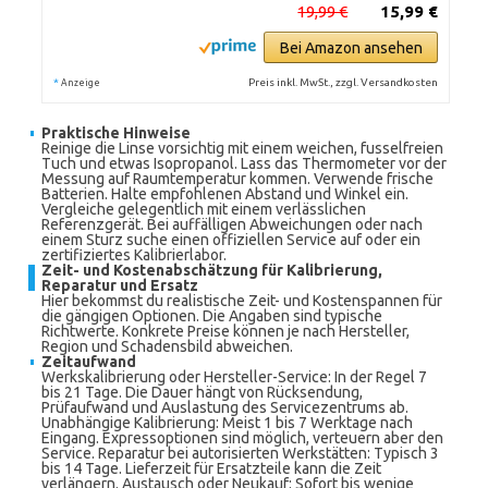
19,99 €
15,99 €
Bei Amazon ansehen
*
Preis inkl. MwSt., zzgl. Versandkosten
Anzeige
Praktische Hinweise
Reinige die Linse vorsichtig mit einem weichen, fusselfreien
Tuch und etwas Isopropanol. Lass das Thermometer vor der
Messung auf Raumtemperatur kommen. Verwende frische
Batterien. Halte empfohlenen Abstand und Winkel ein.
Vergleiche gelegentlich mit einem verlässlichen
Referenzgerät. Bei auffälligen Abweichungen oder nach
einem Sturz suche einen offiziellen Service auf oder ein
zertifiziertes Kalibrierlabor.
Zeit- und Kostenabschätzung für Kalibrierung,
Reparatur und Ersatz
Hier bekommst du realistische Zeit- und Kostenspannen für
die gängigen Optionen. Die Angaben sind typische
Richtwerte. Konkrete Preise können je nach Hersteller,
Region und Schadensbild abweichen.
Zeitaufwand
Werkskalibrierung oder Hersteller-Service: In der Regel 7
bis 21 Tage. Die Dauer hängt von Rücksendung,
Prüfaufwand und Auslastung des Servicezentrums ab.
Unabhängige Kalibrierung: Meist 1 bis 7 Werktage nach
Eingang. Expressoptionen sind möglich, verteuern aber den
Service. Reparatur bei autorisierten Werkstätten: Typisch 3
bis 14 Tage. Lieferzeit für Ersatzteile kann die Zeit
verlängern. Austausch oder Neukauf: Sofort bis wenige