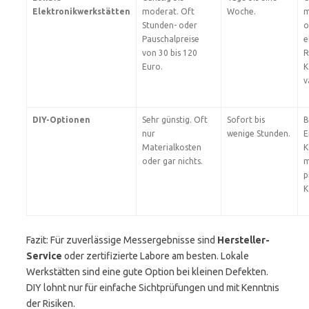
Elektronikwerkstätten
moderat. Oft
Woche.
m
Stunden- oder
o
Pauschalpreise
e
von 30 bis 120
R
Euro.
K
v
DIY-Optionen
Sehr günstig. Oft
Sofort bis
B
nur
wenige Stunden.
E
Materialkosten
K
oder gar nichts.
m
p
K
Fazit: Für zuverlässige Messergebnisse sind
Hersteller-
Service
oder zertifizierte Labore am besten. Lokale
Werkstätten sind eine gute Option bei kleinen Defekten.
DIY lohnt nur für einfache Sichtprüfungen und mit Kenntnis
der Risiken.