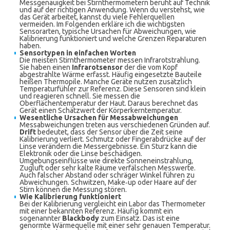
Messgenauigkeit bei Stirnthermometern beruht auf Technik
und auf der richtigen Anwendung. Wenn du verstehst, wie
das Gerät arbeitet, kannst du viele Fehlerquellen
vermeiden. Im Folgenden erkläre ich die wichtigsten
Sensorarten, typische Ursachen für Abweichungen, wie
Kalibrierung funktioniert und welche Grenzen Reparaturen
haben.
Sensortypen in einfachen Worten
Die meisten Stirnthermometer messen Infrarotstrahlung.
Sie haben einen
Infrarotsensor
der die vom Kopf
abgestrahlte Wärme erfasst. Häufig eingesetzte Bauteile
heißen Thermopile. Manche Geräte nutzen zusätzlich
Temperaturfühler zur Referenz. Diese Sensoren sind klein
und reagieren schnell. Sie messen die
Oberflächentemperatur der Haut. Daraus berechnet das
Gerät einen Schätzwert der Körperkerntemperatur.
Wesentliche Ursachen für Messabweichungen
Messabweichungen treten aus verschiedenen Gründen auf.
Drift
bedeutet, dass der Sensor über die Zeit seine
Kalibrierung verliert. Schmutz oder Fingerabdrücke auf der
Linse verändern die Messergebnisse. Ein Sturz kann die
Elektronik oder die Linse beschädigen.
Umgebungseinflüsse wie direkte Sonneneinstrahlung,
Zugluft oder sehr kalte Räume verfälschen Messwerte.
Auch falscher Abstand oder schräger Winkel führen zu
Abweichungen. Schwitzen, Make‑up oder Haare auf der
Stirn können die Messung stören.
Wie Kalibrierung funktioniert
Bei der Kalibrierung vergleicht ein Labor das Thermometer
mit einer bekannten Referenz. Häufig kommt ein
sogenannter
Blackbody
zum Einsatz. Das ist eine
genormte Wärmequelle mit einer sehr genauen Temperatur.