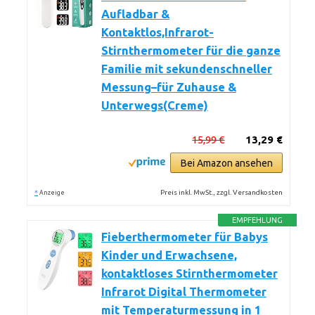
Aufladbar &
Kontaktlos,Infrarot-
Stirnthermometer für die ganze
Familie mit sekundenschneller
Messung–für Zuhause &
Unterwegs(Creme)
15,99 €
13,29 €
Bei Amazon ansehen
*
Preis inkl. MwSt., zzgl. Versandkosten
Anzeige
EMPFEHLUNG
Fieberthermometer für Babys
Kinder und Erwachsene,
kontaktloses Stirnthermometer
Infrarot Digital Thermometer
mit Temperaturmessung in 1