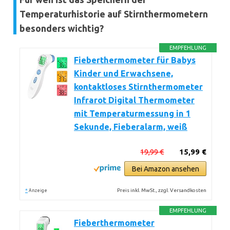
Temperaturhistorie auf Stirnthermometern
besonders wichtig?
EMPFEHLUNG
Fieberthermometer für Babys
Kinder und Erwachsene,
kontaktloses Stirnthermometer
Infrarot Digital Thermometer
mit Temperaturmessung in 1
Sekunde, Fieberalarm, weiß
19,99 €
15,99 €
Bei Amazon ansehen
*
Preis inkl. MwSt., zzgl. Versandkosten
Anzeige
EMPFEHLUNG
Fieberthermometer