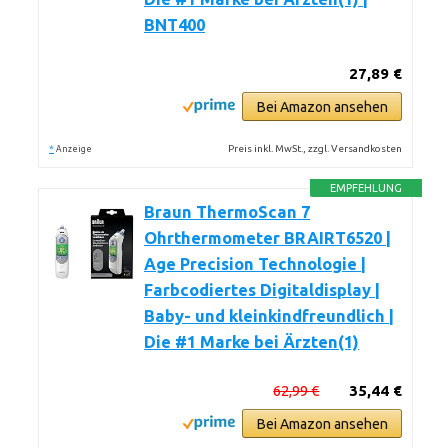
BNT400
27,89 €
Bei Amazon ansehen
*
Preis inkl. MwSt., zzgl. Versandkosten
Anzeige
EMPFEHLUNG
Braun ThermoScan 7
Ohrthermometer BRAIRT6520 |
Age Precision Technologie |
Farbcodiertes Digitaldisplay |
Baby- und kleinkindfreundlich |
Die #1 Marke bei Ärzten(1)
62,99 €
35,44 €
Bei Amazon ansehen