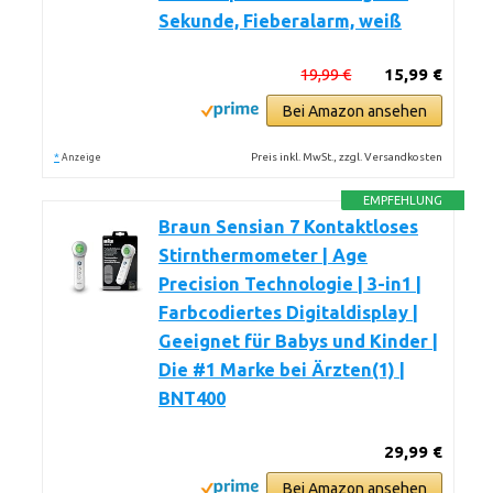
Sekunde, Fieberalarm, weiß
19,99 €
15,99 €
Bei Amazon ansehen
*
Preis inkl. MwSt., zzgl. Versandkosten
Anzeige
EMPFEHLUNG
Braun Sensian 7 Kontaktloses
Stirnthermometer | Age
Precision Technologie | 3-in1 |
Farbcodiertes Digitaldisplay |
Geeignet für Babys und Kinder |
Die #1 Marke bei Ärzten(1) |
BNT400
29,99 €
Bei Amazon ansehen