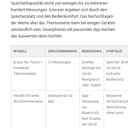
Speicherkapazität reicht von wenigen bis zu mehreren
hundert Messungen. Grenzen ergeben sich durch den
Speicherplatz und den Bedienkomfort. Das Nachschlagen
der Werte über das Thermometer kann bei einigen Geräten
umständlich sein. Smartphones mit passender App machen
das Auswerten dann leichter.
MODELL
SPEICHERUMFANG
BEDIENUNG
VORTEILE
Braun No Touch +
35 Messungen
Direkte
Speicher dire
Forehead
Anzeige am
im Gerät,
Thermometer
Gerät,
einfache
Navigation
Bedienung
über Tasten
iHealth Infrared
Unbegrenzt via
App-
Bequeme
Stirnthermometer
App
Steuerung
Verlaufsansic
via
Speicherung
Bluetooth,
ohne Limit
kein Display
am Gerät