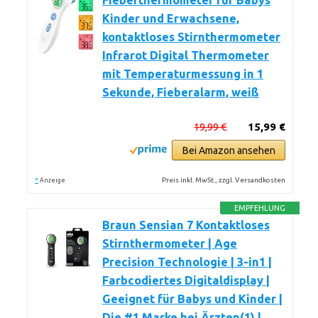
Fieberthermometer für Babys
Kinder und Erwachsene,
kontaktloses Stirnthermometer
Infrarot Digital Thermometer
mit Temperaturmessung in 1
Sekunde, Fieberalarm, weiß
19,99 €
15,99 €
Bei Amazon ansehen
*
Preis inkl. MwSt., zzgl. Versandkosten
Anzeige
EMPFEHLUNG
Braun Sensian 7 Kontaktloses
Stirnthermometer | Age
Precision Technologie | 3-in1 |
Farbcodiertes Digitaldisplay |
Geeignet für Babys und Kinder |
Die #1 Marke bei Ärzten(1) |