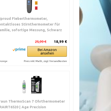
iproud Fieberthermometer,
ontaktloses Stirnthermometer für
amilie, sofortige Messung, Schwarz
25,99 €
18,99 €
Bei Amazon
ansehen
Preis inkl. MwSt., zzgl. Versandkosten
nzeige
raun ThermoScan 7 Ohrthermometer
RAIRT6520 | Age Precision