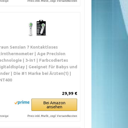
Preis inkl. MwSt., zzgl. Versandkosten
nzeige
raun Sensian 7 Kontaktloses
tirnthermometer | Age Precision
echnologie | 3-in1 | Farbcodiertes
igitaldisplay | Geeignet für Babys und
inder | Die #1 Marke bei Ärzten(1) |
NT400
29,99 €
Bei Amazon
ansehen
Preis inkl. MwSt., zzgl. Versandkosten
nzeige