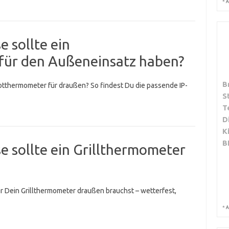
*
A
 sollte ein
für den Außeneinsatz haben?
B
otthermometer für draußen? So findest Du die passende IP-
S
T
D
K
B
e sollte ein Grillthermometer
ür Dein Grillthermometer draußen brauchst – wetterfest,
*
A