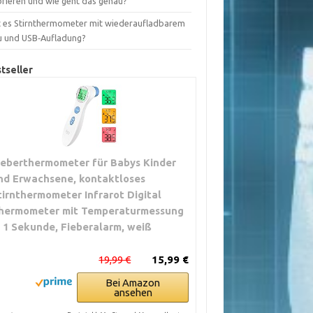
brieren und wie geht das genau?
t es Stirnthermometer mit wiederaufladbarem
u und USB‑Aufladung?
tseller
ieberthermometer für Babys Kinder
nd Erwachsene, kontaktloses
tirnthermometer Infrarot Digital
hermometer mit Temperaturmessung
n 1 Sekunde, Fieberalarm, weiß
19,99 €
15,99 €
Bei Amazon
ansehen