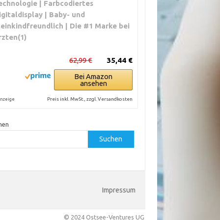
echnologie | Farbcodiertes
igitaldisplay | Baby- und
leinkindfreundlich | Die #1 Marke bei
rzten(1)
62,99 €
35,44 €
Bei Amazon
ansehen
Preis inkl. MwSt., zzgl. Versandkosten
nzeige
hen
Suchen
Impressum
© 2024 Ostsee-Ventures UG