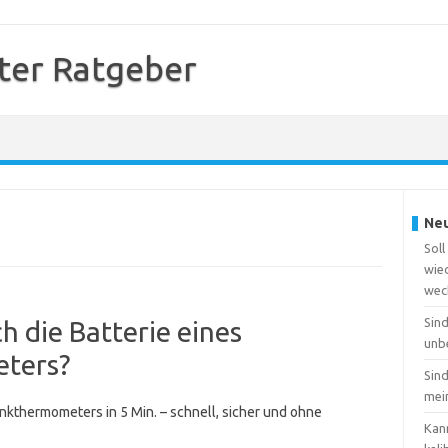
er Ratgeber
Neu
Sol
wie
wec
Sin
h die Batterie eines
unb
ters?
Sin
mei
nkthermometers in 5 Min. – schnell, sicher und ohne
Kan