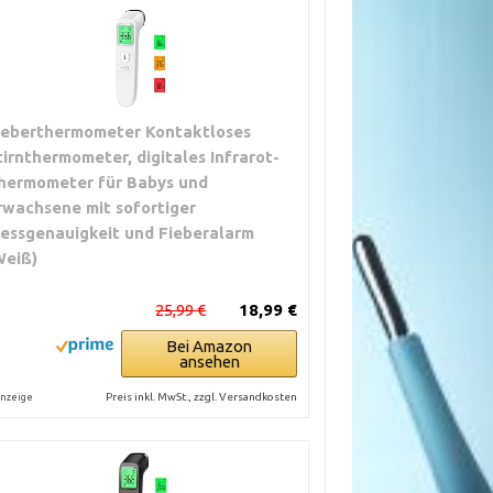
ieberthermometer Kontaktloses
tirnthermometer, digitales Infrarot-
hermometer für Babys und
rwachsene mit sofortiger
essgenauigkeit und Fieberalarm
Weiß)
25,99 €
18,99 €
Bei Amazon
ansehen
Preis inkl. MwSt., zzgl. Versandkosten
nzeige