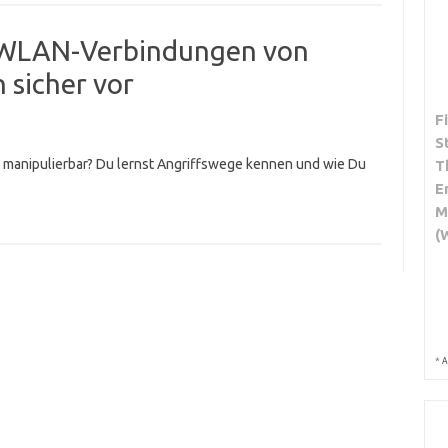
r WLAN-Verbindungen von
 sicher vor
F
S
manipulierbar? Du lernst Angriffswege kennen und wie Du
T
E
M
(
*
A