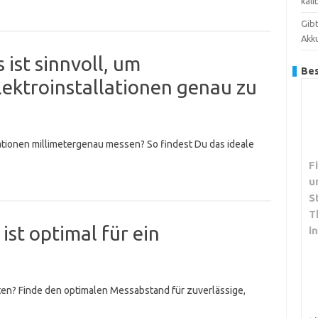
kali
Gib
Akk
 ist sinnvoll, um
Bes
ektroinstallationen genau zu
lationen millimetergenau messen? So findest Du das ideale
F
u
S
T
st optimal für ein
i
en? Finde den optimalen Messabstand für zuverlässige,