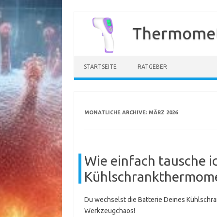
Zum
Inhalt
Thermomet
springen
STARTSEITE
RATGEBER
MONATLICHE ARCHIVE:
MÄRZ 2026
Wie einfach tausche ic
Kühlschrankthermome
Du wechselst die Batterie Deines Kühlschra
Werkzeugchaos!