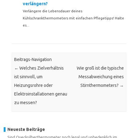
verlängern?
Verlängere die Lebensdauer deines
Kühlschrankthermometers mit einfachen Pflegetipps! Halte
es...
Beitrags-Navigation
←
Welches Zielverhältnis
Wie groß ist die typische
ist sinnvoll, um
Messabweichung eines
Heizungsrohre oder
Stirnthermometers?
→
Elektroinstallationen genau
zu messen?
Neueste Beiträge
Sind Quecksilberthermometer noch legal und unbedenklich im