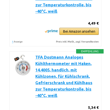
zur Temperaturkontrolle, bis
-40°C, weiß
4,49 €
Bei Amazon ansehen
*
Preis inkl. MwSt., zzgl. Versandkosten
Anzeige
EMPFEHLUNG
TFA Dostmann Analoges
Kühlthermometer mit Haken,
14.4005, handlich, mit
Kühlzonen, für Kühlschrank,
Gefrierschrank und Kühlhaus
zur Temperaturkontrolle, bis
-40°C, weiß
5,34 €