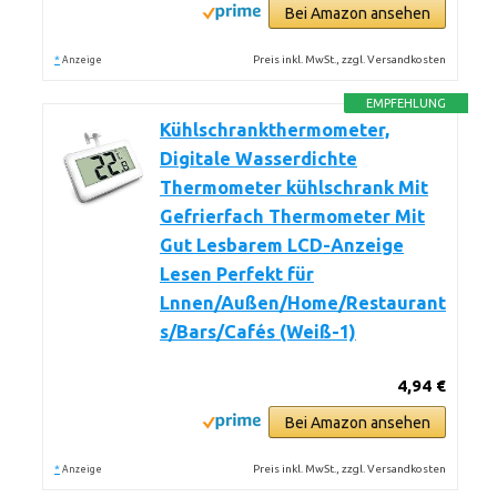
Bei Amazon ansehen
*
Preis inkl. MwSt., zzgl. Versandkosten
Anzeige
EMPFEHLUNG
Kühlschrankthermometer,
Digitale Wasserdichte
Thermometer kühlschrank Mit
Gefrierfach Thermometer Mit
Gut Lesbarem LCD-Anzeige
Lesen Perfekt für
Lnnen/Außen/Home/Restaurant
s/Bars/Cafés (Weiß-1)
4,94 €
Bei Amazon ansehen
*
Preis inkl. MwSt., zzgl. Versandkosten
Anzeige