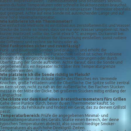
Kabeln empfehlenswert. Thermoelemente sind besonders sinnvoll,
wenn du hohe Temperaturen oder schnelle Reaktionszeiten brauchst.
Für konstante Niedrigtemperaturen ist ein präziser Thermistor ebenfalls
gut geeignet. Achte auf eine Sonde mit ausreichender Länge und auf
eine hohe Maximaltemperatur.
Wie kalibriere ich ein Thermometer?
Die einfachste Methode ist ein Eisbad aus zerstoßenem Eis und Wasser.
Stecke die Sonde so hinein, dass sie nur von Wasser umgeben ist. Nach
kurzer Wartezeit sollte das Gerät etwa 0 °C anzeigen. Du kannst bei
Geräten mit Offset-Funktion die Abweichung einstellen; sonst notiere
die Differenz und rechne sie hinzu oder ab.
Sind Funksonden sicher und zuverlässig?
Funk- und Bluetooth-Sonden sind praktisch und erhöht die
Bedienerfreundlichkeit. Die Funktechnik selbst ist sicher. Probleme
können durch eingeschränkte Reichweite, Störungen oder durch
Überhitzung der Sonde auftreten. Achte darauf, dass die Sonde und
gegebenenfalls ein Repeater nicht über ihre Temperaturgrenze
betrieben werden.
Wie platziere ich die Sonde richtig im Fleisch?
Führe die Sonde in die dickste Stelle des Fleisches ein. Vermeide
Knochen, große Fettadern und die Oberfläche. Die Spitze sollte zentral
im Kern sitzen, nicht zu nah an der Außenfläche. Bei flachen Stücken
messe in der Mitte der Dicke, bei größeren Stücken mittig entlang der
Längsachse.
Checkliste vor dem Kauf eines Bratenthermometers fürs Grillen
Gehe diese Punkte durch, bevor du ein Thermometer kaufst. So
vermeidest du Fehlkäufe und findest ein Gerät, das zu deinem Grillstil
passt.
Temperaturbereich:
Prüfe die angegebenen Minimal- und
Maximaltemperaturen des Geräts. Wähle einen Bereich, der deine
typischen Temperaturen abdeckt, also sowohl niedrige Smoker-
Temperaturen als auch hohe Direktgrill-Zeiten.