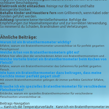
sichtbarer Beschädigung.
Elektronik nicht eintauchen
. Reinige nur die Sonde und halte
Basisgeräte trocken.
Behalte Kinder und Haustiere fern
vom Grillbereich, wenn Kabel oder
Sonden geführt werden.
Achtung:
Ignoriere keine Herstellerhinweise. Befolge die
Empfehlungen zur Maximaltemperatur und zur korrekten Verwendung.
So minimierst du Schäden, Brandrisiken und Verletzungen.
Ähnliche Beiträge:
Warum ist ein Bratenthermometer wichtig?
Erfahre, warum ein Bratenthermometer unverzichtbar ist für perfekt gegarten
Fleischgenuss!...
Welche Arten von Bratenthermometern gibt es?
Erfahre hier alles über die verschiedenen Arten von Bratenthermometern und...
Welche Vorteile bietet ein Bratenthermometer beim Kochen von
Fleisch?
Erfahre, warum ein Bratenthermometer das Geheimnis für perfekt gegartes
Fleisch...
Wie kann ein Bratenthermometer dazu beitragen, dass meine
Gerichte immer perfekt gegart sind?
Mit einem Bratenthermometer gelingen dir immer perfekte Gerichte! Erfahre,
wie...
Brauche ich ein spezielles Bratenthermometer für verschiedene
Fleischsorten?
Entdecke, warum ein spezielles Bratenthermometer für verschiedene
Fleischsorten unverzichtbar ist...
Beitrags-Navigation
←
Kann ich die Temperaturverläufe
Kann ich ein Bratenthermometer im