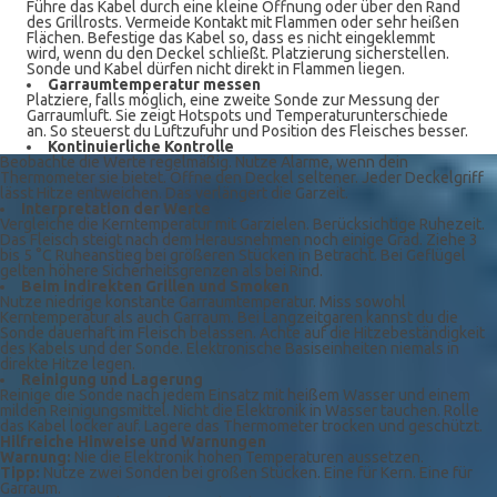
Führe das Kabel durch eine kleine Öffnung oder über den Rand
des Grillrosts. Vermeide Kontakt mit Flammen oder sehr heißen
Flächen. Befestige das Kabel so, dass es nicht eingeklemmt
wird, wenn du den Deckel schließt. Platzierung sicherstellen.
Sonde und Kabel dürfen nicht direkt in Flammen liegen.
Garraumtemperatur messen
Platziere, falls möglich, eine zweite Sonde zur Messung der
Garraumluft. Sie zeigt Hotspots und Temperaturunterschiede
an. So steuerst du Luftzufuhr und Position des Fleisches besser.
Kontinuierliche Kontrolle
Beobachte die Werte regelmäßig. Nutze Alarme, wenn dein
Thermometer sie bietet. Öffne den Deckel seltener. Jeder Deckelgriff
lässt Hitze entweichen. Das verlängert die Garzeit.
Interpretation der Werte
Vergleiche die Kerntemperatur mit Garzielen. Berücksichtige Ruhezeit.
Das Fleisch steigt nach dem Herausnehmen noch einige Grad. Ziehe 3
bis 5 °C Ruheanstieg bei größeren Stücken in Betracht. Bei Geflügel
gelten höhere Sicherheitsgrenzen als bei Rind.
Beim indirekten Grillen und Smoken
Nutze niedrige konstante Garraumtemperatur. Miss sowohl
Kerntemperatur als auch Garraum. Bei Langzeitgaren kannst du die
Sonde dauerhaft im Fleisch belassen. Achte auf die Hitzebeständigkeit
des Kabels und der Sonde. Elektronische Basiseinheiten niemals in
direkte Hitze legen.
Reinigung und Lagerung
Reinige die Sonde nach jedem Einsatz mit heißem Wasser und einem
milden Reinigungsmittel. Nicht die Elektronik in Wasser tauchen. Rolle
das Kabel locker auf. Lagere das Thermometer trocken und geschützt.
Hilfreiche Hinweise und Warnungen
Warnung:
Nie die Elektronik hohen Temperaturen aussetzen.
Tipp:
Nutze zwei Sonden bei großen Stücken. Eine für Kern. Eine für
Garraum.