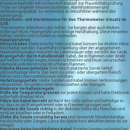
Eiswasserbad oder mit kochendem Wasser zur Plausibilitätsprüfung.
Teste vor längeren Sessions Batterien, Alarmfunktionen und
Verbindungsqualität. So vermeidest du Messfehler während des
Garvorgangs.
Sicherheits- und Warnhinweise für den Thermometer-Einsatz im
Grill
Thermometer erleichtern das Grillen. Sie bergen aber auch Risiken.
Achte auf Hitze, Feuergefahr und richtige Handhabung. Diese Hinweise
helfen, Unfälle und Schäden zu vermeiden.
Hauptgefahren
Hitzeschäden
: Elektronische Teile und Kabel können bei direkter Hitze
beschädigt werden. Dauerhafte Einwirkung über der angegebenen
Maximaltemperatur reduziert die Lebensdauer oder zerstört das Gerät.
Brandgefahr durch Kabelkontakt
: Kabel, die in Flammen oder direkt
auf heißen Flächen liegen, können schmelzen und Feuer verursachen.
Vermeide jede Berührung mit offenen Flammen.
Falsche Messergebnisse
: Eine falsch platzierte Sonde liefert
unzuverlässige Werte. Das kann zu unter- oder übergartem Fleisch
führen und Lebensmittelrisiken erhöhen.
Verletzungsgefahr
: Heiße Sonden und Kabel können Verbrennungen
verursachen, besonders beim Herausziehen oder Reinigen.
Konkrete Verhaltensregeln
Prüfe die Temperaturgrenzen
vor jedem Einsatz und halte Elektronik
außerhalb direkter Hitze.
Führe das Kabel korrekt
am Rand des Grills vorbei und befestige es
so, dass es nicht eingeklemmt oder in Flammen gezogen wird.
Platziere die Sonde richtig
in der dicksten Stelle des Fleisches und
nicht am Knochen oder in Fettadern.
Ziehe die Sonde vorsichtig heraus
und verwende hitzebeständige
Handschuhe oder Zangen. Lasse die Spitze kurz abkühlen bevor du sie
reinigst.
Repariere keine beschädigten Kabel
. Ersetze Sonden und Kabel bei