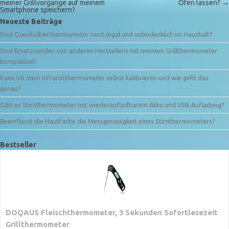
meiner Grillvorgänge auf meinem
Ofen lassen?
→
Smartphone speichern?
Neueste Beiträge
Sind Quecksilberthermometer noch legal und unbedenklich im Haushalt?
Sind Ersatzsonden von anderen Herstellern mit meinem Grillthermometer
kompatibel?
Kann ich mein Infrarotthermometer selbst kalibrieren und wie geht das
genau?
Gibt es Stirnthermometer mit wiederaufladbarem Akku und USB‑Aufladung?
Beeinflusst die Hautfarbe die Messgenauigkeit eines Stirnthermometers?
Bestseller
DOQAUS Fleischthermometer, 3 Sekunden Sofortlesezeit
Grillthermometer