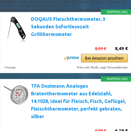
Hinweis:
Wenn die Sonde rutscht, überprüfe die Fixierung. Ein wenig
Alufolie kann die Sonde an Ort halten.
Häufige Fragen zum Thermometer-Einsatz im Grill
EMPFEHLUNG
DOQAUS Fleischthermometer, 3
Sekunden Sofortlesezeit
Grillthermometer
8,99 €
8,49 €
Bei Amazon ansehen
*
Preis inkl. MwSt., zzgl. Versandkosten
Anzeige
EMPFEHLUNG
TFA Dostmann Analoges
Bratenthermometer aus Edelstahl,
14.1028, ideal für Fleisch, Fisch, Geflügel,
Fleischthermometer, perfekt gebraten,
silber
6,99 €
6,19 €