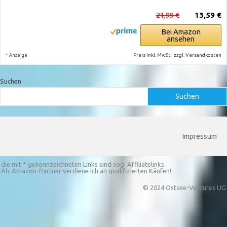
21,99 €
13,59 €
Bei Amazon
ansehen
*
Preis inkl. MwSt., zzgl. Versandkosten
Anzeige
Suchen
Suchen
Impressum
die mit * gekennzeichneten Links sind sog. Affiliatelinks.
Als Amazon-Partner verdiene ich an qualifizierten Käufen!
© 2024 Ostsee-Ventures UG