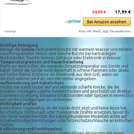
24,99 €
17,99 €
Bei Amazon ansehen
*
Preis inkl. MwSt., zzgl. Versandkosten
Anzeige
Richtige Reinigung
Reinige die
Sonde
nach jedem Einsatz mit warmem Wasser und mildem
Geschirrspülmittel. Nutze eine weiche Bürste bei hartnäckigen
Rückständen. Tauche niemals Gehäuse oder Elektronik in Wasser.
Temperaturgrenzen und Dauerbelastung
Prüfe vor dem Grillen die maximale Einsatztemperatur von Sonde und
Kabel. Setze die Sonde nicht dauerhaft in offene Flammen oder direkt
auf heiße Steine. Entferne die Elektronik aus dem Grill, wenn sie
deutlich wärmer wird als vom Hersteller angegeben.
Aufbewahrung und Kabelschutz
Wickle das Kabel locker auf und vermeide scharfe Knicke, die die
Isolation schädigen. Lagere Sonden trocken und geschützt vor direkter
Sonneneinstrahlung. Bewahre Ersatzsonden oder Spitzen in einem Etui
auf, um Beschädigungen zu vermeiden.
Dichtigkeit prüfen
Kontrolliere regelmäßig, ob die Sonde dicht sitzt und keine Risse hat.
Beschädigte Dichtungen oder freiliegende Drähte ersetzen, bevor du
das Gerät wieder benutzt. Bei kabelgebundenen Modellen achte auf
hitzebeständige Mantelungen oder hitzeschutzschläuche an kritischen
Stellen.
Kalibrierung und Funktionstest
Kalibriere dein Thermometer in regelmäßigen Abständen mit einem