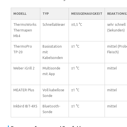
MODELL
TYP
MESSGENAUIGKEIT
REAKTIONS
ThermoWorks
Schnellableser
±0,5 °C
sehr schnell
Thermapen
(Sekunden)
Mk4
ThermoPro
Basisstation
±1 °C
mittel (Prob
TP-20
mit
Fleisch)
Kabelsonden
Weber iGrill 2
Multisonde
±1 °C
mittel
mit App
MEATER Plus
Voll kabellose
±1 °C
mittel
Sonde
Inkbird IBT-4XS
Bluetooth-
±1 °C
mittel
Sonde