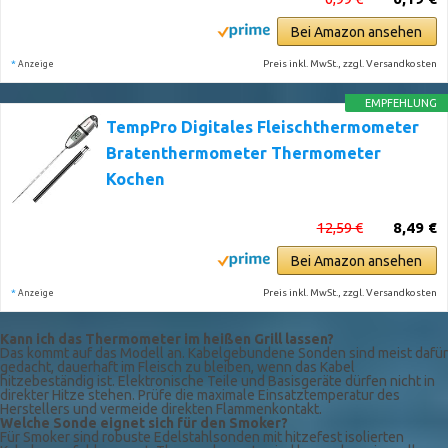
Bei Amazon ansehen
*
Preis inkl. MwSt., zzgl. Versandkosten
Anzeige
EMPFEHLUNG
TempPro Digitales Fleischthermometer
Bratenthermometer Thermometer
Kochen
12,59 €
8,49 €
Bei Amazon ansehen
*
Preis inkl. MwSt., zzgl. Versandkosten
Anzeige
Kann ich das Thermometer im heißen Grill lassen?
Das kommt auf das Modell an. Kabelgebundene Sonden sind meist dafür
gedacht, dauerhaft im Fleisch zu bleiben, wenn das Kabel
hitzebeständig ist. Elektronische Teile und Basisgeräte dürfen nicht in
direkter Hitze stehen. Prüfe die maximale Einsatztemperatur des
Herstellers und vermeide direkten Flammenkontakt.
Welche Sonde eignet sich für den Smoker?
Für Smoker sind robuste Edelstahlsonden mit hitzefest isolierten