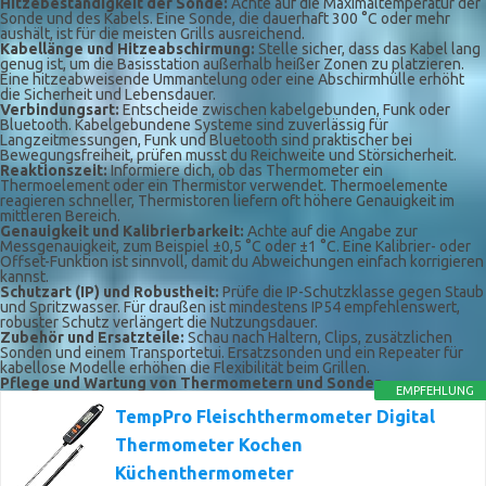
Hitzebeständigkeit der Sonde:
Achte auf die Maximaltemperatur der
Sonde und des Kabels. Eine Sonde, die dauerhaft 300 °C oder mehr
aushält, ist für die meisten Grills ausreichend.
Kabellänge und Hitzeabschirmung:
Stelle sicher, dass das Kabel lang
genug ist, um die Basisstation außerhalb heißer Zonen zu platzieren.
Eine hitzeabweisende Ummantelung oder eine Abschirmhülle erhöht
die Sicherheit und Lebensdauer.
Verbindungsart:
Entscheide zwischen kabelgebunden, Funk oder
Bluetooth. Kabelgebundene Systeme sind zuverlässig für
Langzeitmessungen, Funk und Bluetooth sind praktischer bei
Bewegungsfreiheit, prüfen musst du Reichweite und Störsicherheit.
Reaktionszeit:
Informiere dich, ob das Thermometer ein
Thermoelement oder ein Thermistor verwendet. Thermoelemente
reagieren schneller, Thermistoren liefern oft höhere Genauigkeit im
mittleren Bereich.
Genauigkeit und Kalibrierbarkeit:
Achte auf die Angabe zur
Messgenauigkeit, zum Beispiel ±0,5 °C oder ±1 °C. Eine Kalibrier- oder
Offset-Funktion ist sinnvoll, damit du Abweichungen einfach korrigieren
kannst.
Schutzart (IP) und Robustheit:
Prüfe die IP-Schutzklasse gegen Staub
und Spritzwasser. Für draußen ist mindestens IP54 empfehlenswert,
robuster Schutz verlängert die Nutzungsdauer.
Zubehör und Ersatzteile:
Schau nach Haltern, Clips, zusätzlichen
Sonden und einem Transportetui. Ersatzsonden und ein Repeater für
kabellose Modelle erhöhen die Flexibilität beim Grillen.
Pflege und Wartung von Thermometern und Sonden
EMPFEHLUNG
TempPro Fleischthermometer Digital
Thermometer Kochen
Küchenthermometer