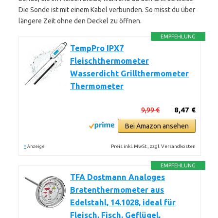
Die Sonde ist mit einem Kabel verbunden. So misst du über
längere Zeit ohne den Deckel zu öffnen.
EMPFEHLUNG
TempPro IPX7
Fleischthermometer
Wasserdicht Grillthermometer
Thermometer
9,99 €
8,47 €
Bei Amazon ansehen
*
Preis inkl. MwSt., zzgl. Versandkosten
Anzeige
EMPFEHLUNG
TFA Dostmann Analoges
Bratenthermometer aus
Edelstahl, 14.1028, ideal für
Fleisch, Fisch, Geflügel,