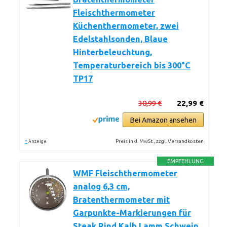
Fleischthermometer
Küchenthermometer, zwei
Edelstahlsonden, Blaue
Hinterbeleuchtung,
Temperaturbereich bis 300°C
TP17
30,99 €
22,99 €
Bei Amazon ansehen
*
Preis inkl. MwSt., zzgl. Versandkosten
Anzeige
EMPFEHLUNG
WMF Fleischthermometer
analog 6,3 cm,
Bratenthermometer mit
Garpunkte-Markierungen für
Steak Rind Kalb Lamm Schwein