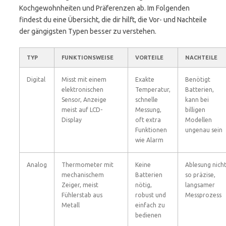
Kochgewohnheiten und Präferenzen ab. Im Folgenden
findest du eine Übersicht, die dir hilft, die Vor- und Nachteile
der gängigsten Typen besser zu verstehen.
TYP
FUNKTIONSWEISE
VORTEILE
NACHTEILE
Digital
Misst mit einem
Exakte
Benötigt
elektronischen
Temperatur,
Batterien,
Sensor, Anzeige
schnelle
kann bei
meist auf LCD-
Messung,
billigen
Display
oft extra
Modellen
Funktionen
ungenau sein
wie Alarm
Analog
Thermometer mit
Keine
Ablesung nich
mechanischem
Batterien
so präzise,
Zeiger, meist
nötig,
langsamer
Fühlerstab aus
robust und
Messprozess
Metall
einfach zu
bedienen