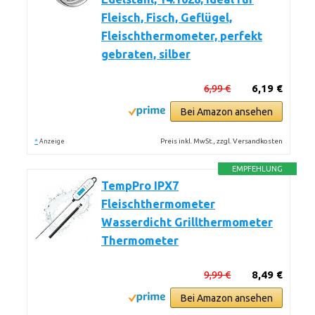
Fleisch, Fisch, Geflügel,
Fleischthermometer, perfekt
gebraten, silber
6,99 €
6,19 €
Bei Amazon ansehen
*
Preis inkl. MwSt., zzgl. Versandkosten
Anzeige
EMPFEHLUNG
TempPro IPX7
Fleischthermometer
Wasserdicht Grillthermometer
Thermometer
9,99 €
8,49 €
Bei Amazon ansehen