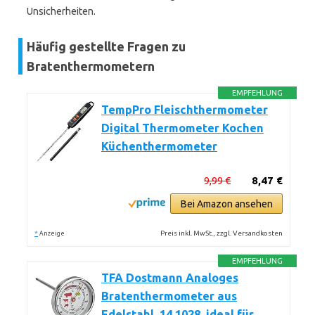
Unsicherheiten.
Häufig gestellte Fragen zu
Bratenthermometern
EMPFEHLUNG
TempPro Fleischthermometer
Digital Thermometer Kochen
Küchenthermometer
9,99 €
8,47 €
Bei Amazon ansehen
*
Preis inkl. MwSt., zzgl. Versandkosten
Anzeige
EMPFEHLUNG
TFA Dostmann Analoges
Bratenthermometer aus
Edelstahl, 14.1028, ideal für