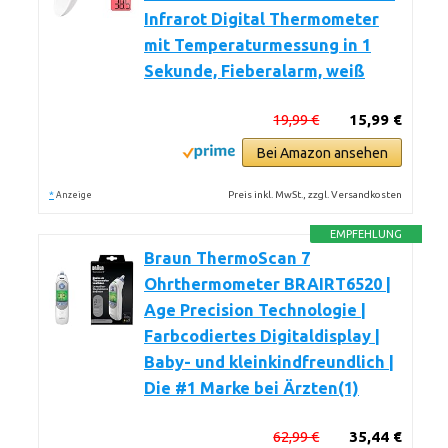
Infrarot Digital Thermometer
mit Temperaturmessung in 1
Sekunde, Fieberalarm, weiß
19,99 €
15,99 €
Bei Amazon ansehen
*
Preis inkl. MwSt., zzgl. Versandkosten
Anzeige
EMPFEHLUNG
Braun ThermoScan 7
Ohrthermometer BRAIRT6520 |
Age Precision Technologie |
Farbcodiertes Digitaldisplay |
Baby- und kleinkindfreundlich |
Die #1 Marke bei Ärzten(1)
62,99 €
35,44 €