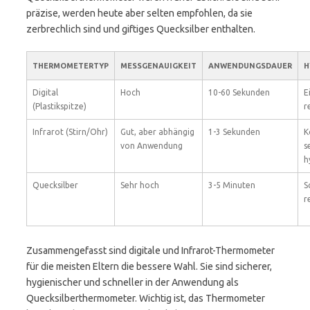
präzise, werden heute aber selten empfohlen, da sie
zerbrechlich sind und giftiges Quecksilber enthalten.
THERMOMETERTYP
MESSGENAUIGKEIT
ANWENDUNGSDAUER
H
Digital
Hoch
10-60 Sekunden
E
(Plastikspitze)
r
Infrarot (Stirn/Ohr)
Gut, aber abhängig
1-3 Sekunden
K
von Anwendung
s
h
Quecksilber
Sehr hoch
3-5 Minuten
S
r
Zusammengefasst sind digitale und Infrarot-Thermometer
für die meisten Eltern die bessere Wahl. Sie sind sicherer,
hygienischer und schneller in der Anwendung als
Quecksilberthermometer. Wichtig ist, das Thermometer