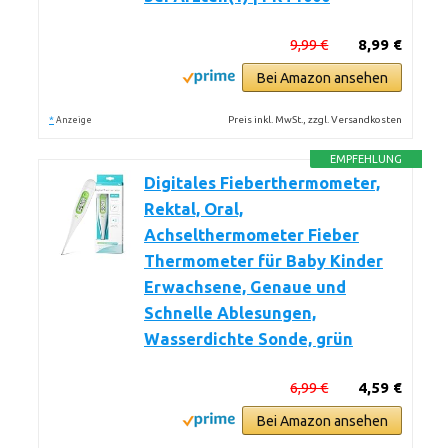
9,99 €
8,99 €
Bei Amazon ansehen
*
Preis inkl. MwSt., zzgl. Versandkosten
Anzeige
EMPFEHLUNG
Digitales Fieberthermometer,
Rektal, Oral,
Achselthermometer Fieber
Thermometer für Baby Kinder
Erwachsene, Genaue und
Schnelle Ablesungen,
Wasserdichte Sonde, grün
6,99 €
4,59 €
Bei Amazon ansehen