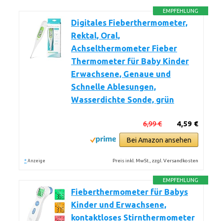
EMPFEHLUNG
Digitales Fieberthermometer,
Rektal, Oral,
Achselthermometer Fieber
Thermometer für Baby Kinder
Erwachsene, Genaue und
Schnelle Ablesungen,
Wasserdichte Sonde, grün
6,99 €
4,59 €
Bei Amazon ansehen
*
Preis inkl. MwSt., zzgl. Versandkosten
Anzeige
EMPFEHLUNG
Fieberthermometer für Babys
Kinder und Erwachsene,
kontaktloses Stirnthermometer