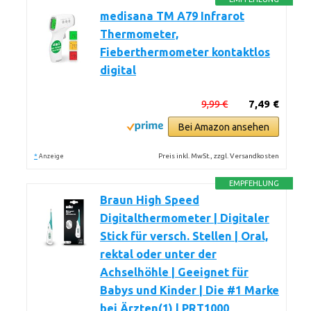
medisana TM A79 Infrarot
Thermometer,
Fieberthermometer kontaktlos
digital
9,99 €
7,49 €
Bei Amazon ansehen
*
Preis inkl. MwSt., zzgl. Versandkosten
Anzeige
EMPFEHLUNG
Braun High Speed
Digitalthermometer | Digitaler
Stick für versch. Stellen | Oral,
rektal oder unter der
Achselhöhle | Geeignet für
Babys und Kinder | Die #1 Marke
bei Ärzten(1) | PRT1000