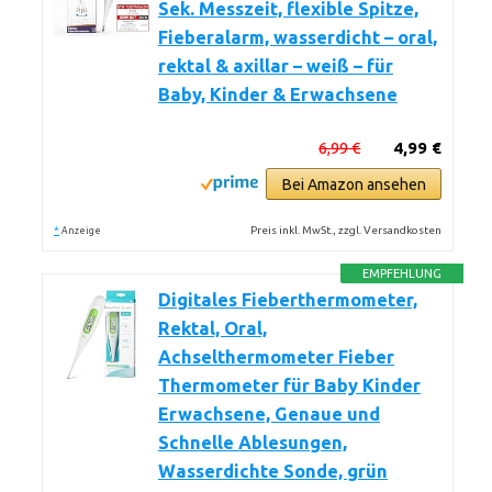
Sek. Messzeit, flexible Spitze,
Fieberalarm, wasserdicht – oral,
rektal & axillar – weiß – für
Baby, Kinder & Erwachsene
6,99 €
4,99 €
Bei Amazon ansehen
*
Preis inkl. MwSt., zzgl. Versandkosten
Anzeige
EMPFEHLUNG
Digitales Fieberthermometer,
Rektal, Oral,
Achselthermometer Fieber
Thermometer für Baby Kinder
Erwachsene, Genaue und
Schnelle Ablesungen,
Wasserdichte Sonde, grün