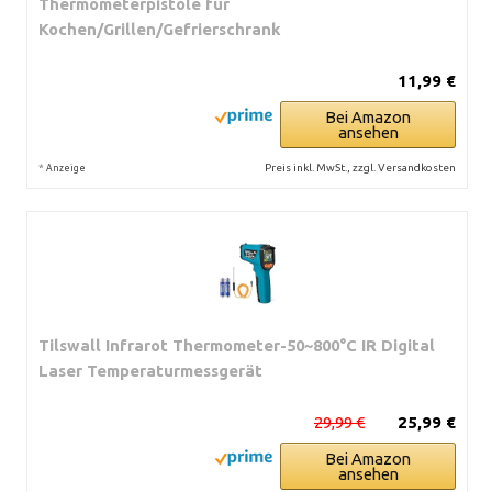
Thermometerpistole für
Kochen/Grillen/Gefrierschrank
11,99 €
Bei Amazon
ansehen
*
Preis inkl. MwSt., zzgl. Versandkosten
Anzeige
Tilswall Infrarot Thermometer-50~800°C IR Digital
Laser Temperaturmessgerät
29,99 €
25,99 €
Bei Amazon
ansehen