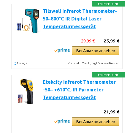
EMPFEHLUNG
Tilswall Infrarot Thermometer-
50~800°C IR Digital Laser
Temperaturmessgerät
29,99 €
25,99 €
Bei Amazon ansehen
*
Preis inkl. MwSt., zzgl. Versandkosten
Anzeige
EMPFEHLUNG
Etekcity Infrarot Thermometer
-50~ +610°C, IR Pyrometer
Temperaturmessgerät
21,99 €
Bei Amazon ansehen