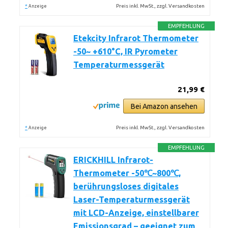
*
Preis inkl. MwSt., zzgl. Versandkosten
Anzeige
EMPFEHLUNG
Etekcity Infrarot Thermometer
-50~ +610°C, IR Pyrometer
Temperaturmessgerät
21,99 €
Bei Amazon ansehen
*
Preis inkl. MwSt., zzgl. Versandkosten
Anzeige
EMPFEHLUNG
ERICKHILL Infrarot-
Thermometer -50℃~800℃,
berührungsloses digitales
Laser-Temperaturmessgerät
mit LCD-Anzeige, einstellbarer
Emissionsgrad – geeignet zum