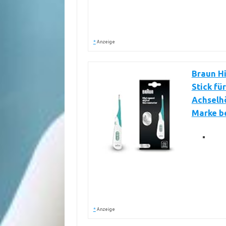
*
Anzeige
Braun Hi
Stick für
Achselhö
Marke be
*
Anzeige