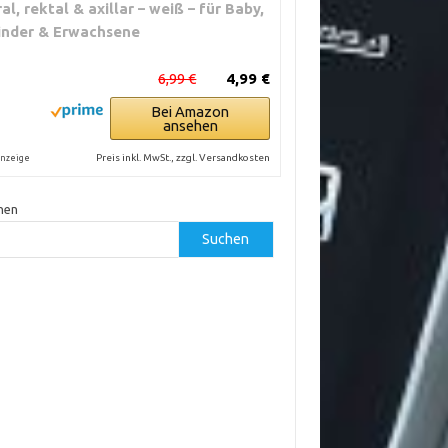
ral, rektal & axillar – weiß – für Baby,
inder & Erwachsene
6,99 €
4,99 €
Bei Amazon
ansehen
Preis inkl. MwSt., zzgl. Versandkosten
nzeige
hen
Suchen