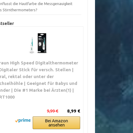
influsst die Hautfarbe die Messgenauigkeit
es Stirnthermometers?
tseller
raun High Speed Digitalthermometer
 Digitaler Stick für versch. Stellen |
ral, rektal oder unter der
chselhöhle | Geeignet für Babys und
inder | Die #1 Marke bei Ärzten(1) |
RT1000
9,99 €
8,99 €
Bei Amazon
ansehen