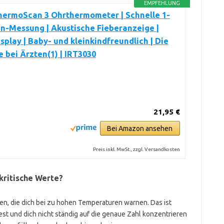
EMPFEHLUNG
hermoScan 3 Ohrthermometer | Schnelle 1-
n-Messung | Akustische Fieberanzeige |
isplay | Baby- und kleinkindfreundlich | Die
 bei Ärzten(1) | IRT3030
21,95 €
Bei Amazon ansehen
Preis inkl. MwSt., zzgl. Versandkosten
kritische Werte?
, die dich bei zu hohen Temperaturen warnen. Das ist
st und dich nicht ständig auf die genaue Zahl konzentrieren