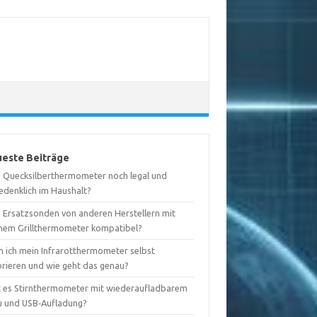
este Beiträge
d Quecksilberthermometer noch legal und
edenklich im Haushalt?
d Ersatzsonden von anderen Herstellern mit
nem Grillthermometer kompatibel?
n ich mein Infrarotthermometer selbst
brieren und wie geht das genau?
t es Stirnthermometer mit wiederaufladbarem
u und USB‑Aufladung?