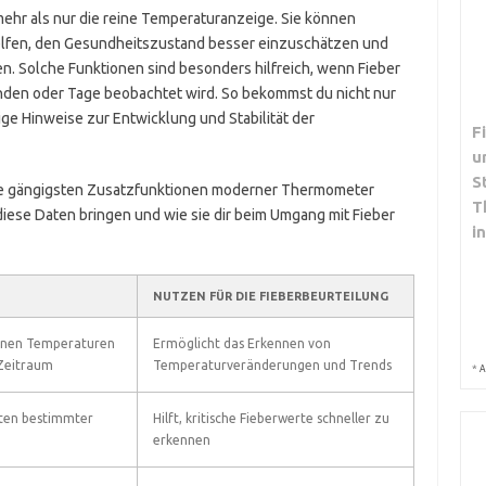
hr als nur die reine Temperaturanzeige. Sie können
helfen, den Gesundheitszustand besser einzuschätzen und
n. Solche Funktionen sind besonders hilfreich, wenn Fieber
nden oder Tage beobachtet wird. So bekommst du nicht nur
e Hinweise zur Entwicklung und Stabilität der
F
u
S
 die gängigsten Zusatzfunktionen moderner Thermometer
T
 diese Daten bringen und wie sie dir beim Umgang mit Fieber
i
NUTZEN FÜR DIE FIEBERBEURTEILUNG
enen Temperaturen
Ermöglicht das Erkennen von
 Zeitraum
Temperaturveränderungen und Trends
*
A
iten bestimmter
Hilft, kritische Fieberwerte schneller zu
erkennen