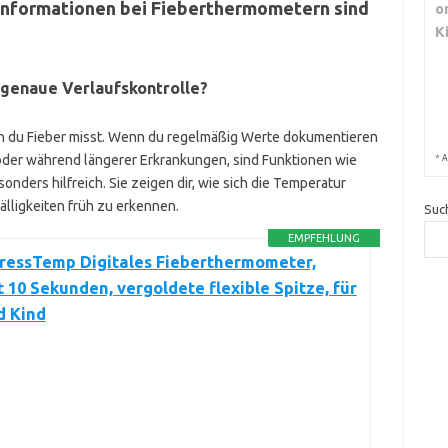
Informationen bei Fieberthermometern sind
o
K
 genaue Verlaufskontrolle?
en du Fieber misst. Wenn du regelmäßig Werte dokumentieren
oder während längerer Erkrankungen, sind Funktionen wie
*
A
nders hilfreich. Sie zeigen dir, wie sich die Temperatur
älligkeiten früh zu erkennen.
Suc
EMPFEHLUNG
pressTemp Digitales Fieberthermometer,
 10 Sekunden, vergoldete flexible Spitze, für
d Kind