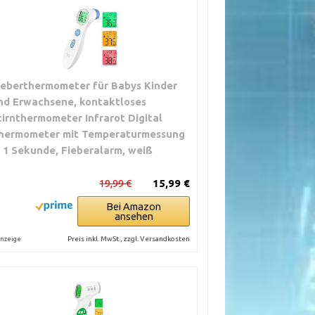
ieberthermometer für Babys Kinder
nd Erwachsene, kontaktloses
tirnthermometer Infrarot Digital
hermometer mit Temperaturmessung
n 1 Sekunde, Fieberalarm, weiß
19,99 €
15,99 €
Bei Amazon
ansehen
Preis inkl. MwSt., zzgl. Versandkosten
nzeige