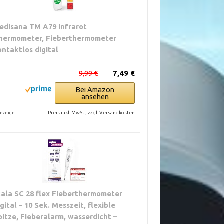
edisana TM A79 Infrarot
hermometer, Fieberthermometer
ontaktlos digital
9,99 €
7,49 €
Bei Amazon
ansehen
Preis inkl. MwSt., zzgl. Versandkosten
nzeige
cala SC 28 flex Fieberthermometer
igital – 10 Sek. Messzeit, flexible
pitze, Fieberalarm, wasserdicht –