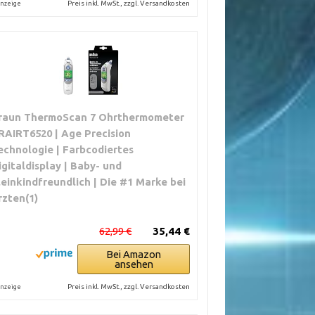
Preis inkl. MwSt., zzgl. Versandkosten
nzeige
raun ThermoScan 7 Ohrthermometer
RAIRT6520 | Age Precision
echnologie | Farbcodiertes
igitaldisplay | Baby- und
leinkindfreundlich | Die #1 Marke bei
rzten(1)
62,99 €
35,44 €
Bei Amazon
ansehen
Preis inkl. MwSt., zzgl. Versandkosten
nzeige