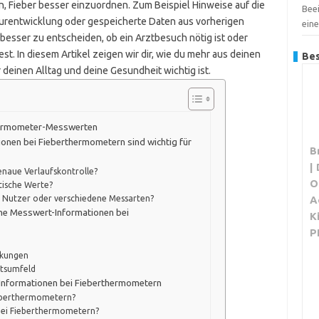
en, Fieber besser einzuordnen. Zum Beispiel Hinweise auf die
Bee
rentwicklung oder gespeicherte Daten aus vorherigen
ein
besser zu entscheiden, ob ein Arztbesuch nötig ist oder
t. In diesem Artikel zeigen wir dir, wie du mehr aus deinen
Bes
einen Alltag und deine Gesundheit wichtig ist.
thermometer-Messwerten
onen bei Fieberthermometern sind wichtig für
B
|
enaue Verlaufskontrolle?
O
itische Werte?
A
e Nutzer oder verschiedene Messarten?
he Messwert-Informationen bei
K
P
nkungen
itsumfeld
n Informationen bei Fieberthermometern
ieberthermometern?
bei Fieberthermometern?