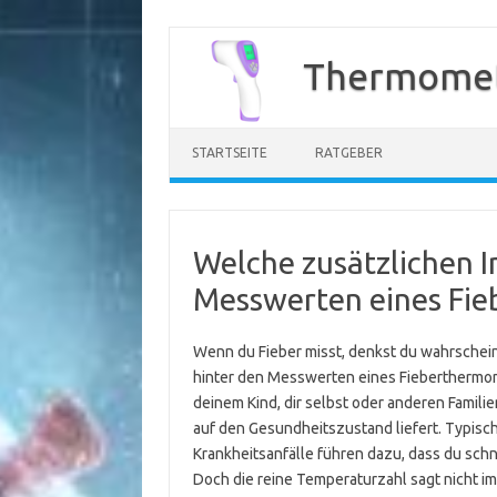
Zum
Inhalt
Thermomet
springen
STARTSEITE
RATGEBER
Welche zusätzlichen I
Messwerten eines Fie
Wenn du Fieber misst, denkst du wahrscheinl
hinter den Messwerten eines Fieberthermomet
deinem Kind, dir selbst oder anderen Familien
auf den Gesundheitszustand liefert. Typisch
Krankheitsanfälle führen dazu, dass du schn
Doch die reine Temperaturzahl sagt nicht i