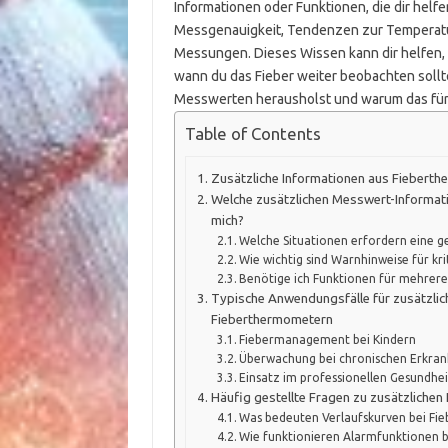
Informationen oder Funktionen, die dir helf
Messgenauigkeit, Tendenzen zur Temperatu
Messungen. Dieses Wissen kann dir helfen, 
wann du das Fieber weiter beobachten solltes
Messwerten herausholst und warum das für d
Table of Contents
Zusätzliche Informationen aus Fieber
Welche zusätzlichen Messwert-Informati
mich?
Welche Situationen erfordern eine g
Wie wichtig sind Warnhinweise für kr
Benötige ich Funktionen für mehrer
Typische Anwendungsfälle für zusätzlic
Fieberthermometern
Fiebermanagement bei Kindern
Überwachung bei chronischen Erkra
Einsatz im professionellen Gesundhe
Häufig gestellte Fragen zu zusätzliche
Was bedeuten Verlaufskurven bei F
Wie funktionieren Alarmfunktionen 