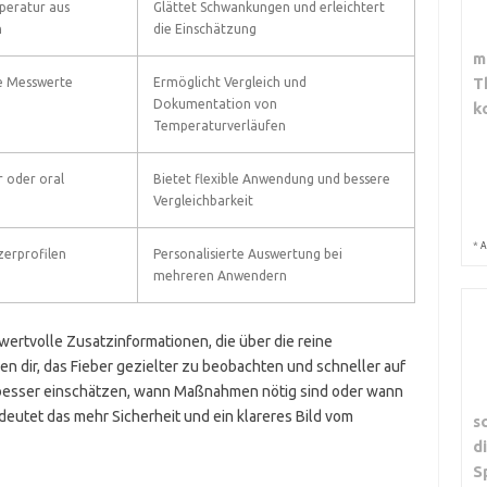
peratur aus
Glättet Schwankungen und erleichtert
n
die Einschätzung
m
T
e Messwerte
Ermöglicht Vergleich und
Dokumentation von
k
Temperaturverläufen
r oder oral
Bietet flexible Anwendung und bessere
Vergleichbarkeit
*
A
zerprofilen
Personalisierte Auswertung bei
mehreren Anwendern
rtvolle Zusatzinformationen, die über die reine
n dir, das Fieber gezielter zu beobachten und schneller auf
 besser einschätzen, wann Maßnahmen nötig sind oder wann
bedeutet das mehr Sicherheit und ein klareres Bild vom
s
d
S