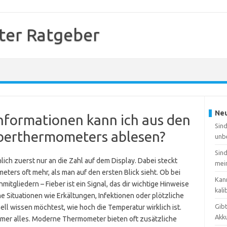
er Ratgeber
Neu
nformationen kann ich aus den
Sin
berthermometers ablesen?
unb
Sin
ich zuerst nur an die Zahl auf dem Display. Dabei steckt
mei
ers oft mehr, als man auf den ersten Blick sieht. Ob bei
Kan
mitgliedern – Fieber ist ein Signal, das dir wichtige Hinweise
kali
e Situationen wie Erkältungen, Infektionen oder plötzliche
Gib
ell wissen möchtest, wie hoch die Temperatur wirklich ist.
Akk
mmer alles. Moderne Thermometer bieten oft zusätzliche