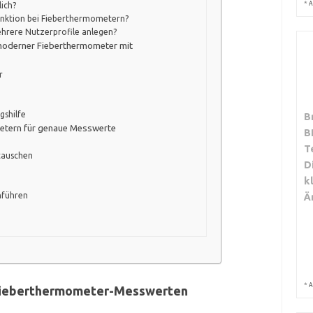
*
A
ich?
funktion bei Fieberthermometern?
hrere Nutzerprofile anlegen?
moderner Fieberthermometer mit
r
gshilfe
B
etern für genaue Messwerte
B
T
tauschen
D
k
Ä
hführen
*
A
 Fieberthermometer-Messwerten