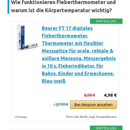
Wie funktionieren Fieberthermometer und
warum ist die Körpertemperatur wichtig?
EMPFEHLUNG
Beurer FT 17 digitales
Fieberthermometer,
Thermometer mit flexibler
Messspitze für orale, rektale &
axillare Messung, Messergebnis
in 10 s, Fieberindikator, für
Babys, Kinder und Erwachsene,
Blau-weiß
6,99 €
4,98 €
Bei Amazon ansehen
*
Preis inkl. MwSt., zzgl. Versandkosten
Anzeige
EMPFEHLUNG