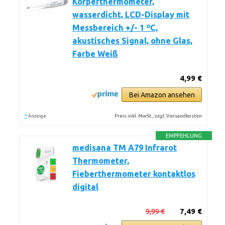
Körperthermometer,
wasserdicht, LCD-Display mit
Messbereich +/- 1 ºC,
akustisches Signal, ohne Glas,
Farbe Weiß
4,99 €
Bei Amazon ansehen
*
Preis inkl. MwSt., zzgl. Versandkosten
Anzeige
EMPFEHLUNG
medisana TM A79 Infrarot
Thermometer,
Fieberthermometer kontaktlos
digital
9,99 €
7,49 €