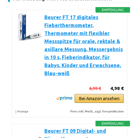
EMPFEHLUNG
Beurer FT 17 digitales
Fieberthermometer,
Thermometer mit flexibler
Messspitze für orale, rektale &
axillare Messung, Messergebnis
in 10 s, Fieberindikator, für
Babys, Kinder und Erwachsene,
Blau-weiß
6,99 €
4,98 €
Bei Amazon ansehen
*
Preis inkl. MwSt., zzgl. Versandkosten
Anzeige
EMPFEHLUNG
Beurer FT 09 Digital- und