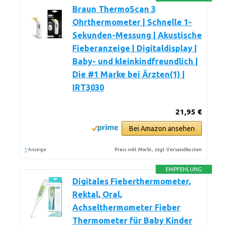
Braun ThermoScan 3
Ohrthermometer | Schnelle 1-
Sekunden-Messung | Akustische
Fieberanzeige | Digitaldisplay |
Baby- und kleinkindfreundlich |
Die #1 Marke bei Ärzten(1) |
IRT3030
21,95 €
Bei Amazon ansehen
*
Preis inkl. MwSt., zzgl. Versandkosten
Anzeige
EMPFEHLUNG
Digitales Fieberthermometer,
Rektal, Oral,
Achselthermometer Fieber
Thermometer für Baby Kinder