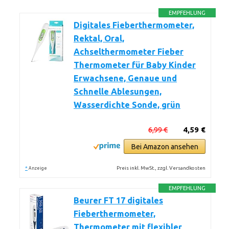
EMPFEHLUNG
Digitales Fieberthermometer,
Rektal, Oral,
Achselthermometer Fieber
Thermometer für Baby Kinder
Erwachsene, Genaue und
Schnelle Ablesungen,
Wasserdichte Sonde, grün
6,99 €
4,59 €
Bei Amazon ansehen
*
Preis inkl. MwSt., zzgl. Versandkosten
Anzeige
EMPFEHLUNG
Beurer FT 17 digitales
Fieberthermometer,
Thermometer mit flexibler