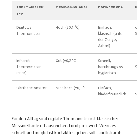
THERMOMETER-
MESSGENAUIGKEIT
HANDHABUNG
TYP
Digitales
Hoch (±0,1 °C)
Einfach,
c
Thermometer
klassisch (unter
der Zunge,
Achsel)
Infrarot-
Gut (±0,2 °C)
Schnell,
Thermometer
berührungslos,
(Stirn)
hygienisch
Ohrthermometer
Sehr hoch (±0,1 °C)
Einfach,
kinderfreundlich
Für den Alltag sind digitale Thermometer mit klassischer
Messmethode oft ausreichend und preiswert. Wenn es
schnell und möglichst kontaktlos gehen soll, sind Infrarot-