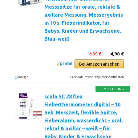
Messspitze für orale, rektale &
axillare Messung, Messergebnis
in 10 s, Fieberindikator, für
Babys, Kinder und Erwachsene,
Blau-weiß
6,99 €
4,98 €
Bei Amazon ansehen
*
Preis inkl. MwSt., zzgl. Versandkosten
Anzeige
EMPFEHLUNG
scala SC 28 flex
Fieberthermometer digital – 10
Sek. Messzeit, flexible Spitze,
Fieberalarm, wasserdicht – oral,
rektal & axillar – weiß – für
Baby, Kinder & Erwachsene