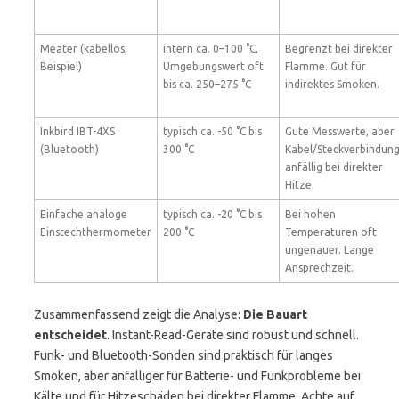
Meater (kabellos,
intern ca. 0–100 °C,
Begrenzt bei direkter
Beispiel)
Umgebungswert oft
Flamme. Gut für
bis ca. 250–275 °C
indirektes Smoken.
Inkbird IBT-4XS
typisch ca. -50 °C bis
Gute Messwerte, aber
(Bluetooth)
300 °C
Kabel/Steckverbindun
anfällig bei direkter
Hitze.
Einfache analoge
typisch ca. -20 °C bis
Bei hohen
Einstechthermometer
200 °C
Temperaturen oft
ungenauer. Lange
Ansprechzeit.
Zusammenfassend zeigt die Analyse:
Die Bauart
entscheidet
. Instant-Read-Geräte sind robust und schnell.
Funk- und Bluetooth-Sonden sind praktisch für langes
Smoken, aber anfälliger für Batterie- und Funkprobleme bei
Kälte und für Hitzeschäden bei direkter Flamme. Achte auf