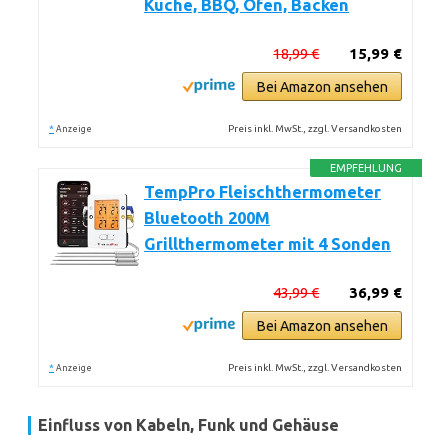
Küche, BBQ, Ofen, Backen
18,99 €
15,99 €
Bei Amazon ansehen
*
Preis inkl. MwSt., zzgl. Versandkosten
Anzeige
EMPFEHLUNG
TempPro Fleischthermometer
Bluetooth 200M
Grillthermometer mit 4 Sonden
43,99 €
36,99 €
Bei Amazon ansehen
*
Preis inkl. MwSt., zzgl. Versandkosten
Anzeige
Einfluss von Kabeln, Funk und Gehäuse