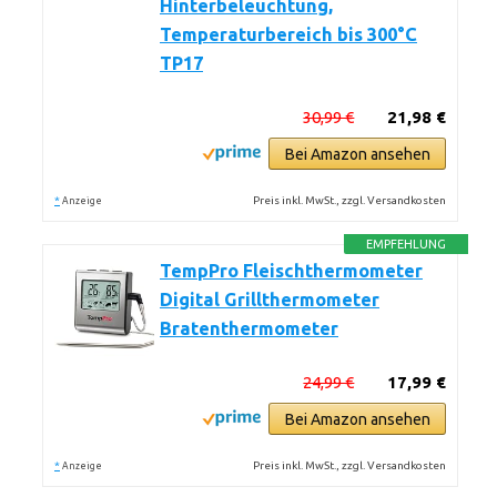
Hinterbeleuchtung,
Temperaturbereich bis 300°C
TP17
30,99 €
21,98 €
Bei Amazon ansehen
*
Preis inkl. MwSt., zzgl. Versandkosten
Anzeige
EMPFEHLUNG
TempPro Fleischthermometer
Digital Grillthermometer
Bratenthermometer
24,99 €
17,99 €
Bei Amazon ansehen
*
Preis inkl. MwSt., zzgl. Versandkosten
Anzeige