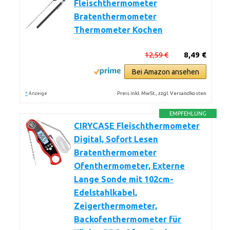
Fleischthermometer
Bratenthermometer
Thermometer Kochen
12,59 €
8,49 €
Bei Amazon ansehen
*
Preis inkl. MwSt., zzgl. Versandkosten
Anzeige
EMPFEHLUNG
CIRYCASE Fleischthermometer
Digital, Sofort Lesen
Bratenthermometer
Ofenthermometer, Externe
Lange Sonde mit 102cm-
Edelstahlkabel,
Zeigerthermometer,
Backofenthermometer für