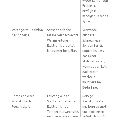
wiederkehrenden
Problemen
erwäge ein
kabelgebundenes
System.
Verzögerte Reaktion
Sensor hat hohe
Verwende
der Anzeige
Masse oder schlechte
dünnere
Wärmeleitung.
Schnellmess-
Elektronik arbeitet
Sonden für die
langsamer bei Kälte.
Kontrolle. Lass
das Gerät
akklimatisieren,
wenn es von kalt
nach warm
wechselt.
Kalibriere bei
Bedarf neu.
Korrosion oder
Feuchtigkeit an
Reinige
Ausfall durch
Steckern oder in der
Steckkontakte
Feuchtigkeit
Elektronik nach
mit Isopropanol
Temperaturwechseln.
und trockne sie
Reinigung mit Salzen
gründlich. Prüfe