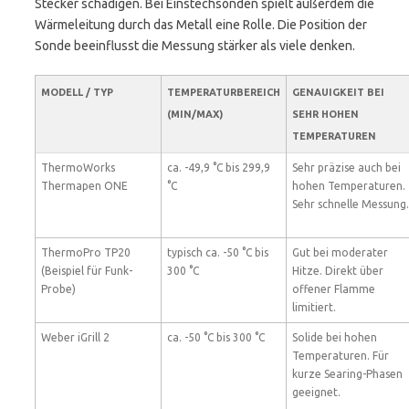
Stecker schädigen. Bei Einstechsonden spielt außerdem die
Wärmeleitung durch das Metall eine Rolle. Die Position der
Sonde beeinflusst die Messung stärker als viele denken.
MODELL / TYP
TEMPERATURBEREICH
GENAUIGKEIT BEI
(MIN/MAX)
SEHR HOHEN
TEMPERATUREN
ThermoWorks
ca. -49,9 °C bis 299,9
Sehr präzise auch bei
Thermapen ONE
°C
hohen Temperaturen.
Sehr schnelle Messung.
ThermoPro TP20
typisch ca. -50 °C bis
Gut bei moderater
(Beispiel für Funk-
300 °C
Hitze. Direkt über
Probe)
offener Flamme
limitiert.
Weber iGrill 2
ca. -50 °C bis 300 °C
Solide bei hohen
Temperaturen. Für
kurze Searing-Phasen
geeignet.