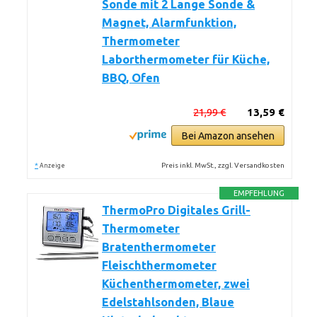
Sonde mit 2 Lange Sonde &
Magnet, Alarmfunktion,
Thermometer
Laborthermometer für Küche,
BBQ, Ofen
21,99 €
13,59 €
Bei Amazon ansehen
*
Preis inkl. MwSt., zzgl. Versandkosten
Anzeige
EMPFEHLUNG
ThermoPro Digitales Grill-
Thermometer
Bratenthermometer
Fleischthermometer
Küchenthermometer, zwei
Edelstahlsonden, Blaue