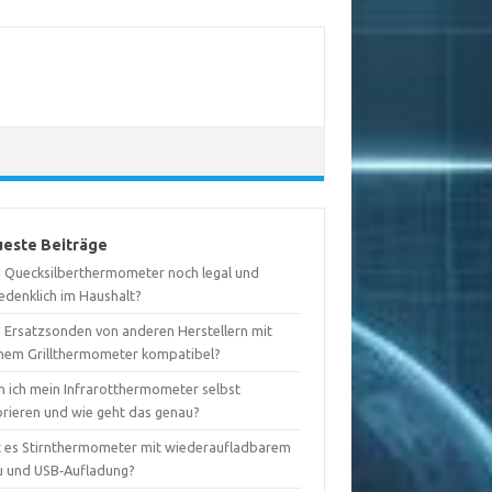
este Beiträge
d Quecksilberthermometer noch legal und
edenklich im Haushalt?
d Ersatzsonden von anderen Herstellern mit
nem Grillthermometer kompatibel?
n ich mein Infrarotthermometer selbst
brieren und wie geht das genau?
t es Stirnthermometer mit wiederaufladbarem
u und USB‑Aufladung?