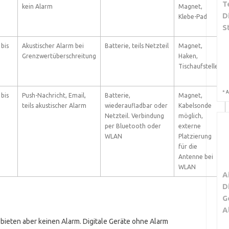
T
kein Alarm
Magnet,
D
Klebe-Pad
S
 bis
Akustischer Alarm bei
Batterie, teils Netzteil
Magnet,
Grenzwertüberschreitung
Haken,
Tischaufsteller
*
A
 bis
Push-Nachricht, Email,
Batterie,
Magnet,
teils akustischer Alarm
wiederaufladbar oder
Kabelsonde
Netzteil. Verbindung
möglich,
per Bluetooth oder
externe
WLAN
Platzierung
für die
Antenne bei
WLAN
A
D
G
A
 bieten aber keinen Alarm. Digitale Geräte ohne Alarm