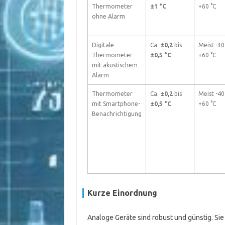
Thermometer
±1 °C
+60 °C
ohne Alarm
Digitale
Ca.
±0,2
bis
Meist -30
Thermometer
±0,5 °C
+60 °C
mit akustischem
Alarm
Thermometer
Ca.
±0,2
bis
Meist -40
mit Smartphone-
±0,5 °C
+60 °C
Benachrichtigung
Kurze Einordnung
Analoge Geräte sind robust und günstig. Sie