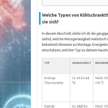
Welche Typen von Kühlschrankt
sie sich?
In diesem Abschnitt stelle ich dir die gän
siehst, welche Messgenauigkeit realistisch i
bekommst Hinweise zu Montage, Energiebeda
einschätzen, welcher Typ zu deinem Haushal
TYP
GENAUIGKEIT
MESSBER
Analoge
Ca.
±1
bis
±2
Meist -20
Thermometer
°C
+50 °C
Digitale
Ca.
±0,5
bis
Meist -30