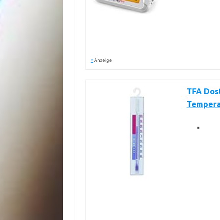
*
Anzeige
TFA Dos
Temperat