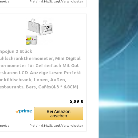
Preis inkl. MwSt., zzgl. Versandkosten
nzeige
inpojun 2 Stück
ühlschrankthermometer, Mini Digital
hermometer für Gefrierfach Mit Gut
esbarem LCD-Anzeige Lesen Perfekt
ür kühlschrank, Lnnen, Außen,
estaurants, Bars, Cafés(4.3 * 6.8CM)
5,99 €
Bei Amazon
ansehen
Preis inkl. MwSt., zzgl. Versandkosten
nzeige