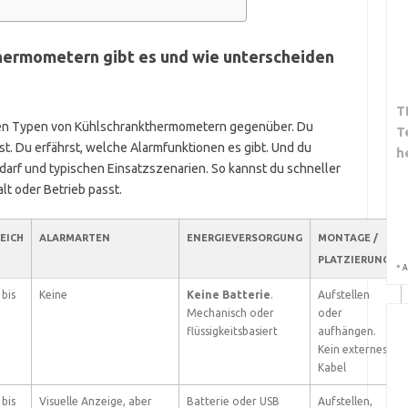
hermometern gibt es und wie unterscheiden
T
gigen Typen von Kühlschrankthermometern gegenüber. Du
T
st. Du erfährst, welche Alarmfunktionen es gibt. Und du
h
rf und typischen Einsatzszenarien. So kannst du schneller
t oder Betrieb passt.
EICH
ALARMARTEN
ENERGIEVERSORGUNG
MONTAGE /
PLATZIERUNG
*
A
 bis
Keine
Keine Batterie
.
Aufstellen
Mechanisch oder
oder
flüssigkeitsbasiert
aufhängen.
Kein externes
Kabel
 bis
Visuelle Anzeige, aber
Batterie oder USB
Aufstellen,