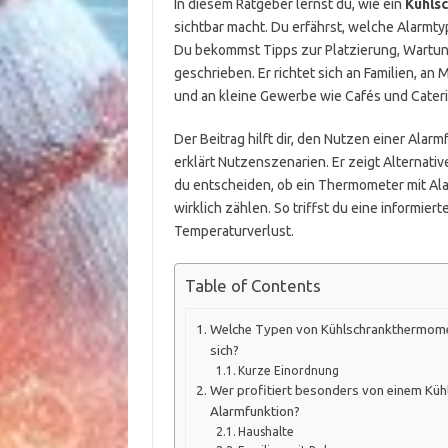
In diesem Ratgeber lernst du, wie ein
Kühls
sichtbar macht. Du erfährst, welche Alarmtyp
Du bekommst Tipps zur Platzierung, Wartung
geschrieben. Er richtet sich an Familien, 
und an kleine Gewerbe wie Cafés und Cateri
Der Beitrag hilft dir, den Nutzen einer Al
erklärt Nutzenszenarien. Er zeigt Alternati
du entscheiden, ob ein Thermometer mit Ala
wirklich zählen. So triffst du eine informie
Temperaturverlust.
Table of Contents
Welche Typen von Kühlschrankthermomet
sich?
Kurze Einordnung
Wer profitiert besonders von einem Kü
Alarmfunktion?
Haushalte