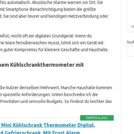
hts automatisch. Akustische Alarme warnen vor Ort. Sie
 mit Smartphone-Benachrichtigung bieten die größte
t. Sie sind aber teurer und benötigen Netzverbindung oder
*
A
llst, reicht oft ein digitales Grundgerät. Wenn du
Suc
e Ware fernüberwachen musst, lohnt sich ein Gerät mit
in guter Kompromiss für kleinere Geschäfte und Haushalte.
inem Kühlschrankthermometer mit
r alle Nutzer denselben Mehrwert. Manche Haushalte kommen
n spezielle Anforderungen. Unten beschreibe ich die
rioritäten und sinnvolle Budgets. So findest du leichter das
EMPFEHLUNG
 Mini Kühlschrank Thermometer Digital,
d Gefrierschrank, Mit Frost Alarm