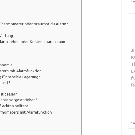
*
A
s Thermometer oder brauchst du Alarm?
 Wartung
Alarm Leben oder Kosten sparen kann
J
K
T
tronomie
L
tern mit Alarmfunktion
für sensible Lagerung?
f
liert?
R
st besser?
ente vorgeschrieben?
 achten solltest
ermometers mit Alarmfunktion
*
A