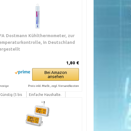
FA Dostmann Kühlthermometer, zur
emperaturkontrolle, in Deutschland
ergestellt
1,80 €
Bei Amazon
ansehen
PREISRAHMEN
TYPISCHE
EINSATZSZENARIEN
Preis inkl. MwSt., zzgl. Versandkosten
nzeige
Günstig (5 bis
Einfache Haushalte.
20 €)
Zweitgerät. Backup
beim Camping.
10 bis 40 €
Haushalte,