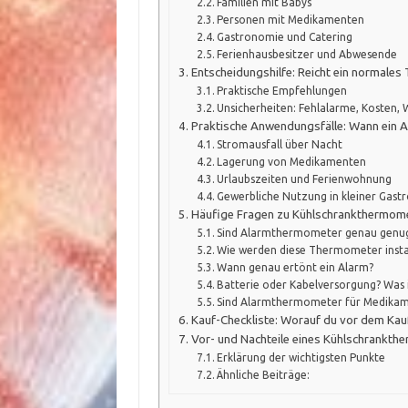
Familien mit Babys
Personen mit Medikamenten
Gastronomie und Catering
Ferienhausbesitzer und Abwesende
Entscheidungshilfe: Reicht ein normale
Praktische Empfehlungen
Unsicherheiten: Fehlalarme, Kosten,
Praktische Anwendungsfälle: Wann ein 
Stromausfall über Nacht
Lagerung von Medikamenten
Urlaubszeiten und Ferienwohnung
Gewerbliche Nutzung in kleiner Gas
Häufige Fragen zu Kühlschrankthermome
Sind Alarmthermometer genau genug 
Wie werden diese Thermometer instal
Wann genau ertönt ein Alarm?
Batterie oder Kabelversorgung? Was i
Sind Alarmthermometer für Medikam
Kauf-Checkliste: Worauf du vor dem Kauf
Vor- und Nachteile eines Kühlschrankth
Erklärung der wichtigsten Punkte
Ähnliche Beiträge: