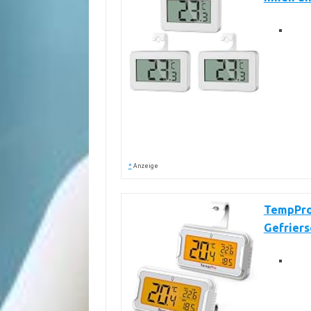
*
Anzeige
TempPro
Gefrier