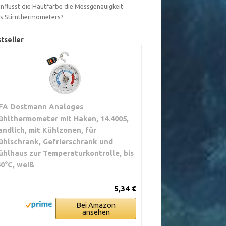
influsst die Hautfarbe die Messgenauigkeit
es Stirnthermometers?
tseller
FA Dostmann Analoges
ühlthermometer mit Haken, 14.4005,
andlich, mit Kühlzonen, für
ühlschrank, Gefrierschrank und
ühlhaus zur Temperaturkontrolle, bis
40°C, weiß
5,34 €
Bei Amazon
ansehen