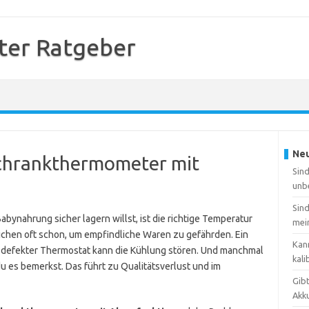
er Ratgeber
Neu
schrankthermometer mit
Sin
unb
Sin
ynahrung sicher lagern willst, ist die richtige Temperatur
mei
eichen oft schon, um empfindliche Waren zu gefährden. Ein
Kan
n defekter Thermostat kann die Kühlung stören. Und manchmal
kali
du es bemerkst. Das führt zu Qualitätsverlust und im
Gib
Akk