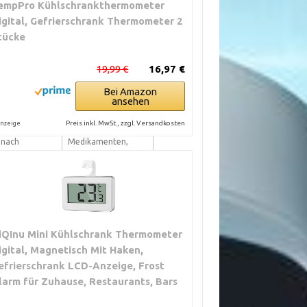
empPro Kühlschrankthermometer
Hobbyköche,
igital, Gefrierschrank Thermometer 2
Personen mit
tücke
einfachem Bedarf.
15 bis 60 €
Familien, kleine
19,99 €
16,97 €
Betriebe, Lager mit
gelegentlichem
Bei Amazon
ansehen
Risiko.
Preis inkl. MwSt., zzgl. Versandkosten
nzeige
30 bis 150 € je
Haushalte mit
nach
Medikamenten,
Funktionen
Babyspeisen, Cafés,
Catering, kleine
Labore.
iQInu Mini Kühlschrank Thermometer
igital, Magnetisch Mit Haken,
efrierschrank LCD-Anzeige, Frost
larm für Zuhause, Restaurants, Bars