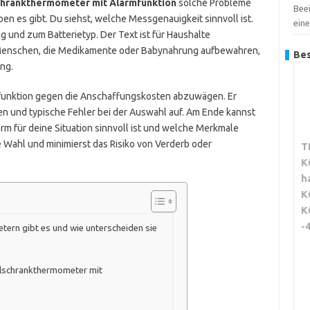
chrankthermometer mit Alarmfunktion
solche Probleme
Bee
en es gibt. Du siehst, welche Messgenauigkeit sinnvoll ist.
ein
 und zum Batterietyp. Der Text ist für Haushalte
an Menschen, die Medikamente oder Babynahrung aufbewahren,
Bes
ng.
armfunktion gegen die Anschaffungskosten abzuwägen. Er
ven und typische Fehler bei der Auswahl auf. Am Ende kannst
rm für deine Situation sinnvoll ist und welche Merkmale
rte Wahl und minimierst das Risiko von Verderb oder
T
K
h
K
K
-
ern gibt es und wie unterscheiden sie
hlschrankthermometer mit