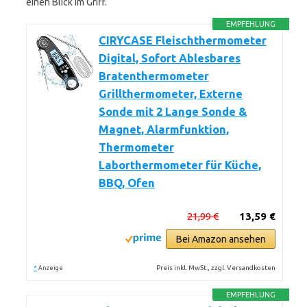
einen Blick im Griff.
EMPFEHLUNG
CIRYCASE Fleischthermometer
Digital, Sofort Ablesbares
Bratenthermometer
Grillthermometer, Externe
Sonde mit 2 Lange Sonde &
Magnet, Alarmfunktion,
Thermometer
Laborthermometer für Küche,
BBQ, Ofen
21,99 €
13,59 €
Bei Amazon ansehen
*
Preis inkl. MwSt., zzgl. Versandkosten
Anzeige
EMPFEHLUNG