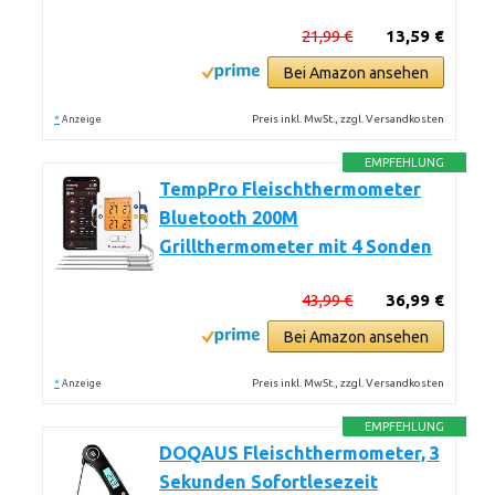
21,99 €
13,59 €
Bei Amazon ansehen
*
Preis inkl. MwSt., zzgl. Versandkosten
Anzeige
EMPFEHLUNG
TempPro Fleischthermometer
Bluetooth 200M
Grillthermometer mit 4 Sonden
43,99 €
36,99 €
Bei Amazon ansehen
*
Preis inkl. MwSt., zzgl. Versandkosten
Anzeige
EMPFEHLUNG
DOQAUS Fleischthermometer, 3
Sekunden Sofortlesezeit