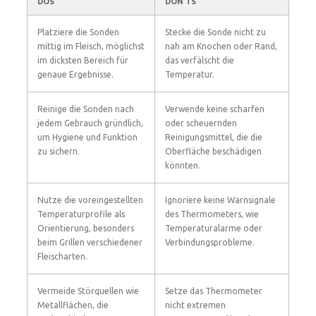
DOS
DON’TS
Platziere die Sonden
Stecke die Sonde nicht zu
mittig im Fleisch, möglichst
nah am Knochen oder Rand,
im dicksten Bereich für
das verfälscht die
genaue Ergebnisse.
Temperatur.
Reinige die Sonden nach
Verwende keine scharfen
jedem Gebrauch gründlich,
oder scheuernden
um Hygiene und Funktion
Reinigungsmittel, die die
zu sichern.
Oberfläche beschädigen
könnten.
Nutze die voreingestellten
Ignoriere keine Warnsignale
Temperaturprofile als
des Thermometers, wie
Orientierung, besonders
Temperaturalarme oder
beim Grillen verschiedener
Verbindungsprobleme.
Fleischarten.
Vermeide Störquellen wie
Setze das Thermometer
Metallflächen, die
nicht extremen