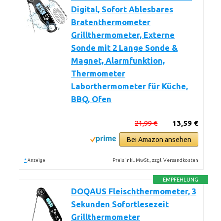
Digital, Sofort Ablesbares
Bratenthermometer
Grillthermometer, Externe
Sonde mit 2 Lange Sonde &
Magnet, Alarmfunktion,
Thermometer
Laborthermometer für Küche,
BBQ, Ofen
21,99 €
13,59 €
Bei Amazon ansehen
*
Preis inkl. MwSt., zzgl. Versandkosten
Anzeige
EMPFEHLUNG
DOQAUS Fleischthermometer, 3
Sekunden Sofortlesezeit
Grillthermometer