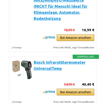
MAX/MIN/AVG-Messwerte
(NICHT für Mensch) Ideal für
Klimaanlage, Automotor,
Bodenheizung
18,99 €
16,99 €
Bei Amazon ansehen
*
Preis inkl. MwSt., zzgl. Versandkosten
Anzeige
EMPFEHLUNG
Bosch Infrarotthermometer
UniversalTemp
54,99 €
40,40 €
Bei Amazon ansehen
*
Preis inkl. MwSt., zzgl. Versandkosten
Anzeige