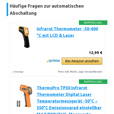
Häufige Fragen zur automatischen
Abschaltung
EMPFEHLUNG
Infrarot Thermometer -50–600
°C mit LCD & Laser
12,99 €
Bei Amazon ansehen
*
Preis inkl. MwSt., zzgl. Versandkosten
Anzeige
EMPFEHLUNG
ThermoPro TP30 Infrarot
Thermometer Digital Laser
Temperaturmessgerät -50°C ~
550°C Emissionsgrad einstellbar