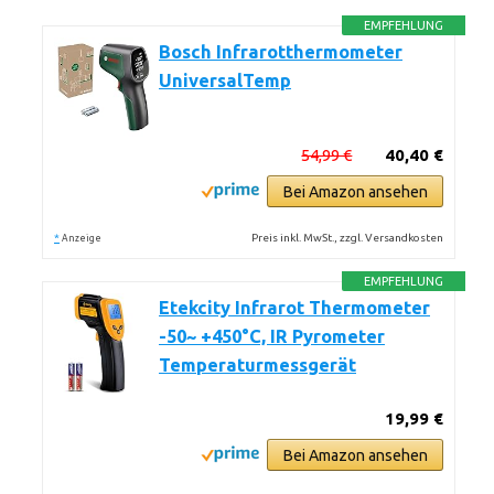
EMPFEHLUNG
Bosch Infrarotthermometer
UniversalTemp
54,99 €
40,40 €
Bei Amazon ansehen
*
Preis inkl. MwSt., zzgl. Versandkosten
Anzeige
EMPFEHLUNG
Etekcity Infrarot Thermometer
-50~ +450°C, IR Pyrometer
Temperaturmessgerät
19,99 €
Bei Amazon ansehen