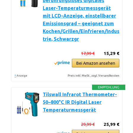
berührungsloses digitales
Laser-Temperaturmessgerät
mit LCD-Anzeige, einstellbarer
Emissionsgrad – geeignet zum
Kochen/Grillen/Einfrieren/Indus
trie, Schwarzgr
17,99 €
15,29 €
Bei Amazon ansehen
*
Preis inkl. MwSt., zzgl. Versandkosten
Anzeige
EMPFEHLUNG
Tilswall Infrarot Thermometer-
50~800°C IR Digital Laser
Temperaturmessgerät
29,99 €
25,99 €