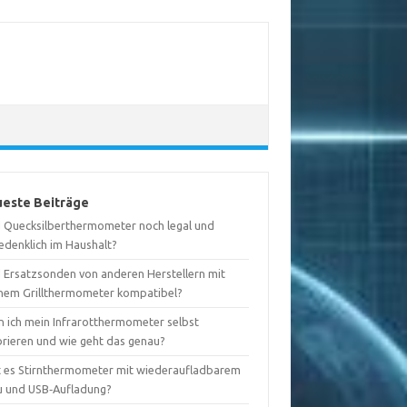
este Beiträge
d Quecksilberthermometer noch legal und
edenklich im Haushalt?
d Ersatzsonden von anderen Herstellern mit
nem Grillthermometer kompatibel?
n ich mein Infrarotthermometer selbst
brieren und wie geht das genau?
t es Stirnthermometer mit wiederaufladbarem
u und USB‑Aufladung?