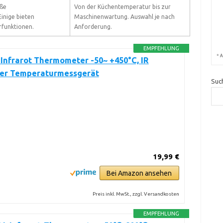
oße
Von der Küchentemperatur bis zur
inige bieten
Maschinenwartung. Auswahl je nach
rfunktionen.
Anforderung.
EMPFEHLUNG
*
A
 Infrarot Thermometer -50~ +450°C, IR
er Temperaturmessgerät
Suc
19,99 €
Bei Amazon ansehen
Preis inkl. MwSt., zzgl. Versandkosten
EMPFEHLUNG