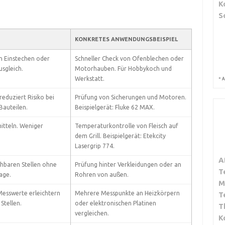
K
S
KONKRETES ANWENDUNGSBEISPIEL
n Einstechen oder
Schneller Check von Ofenblechen oder
sgleich.
Motorhauben. Für Hobbykoch und
Werkstatt.
*
A
eduziert Risiko bei
Prüfung von Sicherungen und Motoren.
Bauteilen.
Beispielgerät: Fluke 62 MAX.
itteln. Weniger
Temperaturkontrolle von Fleisch auf
dem Grill. Beispielgerät: Etekcity
Lasergrip 774.
A
hbaren Stellen ohne
Prüfung hinter Verkleidungen oder an
T
age.
Rohren von außen.
M
Messwerte erleichtern
Mehrere Messpunkte an Heizkörpern
T
Stellen.
oder elektronischen Platinen
T
vergleichen.
K