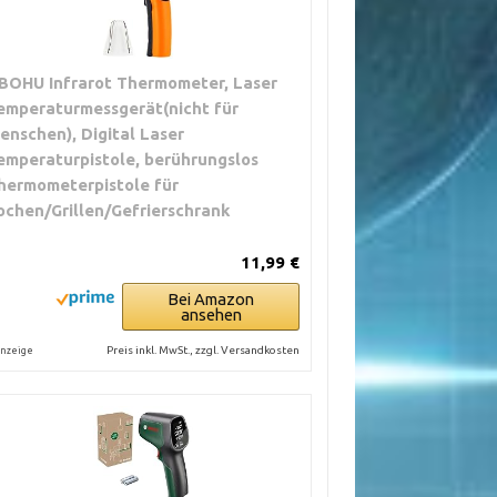
BOHU Infrarot Thermometer, Laser
emperaturmessgerät(nicht für
enschen), Digital Laser
emperaturpistole, berührungslos
hermometerpistole für
ochen/Grillen/Gefrierschrank
11,99 €
Bei Amazon
ansehen
Preis inkl. MwSt., zzgl. Versandkosten
nzeige