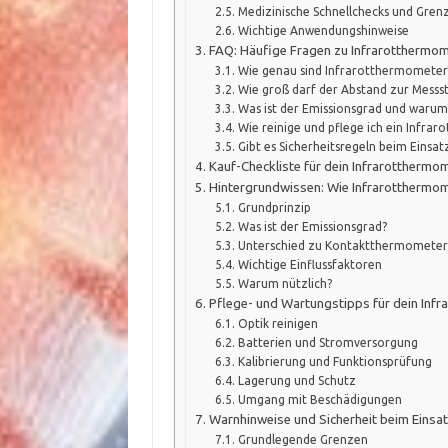
Medizinische Schnellchecks und Gren
Wichtige Anwendungshinweise
FAQ: Häufige Fragen zu Infrarotthermo
Wie genau sind Infrarotthermometer
Wie groß darf der Abstand zur Messste
Was ist der Emissionsgrad und warum i
Wie reinige und pflege ich ein Infra
Gibt es Sicherheitsregeln beim Einsat
Kauf-Checkliste für dein Infrarotthermo
Hintergrundwissen: Wie Infrarotthermom
Grundprinzip
Was ist der Emissionsgrad?
Unterschied zu Kontaktthermomete
Wichtige Einflussfaktoren
Warum nützlich?
Pflege- und Wartungstipps für dein Inf
Optik reinigen
Batterien und Stromversorgung
Kalibrierung und Funktionsprüfung
Lagerung und Schutz
Umgang mit Beschädigungen
Warnhinweise und Sicherheit beim Einsa
Grundlegende Grenzen