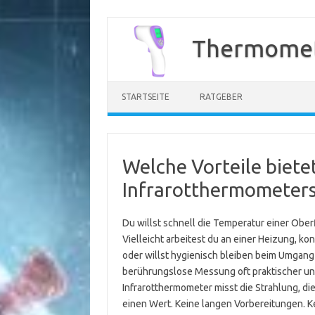
Zum
Inhalt
Thermomet
springen
STARTSEITE
RATGEBER
Welche Vorteile biete
Infrarotthermometers
Du willst schnell die Temperatur einer Ob
Vielleicht arbeitest du an einer Heizung, kon
oder willst hygienisch bleiben beim Umgang m
berührungslose Messung oft praktischer und
Infrarotthermometer misst die Strahlung, d
einen Wert. Keine langen Vorbereitungen. Ke