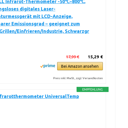
LL Infrarot-Thermometer -50℃~800℃,
gsloses digitales Laser-
turmessgerät mit LCD-Anzeige,
barer Emissionsgrad – geeignet zum
rillen/Einfrieren/Industrie, Schwarzgr
17,99 €
15,29 €
Bei Amazon ansehen
Preis inkl. MwSt., zzgl. Versandkosten
EMPFEHLUNG
nfrarotthermometer UniversalTemp