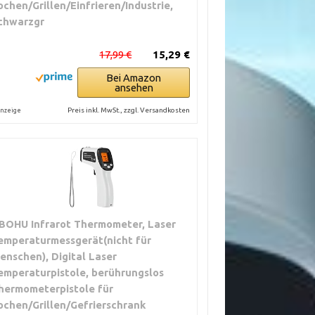
ochen/Grillen/Einfrieren/Industrie,
chwarzgr
17,99 €
15,29 €
Bei Amazon
ansehen
Preis inkl. MwSt., zzgl. Versandkosten
nzeige
BOHU Infrarot Thermometer, Laser
emperaturmessgerät(nicht für
enschen), Digital Laser
emperaturpistole, berührungslos
hermometerpistole für
ochen/Grillen/Gefrierschrank