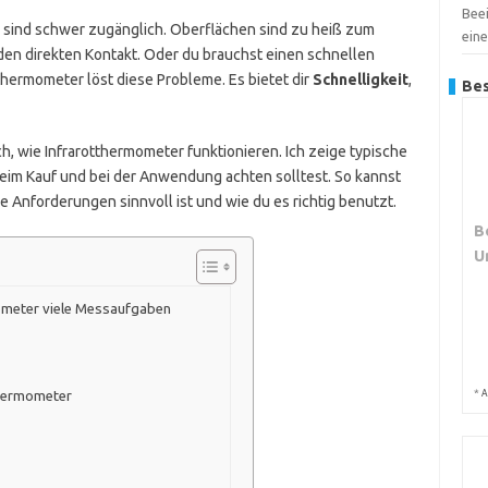
Bee
le sind schwer zugänglich. Oberflächen sind zu heiß zum
ein
en direkten Kontakt. Oder du brauchst einen schnellen
tthermometer löst diese Probleme. Es bietet dir
Schnelligkeit
,
Bes
ich, wie Infrarotthermometer funktionieren. Ich zeige typische
beim Kauf und bei der Anwendung achten solltest. So kannst
ne Anforderungen sinnvoll ist und wie du es richtig benutzt.
B
U
ometer viele Messaufgaben
*
thermometer
A