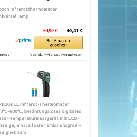
osch Infrarotthermometer
niversalTemp
54,99 €
40,41 €
Bei Amazon
ansehen
Preis inkl. MwSt., zzgl. Versandkosten
nzeige
RICKHILL Infrarot-Thermometer
50℃~800℃, berührungsloses digitales
aser-Temperaturmessgerät mit LCD-
nzeige, einstellbarer Emissionsgrad –
eeignet zum