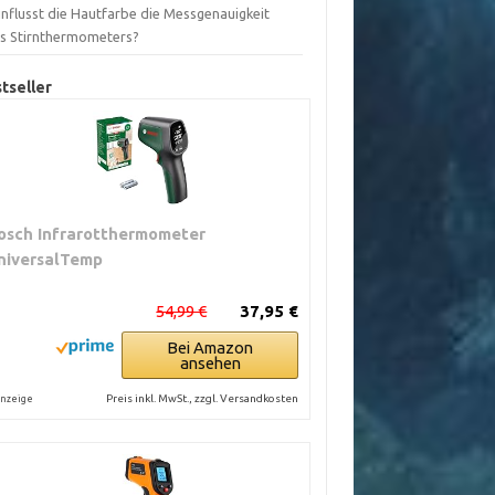
influsst die Hautfarbe die Messgenauigkeit
es Stirnthermometers?
tseller
osch Infrarotthermometer
niversalTemp
54,99 €
37,95 €
Bei Amazon
ansehen
Preis inkl. MwSt., zzgl. Versandkosten
nzeige