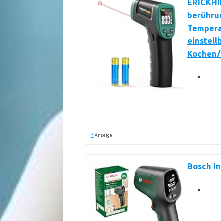
ERICKHI
berührun
Tempera
einstell
Kochen/G
*
Anzeige
Bosch I