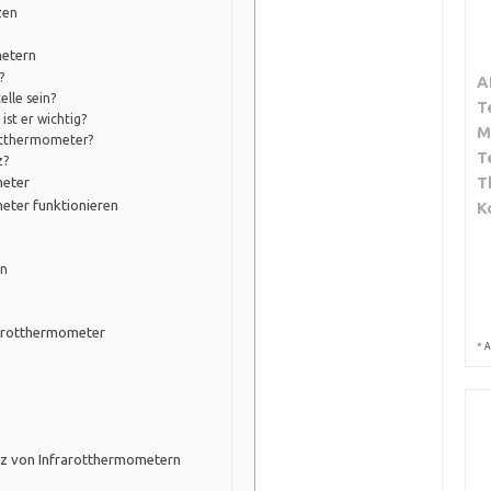
zen
metern
?
A
lle sein?
T
st er wichtig?
M
rotthermometer?
T
z?
T
meter
eter funktionieren
K
rn
rarotthermometer
*
A
tz von Infrarotthermometern