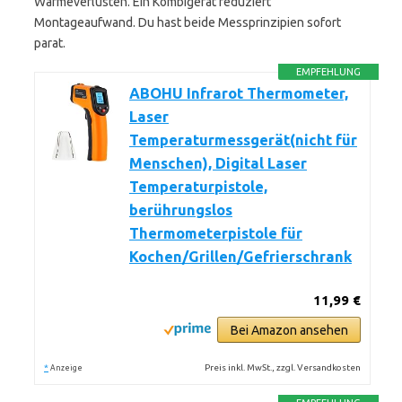
Wärmeverlusten. Ein Kombigerät reduziert
Montageaufwand. Du hast beide Messprinzipien sofort
parat.
EMPFEHLUNG
ABOHU Infrarot Thermometer,
Laser
Temperaturmessgerät(nicht für
Menschen), Digital Laser
Temperaturpistole,
berührungslos
Thermometerpistole für
Kochen/Grillen/Gefrierschrank
11,99 €
Bei Amazon ansehen
*
Preis inkl. MwSt., zzgl. Versandkosten
Anzeige