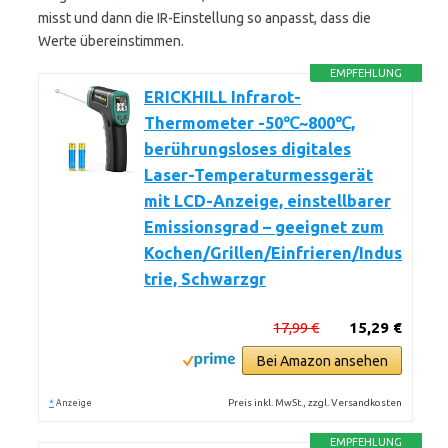
misst und dann die IR-Einstellung so anpasst, dass die
Werte übereinstimmen.
EMPFEHLUNG
ERICKHILL Infrarot-
Thermometer -50℃~800℃,
berührungsloses digitales
Laser-Temperaturmessgerät
mit LCD-Anzeige, einstellbarer
Emissionsgrad – geeignet zum
Kochen/Grillen/Einfrieren/Indus
trie, Schwarzgr
17,99 €
15,29 €
Bei Amazon ansehen
*
Preis inkl. MwSt., zzgl. Versandkosten
Anzeige
EMPFEHLUNG