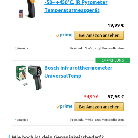
-50~ +450°C, IR Pyrometer
Temperaturmessgerät
19,99 €
Bei Amazon ansehen
*
Preis inkl. MwSt., zzgl. Versandkosten
Anzeige
EMPFEHLUNG
Bosch Infrarotthermometer
UniversalTemp
54,99 €
37,95 €
Bei Amazon ansehen
*
Preis inkl. MwSt., zzgl. Versandkosten
Anzeige
Wie hoch ist dein Genauigkeitsbedarf?