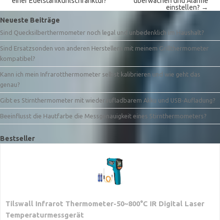
einer Edelstahlkühlschranktür?
überwachen und Alarme
einstellen?
→
Neueste Beiträge
Sind Quecksilberthermometer noch legal und unbedenklich im Haushalt?
Sind Ersatzsonden von anderen Herstellern mit meinem Grillthermometer
kompatibel?
Kann ich mein Infrarotthermometer selbst kalibrieren und wie geht das
genau?
Gibt es Stirnthermometer mit wiederaufladbarem Akku und USB‑Aufladung?
Beeinflusst die Hautfarbe die Messgenauigkeit eines Stirnthermometers?
Bestseller
Tilswall Infrarot Thermometer-50~800°C IR Digital Laser
Temperaturmessgerät