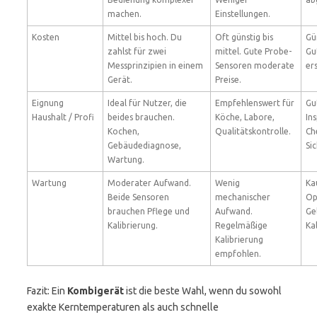
machen.
Einstellungen.
Kosten
Mittel bis hoch. Du
Oft günstig bis
Gün
zahlst für zwei
mittel. Gute Probe-
Gu
Messprinzipien in einem
Sensoren moderate
er
Gerät.
Preise.
Eignung
Ideal für Nutzer, die
Empfehlenswert für
Gu
Haushalt / Profi
beides brauchen.
Köche, Labore,
In
Kochen,
Qualitätskontrolle.
Ch
Gebäudediagnose,
Si
Wartung.
Wartung
Moderater Aufwand.
Wenig
Ka
Beide Sensoren
mechanischer
Op
brauchen Pflege und
Aufwand.
Ge
Kalibrierung.
Regelmäßige
Ka
Kalibrierung
empfohlen.
Fazit: Ein
Kombigerät
ist die beste Wahl, wenn du sowohl
exakte Kerntemperaturen als auch schnelle