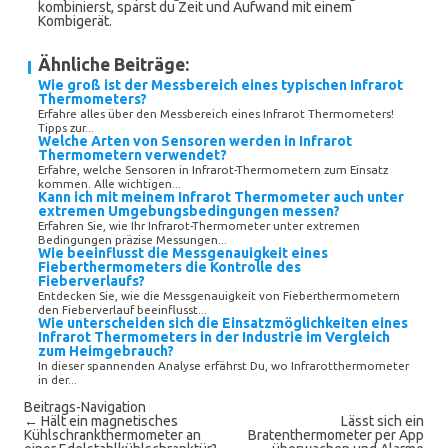
kombinierst, sparst du Zeit und Aufwand mit einem
Kombigerät.
Ähnliche Beiträge:
Wie groß ist der Messbereich eines typischen Infrarot
Thermometers?
Erfahre alles über den Messbereich eines Infrarot Thermometers!
Tipps zur...
Welche Arten von Sensoren werden in Infrarot
Thermometern verwendet?
Erfahre, welche Sensoren in Infrarot-Thermometern zum Einsatz
kommen. Alle wichtigen...
Kann ich mit meinem Infrarot Thermometer auch unter
extremen Umgebungsbedingungen messen?
Erfahren Sie, wie Ihr Infrarot-Thermometer unter extremen
Bedingungen präzise Messungen...
Wie beeinflusst die Messgenauigkeit eines
Fieberthermometers die Kontrolle des
Fieberverlaufs?
Entdecken Sie, wie die Messgenauigkeit von Fieberthermometern
den Fieberverlauf beeinflusst...
Wie unterscheiden sich die Einsatzmöglichkeiten eines
Infrarot Thermometers in der Industrie im Vergleich
zum Heimgebrauch?
In dieser spannenden Analyse erfährst Du, wo Infrarotthermometer
in der...
Beitrags-Navigation
←
Hält ein magnetisches
Lässt sich ein
Kühlschrankthermometer an
Bratenthermometer per App