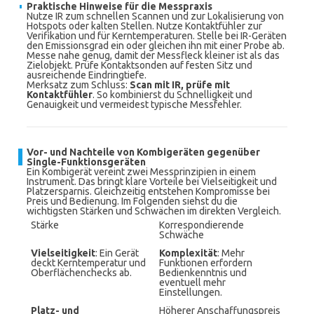
Praktische Hinweise für die Messpraxis
Nutze IR zum schnellen Scannen und zur Lokalisierung von
Hotspots oder kalten Stellen. Nutze Kontaktfühler zur
Verifikation und für Kerntemperaturen. Stelle bei IR-Geräten
den Emissionsgrad ein oder gleichen ihn mit einer Probe ab.
Messe nahe genug, damit der Messfleck kleiner ist als das
Zielobjekt. Prüfe Kontaktsonden auf festen Sitz und
ausreichende Eindringtiefe.
Merksatz zum Schluss:
Scan mit IR, prüfe mit
Kontaktfühler
. So kombinierst du Schnelligkeit und
Genauigkeit und vermeidest typische Messfehler.
Vor- und Nachteile von Kombigeräten gegenüber
Single-Funktionsgeräten
Ein Kombigerät vereint zwei Messprinzipien in einem
Instrument. Das bringt klare Vorteile bei Vielseitigkeit und
Platzersparnis. Gleichzeitig entstehen Kompromisse bei
Preis und Bedienung. Im Folgenden siehst du die
wichtigsten Stärken und Schwächen im direkten Vergleich.
Stärke
Korrespondierende
Schwäche
Vielseitigkeit
: Ein Gerät
Komplexität
: Mehr
deckt Kerntemperatur und
Funktionen erfordern
Oberflächenchecks ab.
Bedienkenntnis und
eventuell mehr
Einstellungen.
Platz- und
Höherer Anschaffungspreis