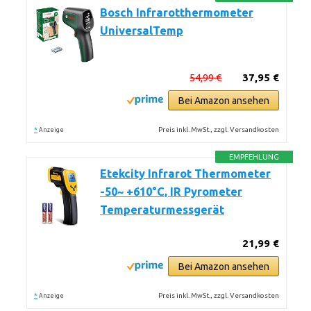
Bosch Infrarotthermometer
UniversalTemp
54,99 €
37,95 €
Bei Amazon ansehen
*
Preis inkl. MwSt., zzgl. Versandkosten
Anzeige
EMPFEHLUNG
Etekcity Infrarot Thermometer
-50~ +610°C, IR Pyrometer
Temperaturmessgerät
21,99 €
Bei Amazon ansehen
*
Preis inkl. MwSt., zzgl. Versandkosten
Anzeige