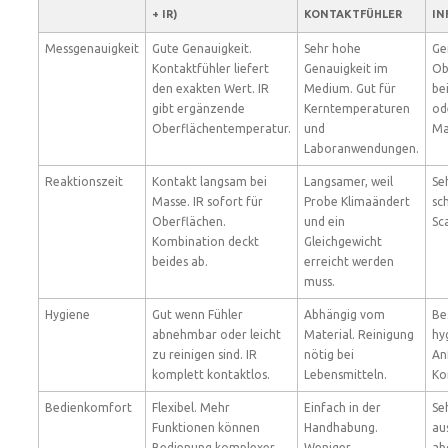
+ IR)
KONTAKTFÜHLER
IN
Messgenauigkeit
Gute Genauigkeit.
Sehr hohe
Ge
Kontaktfühler liefert
Genauigkeit im
Ob
den exakten Wert. IR
Medium. Gut für
be
gibt ergänzende
Kerntemperaturen
od
Oberflächentemperatur.
und
Ma
Laboranwendungen.
Reaktionszeit
Kontakt langsam bei
Langsamer, weil
Seh
Masse. IR sofort für
Probe Klimaändert
sc
Oberflächen.
und ein
Sc
Kombination deckt
Gleichgewicht
beides ab.
erreicht werden
muss.
Hygiene
Gut wenn Fühler
Abhängig vom
Be
abnehmbar oder leicht
Material. Reinigung
hy
zu reinigen sind. IR
nötig bei
An
komplett kontaktlos.
Lebensmitteln.
Ko
Bedienkomfort
Flexibel. Mehr
Einfach in der
Se
Funktionen können
Handhabung.
au
Bedienung komplexer
Weniger
ab