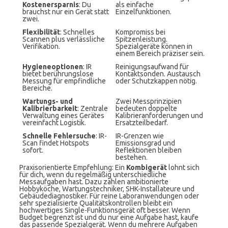
Kostenersparnis
: Du
als einfache
brauchst nur ein Gerät statt
Einzelfunktionen.
zwei.
Flexibilität
: Schnelles
Kompromiss bei
Scannen plus verlässliche
Spitzenleistung.
Verifikation.
Spezialgeräte können in
einem Bereich präziser sein.
Hygieneoptionen
: IR
Reinigungsaufwand für
bietet berührungslose
Kontaktsonden. Austausch
Messung für empfindliche
oder Schutzkappen nötig.
Bereiche.
Wartungs- und
Zwei Messprinzipien
Kalibrierbarkeit
: Zentrale
bedeuten doppelte
Verwaltung eines Gerätes
Kalibrieranforderungen und
vereinfacht Logistik.
Ersatzteilbedarf.
Schnelle Fehlersuche
: IR-
IR-Grenzen wie
Scan findet Hotspots
Emissionsgrad und
sofort.
Reflektionen bleiben
bestehen.
Praxisorientierte Empfehlung: Ein
Kombigerät
lohnt sich
für dich, wenn du regelmäßig unterschiedliche
Messaufgaben hast. Dazu zählen ambitionierte
Hobbyköche, Wartungstechniker, SHK-Installateure und
Gebäudediagnostiker. Für reine Laboranwendungen oder
sehr spezialisierte Qualitätskontrollen bleibt ein
hochwertiges Single-Funktionsgerät oft besser. Wenn
Budget begrenzt ist und du nur eine Aufgabe hast, kaufe
das passende Spezialgerät. Wenn du mehrere Aufgaben