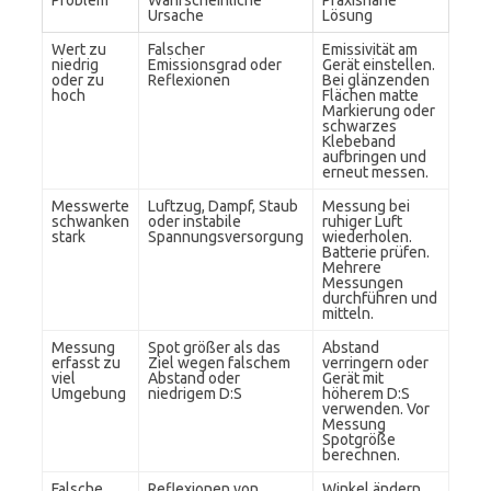
Problem
Wahrscheinliche
Praxisnahe
Ursache
Lösung
Wert zu
Falscher
Emissivität am
niedrig
Emissionsgrad oder
Gerät einstellen.
oder zu
Reflexionen
Bei glänzenden
hoch
Flächen matte
Markierung oder
schwarzes
Klebeband
aufbringen und
erneut messen.
Messwerte
Luftzug, Dampf, Staub
Messung bei
schwanken
oder instabile
ruhiger Luft
stark
Spannungsversorgung
wiederholen.
Batterie prüfen.
Mehrere
Messungen
durchführen und
mitteln.
Messung
Spot größer als das
Abstand
erfasst zu
Ziel wegen falschem
verringern oder
viel
Abstand oder
Gerät mit
Umgebung
niedrigem D:S
höherem D:S
verwenden. Vor
Messung
Spotgröße
berechnen.
Falsche
Reflexionen von
Winkel ändern,