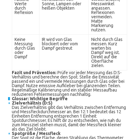
Werte
Sonne, Lampen oder
Messwinkel
durch
heißen Objekten
anpassen.
Reflexion
Reflexionen
vermeiden.
Matte
Markierung
nutzen.
Keine
IR wird von Glas
Nicht durch Glas
Messung
blockiert oder vom
messen. Kurz
durch Glas
Dampf gestreut
warten bis
oder
Dampf weg ist.
Dampf
Direkt auf die
Oberfläche
zielen.
Fazit und Prävention:
Prüfe vor jeder Messung das D:S-
Verhältnis und berechne den Spot. Stelle die Emissivität
passend ein und vermeide Messungen durch Glas oder bei
Dampf. Nutze emissive Aufkleber bei glänzenden Teilen.
Regelmäßige Kalibrierung und ein stabiler Messaufbau
reduzieren Fehlermessungen nachhaltig.
Glossar: Wichtige Begriffe
Zielverhältnis (D:S)
Das Zielverhältnis gibt das Verhältnis zwischen Entfernung
und Messfleckdurchmesser an. Bei 12:1 bedeutet das 12
Einheiten Entfernung entsprechen 1 Einheit
Spotdurchmesser. Es hilft dir zu entscheiden, wie nah du
zum Messziel stehen musst, damit der Messfleck kleiner
als das Ziel bleibt.
Spotgröße / Messfleck
Der Spot ist die Fläche, deren Strahlung das Thermometer