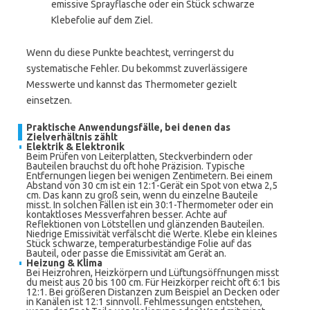
emissive Sprayflasche oder ein Stück schwarze
Klebefolie auf dem Ziel.
Wenn du diese Punkte beachtest, verringerst du
systematische Fehler. Du bekommst zuverlässigere
Messwerte und kannst das Thermometer gezielt
einsetzen.
Praktische Anwendungsfälle, bei denen das
Zielverhältnis zählt
Elektrik & Elektronik
Beim Prüfen von Leiterplatten, Steckverbindern oder
Bauteilen brauchst du oft hohe Präzision. Typische
Entfernungen liegen bei wenigen Zentimetern. Bei einem
Abstand von 30 cm ist ein 12:1-Gerät ein Spot von etwa 2,5
cm. Das kann zu groß sein, wenn du einzelne Bauteile
misst. In solchen Fällen ist ein 30:1-Thermometer oder ein
kontaktloses Messverfahren besser. Achte auf
Reflektionen von Lötstellen und glänzenden Bauteilen.
Niedrige Emissivität verfälscht die Werte. Klebe ein kleines
Stück schwarze, temperaturbeständige Folie auf das
Bauteil, oder passe die Emissivität am Gerät an.
Heizung & Klima
Bei Heizrohren, Heizkörpern und Lüftungsöffnungen misst
du meist aus 20 bis 100 cm. Für Heizkörper reicht oft 6:1 bis
12:1. Bei größeren Distanzen zum Beispiel an Decken oder
in Kanälen ist 12:1 sinnvoll. Fehlmessungen entstehen,