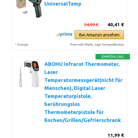
UniversalTemp
54,99 €
40,41 €
Bei Amazon ansehen
*
Preis inkl. MwSt., zzgl. Versandkosten
Anzeige
EMPFEHLUNG
ABOHU Infrarot Thermometer,
Laser
Temperaturmessgerät(nicht für
Menschen), Digital Laser
Temperaturpistole,
berührungslos
Thermometerpistole für
Kochen/Grillen/Gefrierschrank
11,99 €