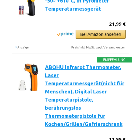
-50~ +610°C, IR Pyrometer
Temperaturmessgerät
21,99 €
Bei Amazon ansehen
*
Preis inkl. MwSt., zzgl. Versandkosten
Anzeige
EMPFEHLUNG
ABOHU Infrarot Thermometer,
Laser
Temperaturmessgerät(nicht für
Menschen), Digital Laser
Temperaturpistole,
berührungslos
Thermometerpistole für
Kochen/Grillen/Gefrierschrank
11,99 €