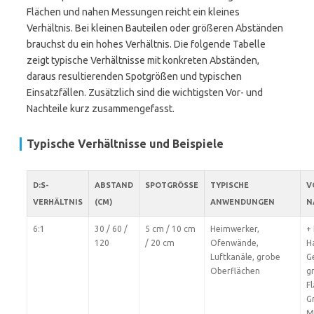
Flächen und nahen Messungen reicht ein kleines
Verhältnis. Bei kleinen Bauteilen oder größeren Abständen
brauchst du ein hohes Verhältnis. Die folgende Tabelle
zeigt typische Verhältnisse mit konkreten Abständen,
daraus resultierenden Spotgrößen und typischen
Einsatzfällen. Zusätzlich sind die wichtigsten Vor- und
Nachteile kurz zusammengefasst.
Typische Verhältnisse und Beispiele
D:S-
ABSTAND
SPOTGRÖSSE
TYPISCHE
V
VERHÄLTNIS
(CM)
ANWENDUNGEN
N
6:1
30 / 60 /
5 cm / 10 cm
Heimwerker,
+
120
/ 20 cm
Ofenwände,
H
Luftkanäle, grobe
G
Oberflächen
g
Fl
G
M