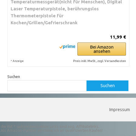
Temperaturmessgerät(nicht für Menschen), Digital
Laser Temperaturpistole, berührungslos
Thermometerpistole für
Kochen/Grillen/Gefrierschrank
11,99 €
Bei Amazon
ansehen
*
Preis inkl. MwSt., zzgl. Versandkosten
Anzeige
Suchen
Suchen
Impressum
die mit * gekennzeichneten Links sind sog. Affiliatelinks.
Als Amazon-Partner verdiene ich an qualifizierten Käufen!