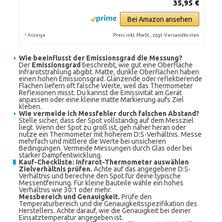
35,95 €
Bei Amazon ansehen
*
Preis inkl. MwSt., zzgl. Versandkosten
Anzeige
Wie beeinflusst der Emissionsgrad die Messung?
Der
Emissionsgrad
beschreibt, wie gut eine Oberfläche
Infrarotstrahlung abgibt. Matte, dunkle Oberflächen haben
einen hohen Emissionsgrad. Glänzende oder reflektierende
Flächen liefern oft falsche Werte, weil das Thermometer
Reflexionen misst. Du kannst die Emissivität am Gerät
anpassen oder eine kleine matte Markierung aufs Ziel
kleben.
Wie vermeide ich Messfehler durch falschen Abstand?
Stelle sicher, dass der Spot vollständig auf dem Messziel
liegt. Wenn der Spot zu groß ist, geh näher heran oder
nutze ein Thermometer mit höherem D:S-Verhältnis. Messe
mehrfach und mittlere die Werte bei unsicheren
Bedingungen. Vermeide Messungen durch Glas oder bei
starker Dampfentwicklung.
Kauf-Checkliste: Infrarot-Thermometer auswählen
Zielverhältnis prüfen.
Achte auf das angegebene D:S-
Verhältnis und berechne den Spot für deine typische
Messentfernung. Für kleine Bauteile wähle ein hohes
Verhältnis wie 30:1 oder mehr.
Messbereich und Genauigkeit.
Prüfe den
Temperaturbereich und die Genauigkeitsspezifikation des
Herstellers. Achte darauf, wie die Genauigkeit bei deiner
Einsatztemperatur angegeben ist.