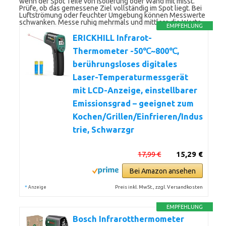
wenn der Spot Teile von Isolierung oder Wand mit misst.
Prüfe, ob das gemessene Ziel vollständig im Spot liegt. Bei
Luftströmung oder feuchter Umgebung können Messwerte
schwanken. Messe ruhig mehrmals und mittlere die Werte.
EMPFEHLUNG
ERICKHILL Infrarot-
Thermometer -50℃~800℃,
berührungsloses digitales
Laser-Temperaturmessgerät
mit LCD-Anzeige, einstellbarer
Emissionsgrad – geeignet zum
Kochen/Grillen/Einfrieren/Indus
trie, Schwarzgr
17,99 €
15,29 €
Bei Amazon ansehen
*
Preis inkl. MwSt., zzgl. Versandkosten
Anzeige
EMPFEHLUNG
Bosch Infrarotthermometer