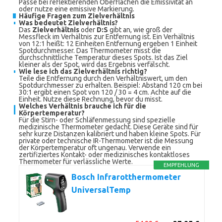
Passe bei reflektierenden Oberflächen die Emissivität an
oder nutze eine emissive Markierung.
Häufige Fragen zum Zielverhältnis
Was bedeutet Zielverhältnis?
Das
Zielverhältnis
oder
D:S
gibt an, wie groß der
Messfleck im Verhältnis zur Entfernung ist. Ein Verhältnis
von 12:1 heißt: 12 Einheiten Entfernung ergeben 1 Einheit
Spotdurchmesser. Das Thermometer misst die
durchschnittliche Temperatur dieses Spots. Ist das Ziel
kleiner als der Spot, wird das Ergebnis verfälscht.
Wie lese ich das Zielverhältnis richtig?
Teile die Entfernung durch den Verhältniswert, um den
Spotdurchmesser zu erhalten. Beispiel: Abstand 120 cm bei
30:1 ergibt einen Spot von 120 / 30 = 4 cm. Achte auf die
Einheit. Nutze diese Rechnung, bevor du misst.
Welches Verhältnis brauche ich für die
Körpertemperatur?
Für die Stirn- oder Schläfenmessung sind spezielle
medizinische Thermometer gedacht. Diese Geräte sind für
sehr kurze Distanzen kalibriert und haben kleine Spots. Für
private oder technische IR-Thermometer ist die Messung
der Körpertemperatur oft ungenau. Verwende ein
zertifiziertes Kontakt- oder medizinisches kontaktloses
Thermometer für verlässliche Werte.
EMPFEHLUNG
Bosch Infrarotthermometer
UniversalTemp