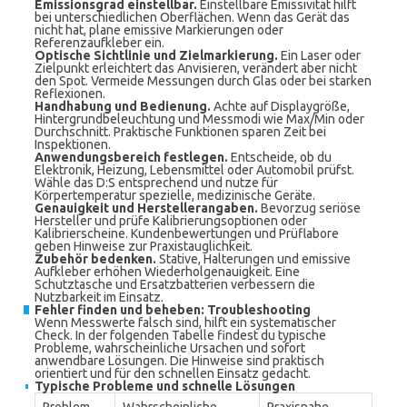
Emissionsgrad einstellbar.
Einstellbare Emissivität hilft
bei unterschiedlichen Oberflächen. Wenn das Gerät das
nicht hat, plane emissive Markierungen oder
Referenzaufkleber ein.
Optische Sichtlinie und Zielmarkierung.
Ein Laser oder
Zielpunkt erleichtert das Anvisieren, verändert aber nicht
den Spot. Vermeide Messungen durch Glas oder bei starken
Reflexionen.
Handhabung und Bedienung.
Achte auf Displaygröße,
Hintergrundbeleuchtung und Messmodi wie Max/Min oder
Durchschnitt. Praktische Funktionen sparen Zeit bei
Inspektionen.
Anwendungsbereich festlegen.
Entscheide, ob du
Elektronik, Heizung, Lebensmittel oder Automobil prüfst.
Wähle das D:S entsprechend und nutze für
Körpertemperatur spezielle, medizinische Geräte.
Genauigkeit und Herstellerangaben.
Bevorzug seriöse
Hersteller und prüfe Kalibrierungsoptionen oder
Kalibrierscheine. Kundenbewertungen und Prüflabore
geben Hinweise zur Praxistauglichkeit.
Zubehör bedenken.
Stative, Halterungen und emissive
Aufkleber erhöhen Wiederholgenauigkeit. Eine
Schutztasche und Ersatzbatterien verbessern die
Nutzbarkeit im Einsatz.
Fehler finden und beheben: Troubleshooting
Wenn Messwerte falsch sind, hilft ein systematischer
Check. In der folgenden Tabelle findest du typische
Probleme, wahrscheinliche Ursachen und sofort
anwendbare Lösungen. Die Hinweise sind praktisch
orientiert und für den schnellen Einsatz gedacht.
Typische Probleme und schnelle Lösungen