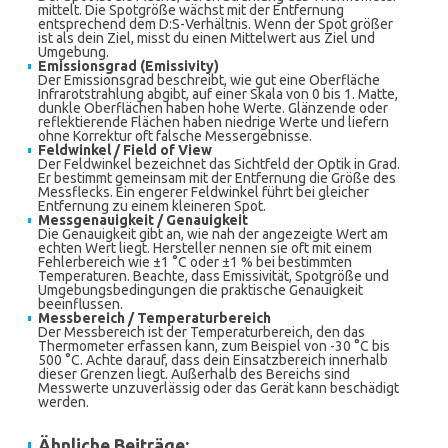
mittelt. Die Spotgröße wächst mit der Entfernung
entsprechend dem D:S-Verhältnis. Wenn der Spot größer
ist als dein Ziel, misst du einen Mittelwert aus Ziel und
Umgebung.
Emissionsgrad (Emissivity)
Der Emissionsgrad beschreibt, wie gut eine Oberfläche
Infrarotstrahlung abgibt, auf einer Skala von 0 bis 1. Matte,
dunkle Oberflächen haben hohe Werte. Glänzende oder
reflektierende Flächen haben niedrige Werte und liefern
ohne Korrektur oft falsche Messergebnisse.
Feldwinkel / Field of View
Der Feldwinkel bezeichnet das Sichtfeld der Optik in Grad.
Er bestimmt gemeinsam mit der Entfernung die Größe des
Messflecks. Ein engerer Feldwinkel führt bei gleicher
Entfernung zu einem kleineren Spot.
Messgenauigkeit / Genauigkeit
Die Genauigkeit gibt an, wie nah der angezeigte Wert am
echten Wert liegt. Hersteller nennen sie oft mit einem
Fehlerbereich wie ±1 °C oder ±1 % bei bestimmten
Temperaturen. Beachte, dass Emissivität, Spotgröße und
Umgebungsbedingungen die praktische Genauigkeit
beeinflussen.
Messbereich / Temperaturbereich
Der Messbereich ist der Temperaturbereich, den das
Thermometer erfassen kann, zum Beispiel von -30 °C bis
500 °C. Achte darauf, dass dein Einsatzbereich innerhalb
dieser Grenzen liegt. Außerhalb des Bereichs sind
Messwerte unzuverlässig oder das Gerät kann beschädigt
werden.
Ähnliche Beiträge: