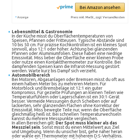
Bei Amazon ansehen
*
Preis inkl. MwSt., zzgl. Versandkosten
Anzeige
Lebensmittel & Gastronomie
In der Küche misst du Oberflächentemperaturen von
Speisen, Pfannen oder Fritteusen. Typische Abstände sind
10 bis 50 cm. Für präzise Kochkontrollen ist ein kleines Spot
sinnvoll, also 12:1 oder höher. Achtung bei glänzenden
Pfannen oder Aluminiumfolien. Diese haben eine niedrige
Emissivität. Miss lieber die Oberfläche einer kleinen Probe
oder nutze einen Kontaktthermometer zur Kontrolle. Bei
dampfenden Speisen kann die Infrarot-Messung gestört
werden. Warte kurz bis Dampf sich verzieht.
Automobilbereich
Bei Motoren, Abgasanlagen oder Bremsen misst du oft aus
einem halben Meter bis zu mehreren Metern. Für
Motorblock und Bremsbeläge ist 12:1 ein guter
Kompromiss. Für gezielte Prüfungen an kleinen Teilen wie
Temperaturfühlern oder Lagerschalen ist ein 30:1-Gerät
besser. Vermeide Messungen durch Scheiben oder auf
lackierten, sehr glänzenden Flächen ohne Korrektur der
Emissivität. Miss bewegte Teile nur, wenn die Oberfläche
gleichmäßig heiß ist. Bei schnellen Temperaturwechseln
kannst du mehrere Messpunkte vergleichen.
In allen Bereichen gilt:
Der Spot muss kleiner als das
Messziel sein
. Sonst misst du einen Mittelwert aus Ziel
und Umgebung. Wenn du unsicher bist, gehe näher heran
oder wähle ein Thermometer mit höherem D:S-Verhältnis.