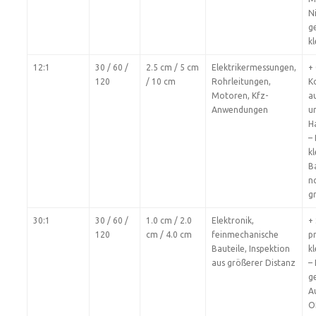
N
g
kl
12:1
30 / 60 /
2.5 cm / 5 cm
Elektrikermessungen,
+
120
/ 10 cm
Rohrleitungen,
K
Motoren, Kfz-
a
Anwendungen
u
H
– 
k
B
n
g
30:1
30 / 60 /
1.0 cm / 2.0
Elektronik,
+
120
cm / 4.0 cm
feinmechanische
p
Bauteile, Inspektion
kl
aus größerer Distanz
–
g
A
O