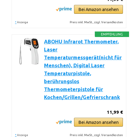
Bei Amazon ansehen
*
Preis inkl. MwSt., zzgl. Versandkosten
Anzeige
EMPFEHLUNG
ABOHU Infrarot Thermometer,
Laser
Temperaturmessgerät(nicht für
Menschen), Digital Laser
Temperaturpistole,
berührungslos
Thermometerpistole für
Kochen/Grillen/Gefrierschrank
11,99 €
Bei Amazon ansehen
*
Preis inkl. MwSt., zzgl. Versandkosten
Anzeige