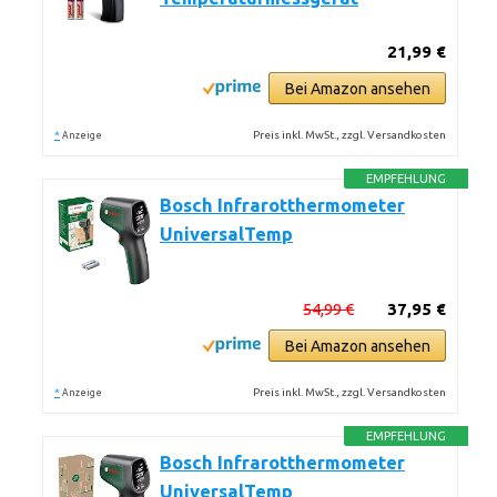
21,99 €
Bei Amazon ansehen
*
Preis inkl. MwSt., zzgl. Versandkosten
Anzeige
EMPFEHLUNG
Bosch Infrarotthermometer
UniversalTemp
54,99 €
37,95 €
Bei Amazon ansehen
*
Preis inkl. MwSt., zzgl. Versandkosten
Anzeige
EMPFEHLUNG
Bosch Infrarotthermometer
UniversalTemp