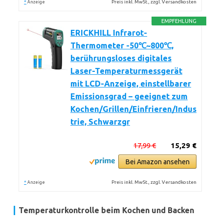
*
Preis inkl. MwSt., zzgl. Versandkosten
Anzeige
EMPFEHLUNG
ERICKHILL Infrarot-
Thermometer -50℃~800℃,
berührungsloses digitales
Laser-Temperaturmessgerät
mit LCD-Anzeige, einstellbarer
Emissionsgrad – geeignet zum
Kochen/Grillen/Einfrieren/Indus
trie, Schwarzgr
17,99 €
15,29 €
Bei Amazon ansehen
*
Preis inkl. MwSt., zzgl. Versandkosten
Anzeige
Temperaturkontrolle beim Kochen und Backen