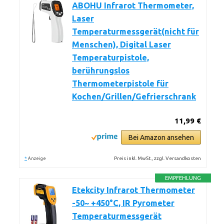
ABOHU Infrarot Thermometer,
Laser
Temperaturmessgerät(nicht für
Menschen), Digital Laser
Temperaturpistole,
berührungslos
Thermometerpistole für
Kochen/Grillen/Gefrierschrank
11,99 €
Bei Amazon ansehen
*
Preis inkl. MwSt., zzgl. Versandkosten
Anzeige
EMPFEHLUNG
Etekcity Infrarot Thermometer
-50~ +450°C, IR Pyrometer
Temperaturmessgerät