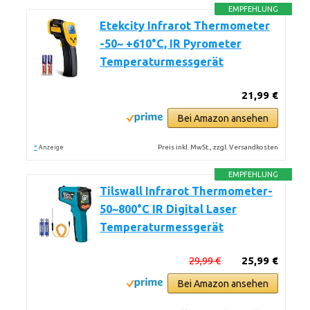
EMPFEHLUNG
Etekcity Infrarot Thermometer
-50~ +610°C, IR Pyrometer
Temperaturmessgerät
21,99 €
Bei Amazon ansehen
*
Preis inkl. MwSt., zzgl. Versandkosten
Anzeige
EMPFEHLUNG
Tilswall Infrarot Thermometer-
50~800°C IR Digital Laser
Temperaturmessgerät
29,99 €
25,99 €
Bei Amazon ansehen