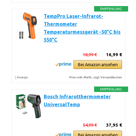
EMPFEHLUNG
TempPro Laser-Infrarot-
Thermometer
Temperaturmessgerät -50°C bis
550°C
18,99 €
16,99 €
Bei Amazon ansehen
*
Preis inkl. MwSt., zzgl. Versandkosten
Anzeige
EMPFEHLUNG
Bosch Infrarotthermometer
UniversalTemp
54,99 €
37,95 €
Bei Amazon ansehen