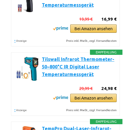
Temperaturmessgerät
19,99 €
16,99 €
Bei Amazon ansehen
*
Preis inkl. MwSt., zzgl. Versandkosten
Anzeige
EMPFEHLUNG
Tilswall Infrarot Thermometer-
50~800°C IR Digital Laser
Temperaturmessgerät
29,99 €
24,98 €
Bei Amazon ansehen
*
Preis inkl. MwSt., zzgl. Versandkosten
Anzeige
EMPFEHLUNG
TempPro Dual-Laser-Infrarot-