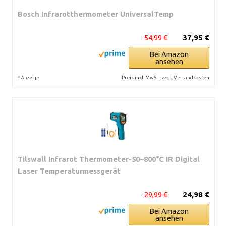
Bosch Infrarotthermometer UniversalTemp
54,99 €
37,95 €
Bei Amazon
ansehen
*
Preis inkl. MwSt., zzgl. Versandkosten
Anzeige
Tilswall Infrarot Thermometer-50~800°C IR Digital
Laser Temperaturmessgerät
29,99 €
24,98 €
Bei Amazon
ansehen