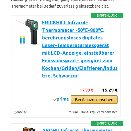
Thermometer bei Bedarf zuverlässig einsatzbereit ist.
EMPFEHLUNG
ERICKHILL Infrarot-
Thermometer -50℃~800℃,
berührungsloses digitales
Laser-Temperaturmessgerät
mit LCD-Anzeige, einstellbarer
Emissionsgrad – geeignet zum
Kochen/Grillen/Einfrieren/Indus
trie, Schwarzgr
17,99 €
15,29 €
Bei Amazon ansehen
*
Preis inkl. MwSt., zzgl. Versandkosten
Anzeige
EMPFEHLUNG
ABOHU Infrarot Thermometer,