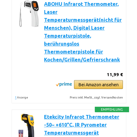
ABOHU Infrarot Thermometer,
Laser
Temperaturmessgerät(nicht für
Menschen), Digital Laser
Temperaturpistole,
berührungslos
Thermometerpistole für
Kochen/Grillen/Gefrierschrank
11,99 €
Bei Amazon ansehen
*
Preis inkl. MwSt., zzgl. Versandkosten
Anzeige
EMPFEHLUNG
Etekcity Infrarot Thermometer
-50~ +610°C, IR Pyrometer
Temperaturmessgerät