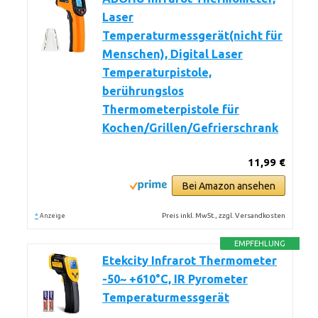
Laser
Temperaturmessgerät(nicht für
Menschen), Digital Laser
Temperaturpistole,
berührungslos
Thermometerpistole für
Kochen/Grillen/Gefrierschrank
11,99 €
Bei Amazon ansehen
*
Preis inkl. MwSt., zzgl. Versandkosten
Anzeige
EMPFEHLUNG
Etekcity Infrarot Thermometer
-50~ +610°C, IR Pyrometer
Temperaturmessgerät