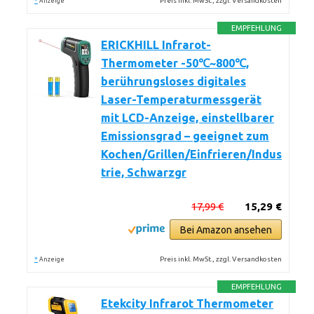
*
Preis inkl. MwSt., zzgl. Versandkosten
Anzeige
EMPFEHLUNG
ERICKHILL Infrarot-
Thermometer -50℃~800℃,
berührungsloses digitales
Laser-Temperaturmessgerät
mit LCD-Anzeige, einstellbarer
Emissionsgrad – geeignet zum
Kochen/Grillen/Einfrieren/Indus
trie, Schwarzgr
17,99 €
15,29 €
Bei Amazon ansehen
*
Preis inkl. MwSt., zzgl. Versandkosten
Anzeige
EMPFEHLUNG
Etekcity Infrarot Thermometer