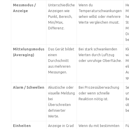
Messmodus /
Unterschiedliche
Wenn du
He
Anzeige
Anzeigen wie
Temperaturschwankungen
M
Punkt, Bereich,
sehen willst oder mehrere
he
Min/Max,
Werte vergleichen musst.
St
Differenz.
M
D
b
Mittelungsmodus
Das Gerät bildet
Bei stark schwankenden
Kl
(Averaging)
einen
Werten durch Luftzug
wä
Durchschnitt
oder unruhige Oberfläche.
M
aus mehreren
el
Messungen.
A
sp
Alarm / Schwellen
Akustische oder
Bei Prozessüberwachung
S
visuelle Meldung
oder wenn schnelle
u
bei
Reaktion nötig ist.
Be
Überschreiten
üb
definierter
be
Werte.
Einheiten
Anzeige in Grad
Wenn du mit bestimmten
Fü