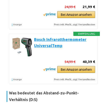
24,99 €
21,99 €
Bei Amazon ansehen
*
Preis inkl. MwSt., zzgl. Versandkosten
Anzeige
EMPFEHLUNG
Bosch Infrarotthermometer
UniversalTemp
54,99 €
40,39 €
Bei Amazon ansehen
*
Preis inkl. MwSt., zzgl. Versandkosten
Anzeige
Was bedeutet das
Abstand-zu-Punkt-
Verhältnis (D:S)