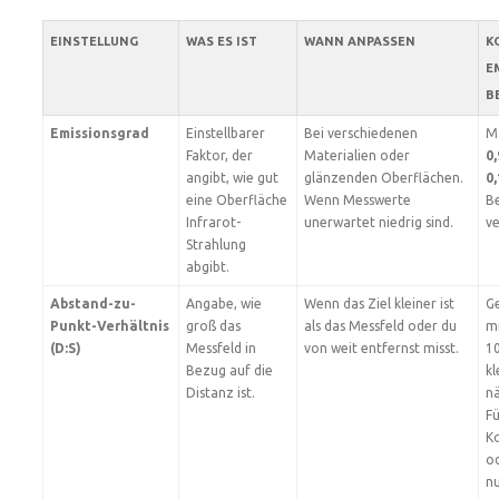
EINSTELLUNG
WAS ES IST
WANN ANPASSEN
K
E
B
Emissionsgrad
Einstellbarer
Bei verschiedenen
Ma
Faktor, der
Materialien oder
0,
angibt, wie gut
glänzenden Oberflächen.
0,
eine Oberfläche
Wenn Messwerte
Be
Infrarot-
unerwartet niedrig sind.
v
Strahlung
abgibt.
Abstand-zu-
Angabe, wie
Wenn das Ziel kleiner ist
Ge
Punkt-Verhältnis
groß das
als das Messfeld oder du
mi
(D:S)
Messfeld in
von weit entfernst misst.
10
Bezug auf die
kl
Distanz ist.
n
Fü
K
o
n