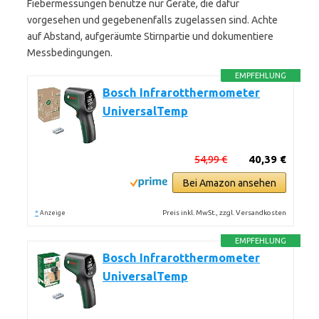
Fiebermessungen benutze nur Geräte, die dafür
vorgesehen und gegebenenfalls zugelassen sind. Achte
auf Abstand, aufgeräumte Stirnpartie und dokumentiere
Messbedingungen.
EMPFEHLUNG
Bosch Infrarotthermometer
UniversalTemp
54,99 €
40,39 €
Bei Amazon ansehen
*
Preis inkl. MwSt., zzgl. Versandkosten
Anzeige
EMPFEHLUNG
Bosch Infrarotthermometer
UniversalTemp