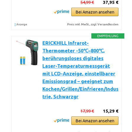
54,99 €
37,95 €
Bei Amazon ansehen
*
Preis inkl. MwSt., zzgl. Versandkosten
Anzeige
EMPFEHLUNG
ERICKHILL Infrarot-
Thermometer -50℃~800℃,
berührungsloses digitales
Laser-Temperaturmessgerät
mit LCD-Anzeige, einstellbarer
Emissionsgrad – geeignet zum
Kochen/Grillen/Einfrieren/Indus
trie, Schwarzgr
17,99 €
15,29 €
Bei Amazon ansehen