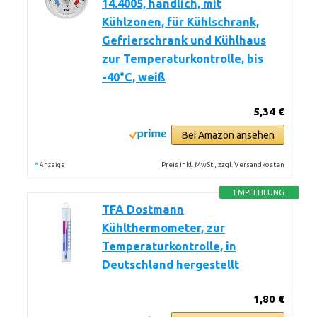
14.4005, handlich, mit
Kühlzonen, für Kühlschrank,
Gefrierschrank und Kühlhaus
zur Temperaturkontrolle, bis
-40°C, weiß
5,34 €
Bei Amazon ansehen
*
Preis inkl. MwSt., zzgl. Versandkosten
Anzeige
EMPFEHLUNG
TFA Dostmann
Kühlthermometer, zur
Temperaturkontrolle, in
Deutschland hergestellt
1,80 €