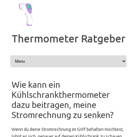
Zum
Inhalt
springen
Thermometer Ratgeber
Wie kann ein
Kühlschrankthermometer
dazu beitragen, meine
Stromrechnung zu senken?
Wenn du deine Stromrechnung im Griff behalten möchtest,
lohnt es sich, genauer auf deinen Kühlschrank zu schauen.