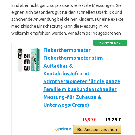
sind aber nicht ganz so präzise wie rektale Messungen. Sie
eignen sich besonders gut für den schnellen Überblick und
schonende Anwendung bei kleinen Kindern. Für eine exakte
medizinische Einschätzung kann die Messung im Po
weiterhin empfohlen werden, vor allem bei Neugeborenen.
EMPFEHLUNG
Fieberthermometer
Fieberthermometer stirn–
Aufladbar &
Kontaktlos,Infrarot-
Stirnthermometer für die ganze
Familie mit sekundenschneller
Messung–für Zuhause &
Unterwegs(Creme)
15,99 €
13,29 €
Bei Amazon ansehen