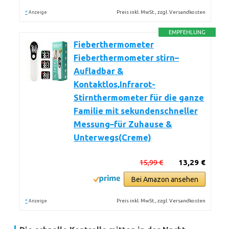
*
Preis inkl. MwSt., zzgl. Versandkosten
Anzeige
EMPFEHLUNG
Fieberthermometer
Fieberthermometer stirn–
Aufladbar &
Kontaktlos,Infrarot-
Stirnthermometer für die ganze
Familie mit sekundenschneller
Messung–für Zuhause &
Unterwegs(Creme)
15,99 €
13,29 €
Bei Amazon ansehen
*
Preis inkl. MwSt., zzgl. Versandkosten
Anzeige