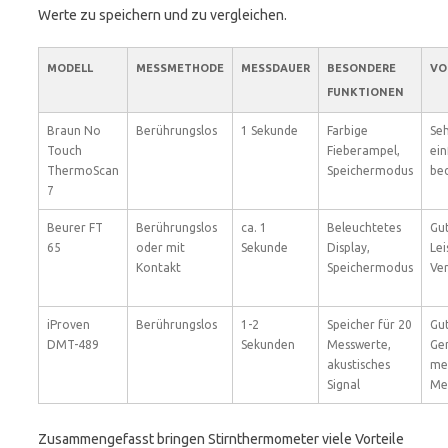
Werte zu speichern und zu vergleichen.
MODELL
MESSMETHODE
MESSDAUER
BESONDERE
VO
FUNKTIONEN
Braun No
Berührungslos
1 Sekunde
Farbige
Seh
Touch
Fieberampel,
ein
ThermoScan
Speichermodus
be
7
Beurer FT
Berührungslos
ca. 1
Beleuchtetes
Gut
65
oder mit
Sekunde
Display,
Lei
Kontakt
Speichermodus
Ver
iProven
Berührungslos
1-2
Speicher für 20
Gu
DMT-489
Sekunden
Messwerte,
Gen
akustisches
me
Signal
Me
Zusammengefasst bringen Stirnthermometer viele Vorteile