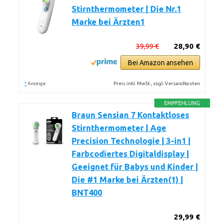
Stirnthermometer | Die Nr.1
Marke bei Ärzten1
39,99 €
28,90 €
Bei Amazon ansehen
*
Preis inkl. MwSt., zzgl. Versandkosten
Anzeige
EMPFEHLUNG
Braun Sensian 7 Kontaktloses
Stirnthermometer | Age
Precision Technologie | 3-in1 |
Farbcodiertes Digitaldisplay |
Geeignet für Babys und Kinder |
Die #1 Marke bei Ärzten(1) |
BNT400
29,99 €