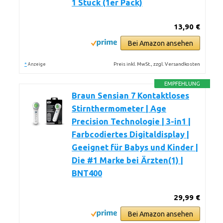
1 Stück (1er Pack)
13,90 €
Bei Amazon ansehen
*
Preis inkl. MwSt., zzgl. Versandkosten
Anzeige
EMPFEHLUNG
Braun Sensian 7 Kontaktloses
Stirnthermometer | Age
Precision Technologie | 3-in1 |
Farbcodiertes Digitaldisplay |
Geeignet für Babys und Kinder |
Die #1 Marke bei Ärzten(1) |
BNT400
29,99 €
Bei Amazon ansehen