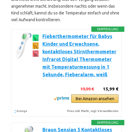
angenehmer macht. Insbesondere nachts oder wenn das
Kind schläft, kannst du so die Temperatur einfach und ohne
viel Aufwand kontrollieren.
EMPFEHLUNG
Fieberthermometer für Babys
Kinder und Erwachsene,
kontaktloses Stirnthermometer
Infrarot Digital Thermometer
mit Temperaturmessung in 1
Sekunde, Fieberalarm, weiß
19,99 €
15,99 €
Bei Amazon ansehen
*
Preis inkl. MwSt., zzgl. Versandkosten
Anzeige
EMPFEHLUNG
Braun Sensian 5 Kontaktloses