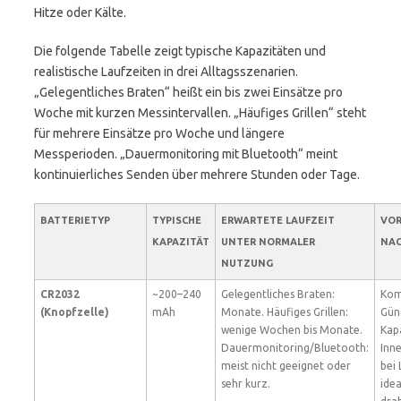
Hitze oder Kälte.
Die folgende Tabelle zeigt typische Kapazitäten und
realistische Laufzeiten in drei Alltagsszenarien.
„Gelegentliches Braten“ heißt ein bis zwei Einsätze pro
Woche mit kurzen Messintervallen. „Häufiges Grillen“ steht
für mehrere Einsätze pro Woche und längere
Messperioden. „Dauermonitoring mit Bluetooth“ meint
kontinuierliches Senden über mehrere Stunden oder Tage.
BATTERIETYP
TYPISCHE
ERWARTETE LAUFZEIT
VOR
KAPAZITÄT
UNTER NORMALER
NAC
NUTZUNG
CR2032
~200–240
Gelegentliches Braten:
Kom
(Knopfzelle)
mAh
Monate. Häufiges Grillen:
Güns
wenige Wochen bis Monate.
Kap
Dauermonitoring/Bluetooth:
Inn
meist nicht geeignet oder
bei 
sehr kurz.
idea