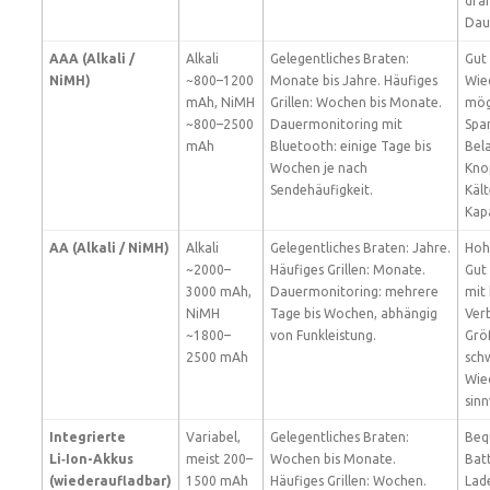
dra
Dau
AAA (Alkali /
Alkali
Gelegentliches Braten:
Gut
NiMH)
~800–1200
Monate bis Jahre. Häufiges
Wie
mAh, NiMH
Grillen: Wochen bis Monate.
mög
~800–2500
Dauermonitoring mit
Spa
mAh
Bluetooth: einige Tage bis
Bela
Wochen je nach
Knop
Sendehäufigkeit.
Käl
Kapa
AA (Alkali / NiMH)
Alkali
Gelegentliches Braten: Jahre.
Hoh
~2000–
Häufiges Grillen: Monate.
Gut
3000 mAh,
Dauermonitoring: mehrere
mit
NiMH
Tage bis Wochen, abhängig
Ver
~1800–
von Funkleistung.
Grö
2500 mAh
sch
Wie
sinn
Integrierte
Variabel,
Gelegentliches Braten:
Beq
Li‑Ion-Akkus
meist 200–
Wochen bis Monate.
Bat
(wiederaufladbar)
1500 mAh
Häufiges Grillen: Wochen.
Lad