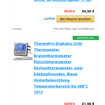
42,99 €
36,96 €
Bei Amazon ansehen
*
Preis inkl. MwSt., zzgl. Versandkosten
Anzeige
EMPFEHLUNG
ThermoPro Digitales Grill-
Thermometer
Bratenthermometer
Fleischthermometer
Küchenthermometer, zwei
Edelstahlsonden, Blaue
Hinterbeleuchtung,
Temperaturbereich bis 300°C
TP17
30,99 €
21,98 €