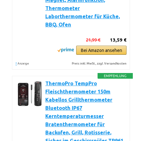
Magnet, Alarmfunktion,
Thermometer
Laborthermometer für Küche,
BBQ, Ofen
21,99 €
13,59 €
Bei Amazon ansehen
*
Preis inkl. MwSt., zzgl. Versandkosten
Anzeige
EMPFEHLUNG
ThermoPro TempPro
Fleischthermometer 150m
Kabellos Grillthermometer
Bluetooth IP67
Kerntemperaturmesser
Bratenthermometer für
Backofen, Grill, Rotisserie,
Sicher im Geschirrspüler TP961