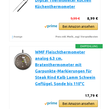
Digital Thermometer Kochen
Küchenthermometer
9,99 €
8,99 €
Bei Amazon ansehen
*
Preis inkl. MwSt., zzgl. Versandkosten
Anzeige
EMPFEHLUNG
WMF Fleischthermometer
analog 6,3 cm,
Bratenthermometer mit
Garpunkte-Markierungen für
Steak Rind Kalb Lamm Schwein
Geflügel, Sonde bis 110°C
17,79 €
Bei Amazon ansehen