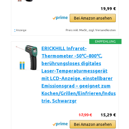
19,99 €
Bei Amazon ansehen
*
Preis inkl. MwSt., zzgl. Versandkosten
Anzeige
EMPFEHLUNG
ERICKHILL Infrarot-
Thermometer -50℃~800℃,
berührungsloses digitales
Laser-Temperaturmessgerät
mit LCD-Anzeige, einstellbarer
Emissionsgrad – geeignet zum
Kochen/Grillen/Einfrieren/Indus
trie, Schwarzgr
17,99 €
15,29 €
Bei Amazon ansehen