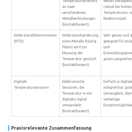
Temperaturdifferenz
weites Messspek
an zwei
robust bei hohen
verschiedenen
Temperaturen, sc
Metallverbindungen
Reaktionszeit.
(kontaktbasiert).
Widerstandsthermometer
Widerstandsänderung
Sehr genau und st
(RTD)
eines Metalls (häufig
geeignet für präz
Platin) wird zur
und
Messung der
Entwicklungsanw
Temperatur genutzt
gutes Langzeitve
(kontaktbasiert).
Digitale
Elektronische
Einfach in digita
Temperatursensoren
Sensoren, die
integrierbar, gut
Temperatur in ein
Genauigkeit, kle
digitales Signal
vielseitige
umwandeln
Einsatzmöglichke
(kontaktbasiert).
Praxisrelevante Zusammenfassung