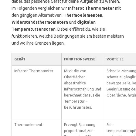
dabei, das passende Gerät für deine Aufgaben zu wählen.
Im Folgenden vergleichen wir
Infrarot Thermometer
mit
den gängigen Alternativen:
Thermoelementen
,
Widerstandsthermometern
und
digitalen
Temperatursensoren
. Dabei erfährst du, wie sie
funktionieren, welche Bedingungen sie am besten meistern
und wo ihre Grenzen liegen.
GERÄT
FUNKTIONSWEISE
VORTEILE
Infrarot Thermometer
Misst die von
Schnelle Messung,
Oberflächen
schwer zugängli
abgestrahlte
bewegte Teile, k
Infrarotstrahlung und
Beeinflussung de
berechnet daraus die
Oberfläche, hygie
Temperatur –
berührungslos
.
Thermoelement
Erzeugt Spannung
Sehr
proportional zur
temperaturempfi