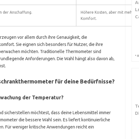
A
L
in der Anschaffung.
Höhere Kosten, aber mit mehr Fu
C
Komfort.
eugen vor allem durch ihre Genauigkeit, die
fort. Sie eignen sich besonders für Nutzer, die ihre
berwachen möchten. Traditionelle Thermometer sind
*
A
 grundlegende Anforderungen. Die Wahl hängt also davon ab,
hst.
lschrankthermometer für deine Bedürfnisse?
erwachung der Temperatur?
T
nd sicherstellen möchtest, dass deine Lebensmittel immer
D
mometer die bessere Wahl sein. Es liefert kontinuierliche
. Für weniger kritische Anwendungen reicht ein