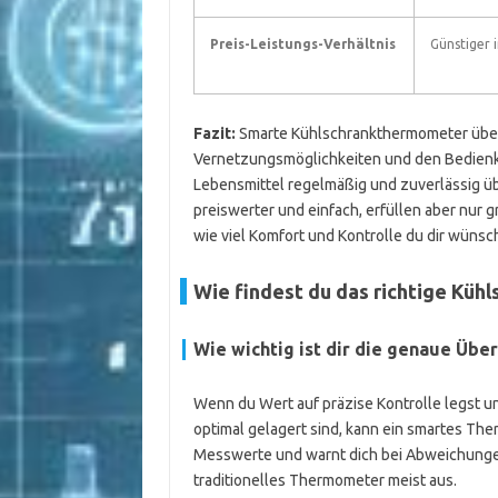
Preis-Leistungs-Verhältnis
Günstiger 
Fazit:
Smarte Kühlschrankthermometer überz
Vernetzungsmöglichkeiten und den Bedienkom
Lebensmittel regelmäßig und zuverlässig ü
preiswerter und einfach, erfüllen aber nur
wie viel Komfort und Kontrolle du dir wünsc
Wie findest du das richtige Küh
Wie wichtig ist dir die genaue Üb
Wenn du Wert auf präzise Kontrolle legst u
optimal gelagert sind, kann ein smartes Ther
Messwerte und warnt dich bei Abweichungen
traditionelles Thermometer meist aus.