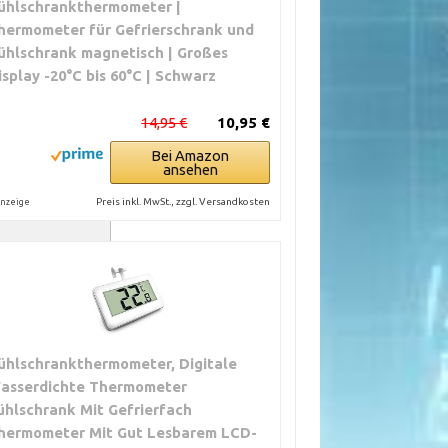
ühlschrankthermometer |
hermometer für Gefrierschrank und
ühlschrank magnetisch | Großes
isplay -20°C bis 60°C | Schwarz
14,95 €
10,95 €
Bei Amazon
ansehen
Preis inkl. MwSt., zzgl. Versandkosten
nzeige
ehreren Sensoren
fache Bedienung
ühlschrankthermometer, Digitale
asserdichte Thermometer
ühlschrank Mit Gefrierfach
 Smart Home
hermometer Mit Gut Lesbarem LCD-