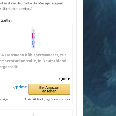
influsst die Hautfarbe die Messgenauigkeit
es Stirnthermometers?
tseller
FA Dostmann Kühlthermometer, zur
emperaturkontrolle, in Deutschland
ergestellt
1,80 €
Bei Amazon
ansehen
Preis inkl. MwSt., zzgl. Versandkosten
nzeige