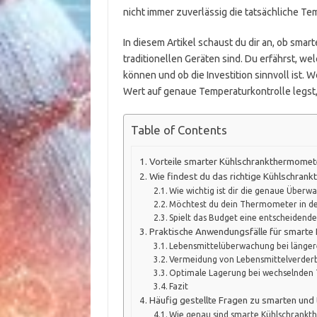
nicht immer zuverlässig die tatsächliche Te
In diesem Artikel schaust du dir an, ob sma
traditionellen Geräten sind. Du erfährst, wel
können und ob die Investition sinnvoll ist
Wert auf genaue Temperaturkontrolle legst, i
Table of Contents
Vorteile smarter Kühlschrankthermomete
Wie findest du das richtige Kühlschran
Wie wichtig ist dir die genaue Über
Möchtest du dein Thermometer in de
Spielt das Budget eine entscheidende
Praktische Anwendungsfälle für smarte
Lebensmittelüberwachung bei länge
Vermeidung von Lebensmittelverder
Optimale Lagerung bei wechselnden
Fazit
Häufig gestellte Fragen zu smarten und
Wie genau sind smarte Kühlschrankth