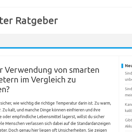
er Ratgeber
Neu
der Verwendung von smarten
Sin
ern im Vergleich zu
unb
en?
Sin
mei
cher, wie wichtig die richtige Temperatur darin ist. Zu warm,
Kan
. Zu kalt, und manche Dinge können einfrieren und ihre
kali
 oder empfindliche Lebensmittel lagerst, willst du sicher
Gib
ele Menschen verlassen sich dabei auf die Standardanzeigen
Akk
er. Doch genau hier liegen oft Unsicherheiten. Sie zeigen