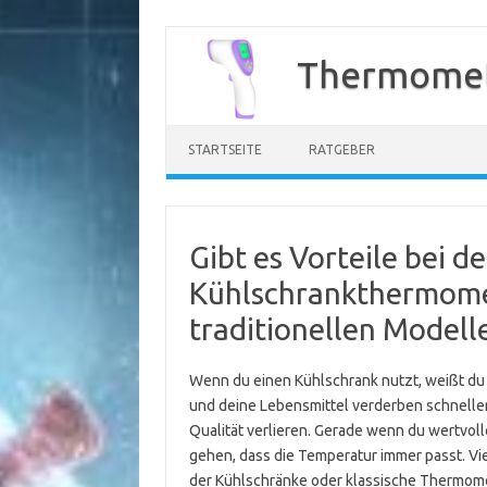
Zum
Inhalt
Thermomet
springen
STARTSEITE
RATGEBER
Gibt es Vorteile bei 
Kühlschrankthermomet
traditionellen Modell
Wenn du einen Kühlschrank nutzt, weißt du si
und deine Lebensmittel verderben schneller
Qualität verlieren. Gerade wenn du wertvolle
gehen, dass die Temperatur immer passt. Vi
der Kühlschränke oder klassische Thermomet