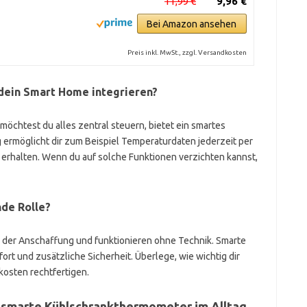
11,99 €
9,96 €
Bei Amazon ansehen
Preis inkl. MwSt., zzgl. Versandkosten
dein Smart Home integrieren?
möchtest du alles zentral steuern, bietet ein smartes
 ermöglicht dir zum Beispiel Temperaturdaten jederzeit per
erhalten. Wenn du auf solche Funktionen verzichten kannst,
nde Rolle?
n der Anschaffung und funktionieren ohne Technik. Smarte
rt und zusätzliche Sicherheit. Überlege, wie wichtig dir
kosten rechtfertigen.
 smarte Kühlschrankthermometer im Alltag