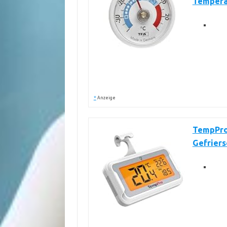
Temperat
*
Anzeige
TempPro
Gefrier