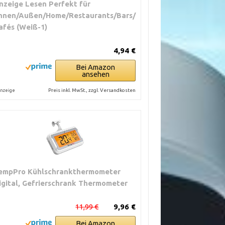
nzeige Lesen Perfekt für
nnen/Außen/Home/Restaurants/Bars/
nktionen und
afés (Weiß-1)
4,94 €
Bei Amazon
ansehen
Preis inkl. MwSt., zzgl. Versandkosten
nzeige
empPro Kühlschrankthermometer
igital, Gefrierschrank Thermometer
11,99 €
9,96 €
Bei Amazon