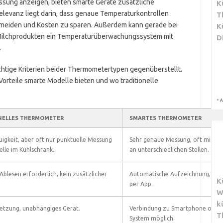
sung anzeigen, bieten smarte Geräte zusätzliche
K
 Relevanz liegt darin, dass genaue Temperaturkontrollen
T
meiden und Kosten zu sparen. Außerdem kann gerade bei
K
 Milchprodukten ein Temperaturüberwachungssystem mit
D
.
ichtige Kriterien beider Thermometertypen gegenüberstellt.
Vorteile smarte Modelle bieten und wo traditionelle
*
A
NELLES THERMOMETER
SMARTES THERMOMETER
igkeit, aber oft nur punktuelle Messung
Sehr genaue Messung, oft mit m
elle im Kühlschrank.
an unterschiedlichen Stellen.
Ablesen erforderlich, kein zusätzlicher
Automatische Aufzeichnung, ein
K
per App.
W
k
etzung, unabhängiges Gerät.
Verbindung zu Smartphone oder
T
System möglich.