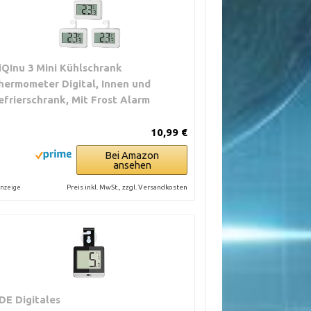
iQInu 3 Mini Kühlschrank
hermometer Digital, Innen und
efrierschrank, Mit Frost Alarm
10,99 €
Bei Amazon
ansehen
Preis inkl. MwSt., zzgl. Versandkosten
nzeige
DE Digitales