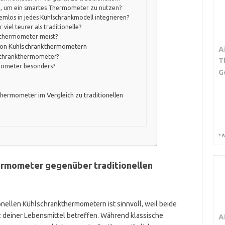
ng, um ein smartes Thermometer zu nutzen?
mlos in jedes Kühlschrankmodell integrieren?
iel teurer als traditionelle?
kthermometer meist?
von Kühlschrankthermometern
A
lschrankthermometer?
T
mometer besonders?
G
hermometer im Vergleich zu traditionellen
*
A
ermometer gegenüber traditionellen
onellen Kühlschrankthermometern ist sinnvoll, weil beide
z deiner Lebensmittel betreffen. Während klassische
A