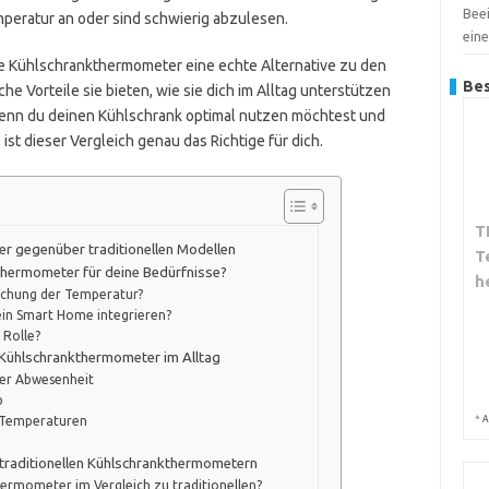
Bee
mperatur an oder sind schwierig abzulesen.
ein
rte Kühlschrankthermometer eine echte Alternative zu den
Bes
che Vorteile sie bieten, wie sie dich im Alltag unterstützen
. Wenn du deinen Kühlschrank optimal nutzen möchtest und
st dieser Vergleich genau das Richtige für dich.
T
r gegenüber traditionellen Modellen
T
kthermometer für deine Bedürfnisse?
h
wachung der Temperatur?
in Smart Home integrieren?
 Rolle?
 Kühlschrankthermometer im Alltag
rer Abwesenheit
b
*
A
 Temperaturen
 traditionellen Kühlschrankthermometern
ermometer im Vergleich zu traditionellen?