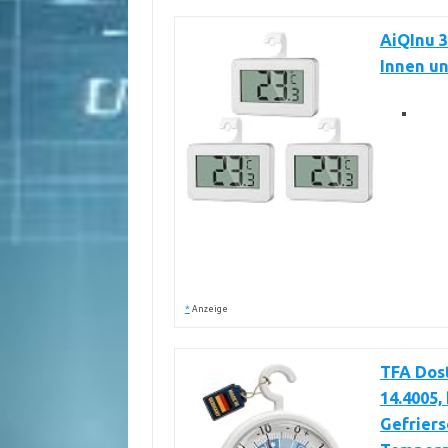
AiQInu 3
Innen un
*
Anzeige
TFA Dos
14.4005,
Gefriers