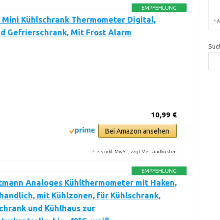
EMPFEHLUNG
 Mini Kühlschrank Thermometer Digital,
*
A
d Gefrierschrank, Mit Frost Alarm
Suc
10,99 €
Bei Amazon ansehen
Preis inkl. MwSt., zzgl. Versandkosten
EMPFEHLUNG
tmann Analoges Kühlthermometer mit Haken,
 handlich, mit Kühlzonen, für Kühlschrank,
chrank und Kühlhaus zur