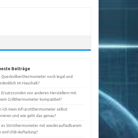
este Beiträge
d Quecksilberthermometer noch legal und
edenklich im Haushalt?
d Ersatzsonden von anderen Herstellern mit
nem Grillthermometer kompatibel?
n ich mein Infrarotthermometer selbst
brieren und wie geht das genau?
t es Stirnthermometer mit wiederaufladbarem
u und USB‑Aufladung?