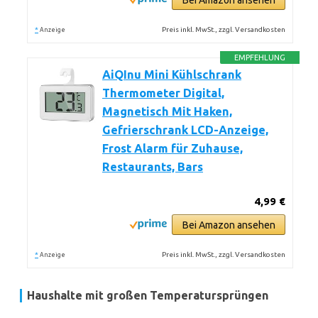
Bei Amazon ansehen
*
Preis inkl. MwSt., zzgl. Versandkosten
Anzeige
EMPFEHLUNG
AiQInu Mini Kühlschrank
Thermometer Digital,
Magnetisch Mit Haken,
Gefrierschrank LCD-Anzeige,
Frost Alarm für Zuhause,
Restaurants, Bars
4,99 €
Bei Amazon ansehen
*
Preis inkl. MwSt., zzgl. Versandkosten
Anzeige
Haushalte mit großen Temperatursprüngen