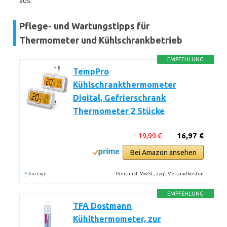
aus.
Pflege- und Wartungstipps für
Thermometer und Kühlschrankbetrieb
EMPFEHLUNG
TempPro
Kühlschrankthermometer
Digital, Gefrierschrank
Thermometer 2 Stücke
19,99 €
16,97 €
Bei Amazon ansehen
*
Preis inkl. MwSt., zzgl. Versandkosten
Anzeige
EMPFEHLUNG
TFA Dostmann
Kühlthermometer, zur