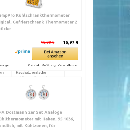
empPro Kühlschrankthermometer
igital, Gefrierschrank Thermometer 2
tücke
19,99 €
16,97 €
Bei Amazon
EILE
ÜBLICHE
ansehen
EINSATZBEREICHE
Preis inkl. MwSt., zzgl. Versandkosten
nzeige
ein
Haushalt, einfache
Kühlkontrolle, Notlösung
g,
n.
Alltag, schnelle
akt.
Stichproben, Koch- und
FA Dostmann 2er Set Analoge
Grillanwendung
ühlthermometer mit Haken, 95.1036,
andlich, mit Kühlzonen, für