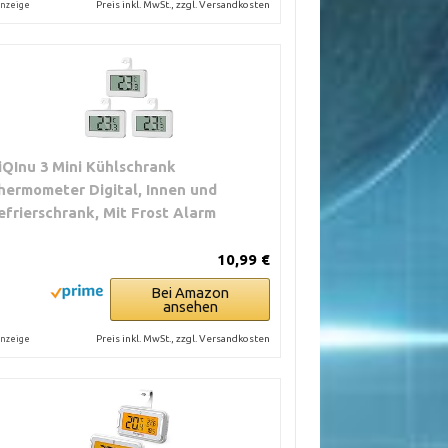
Preis inkl. MwSt., zzgl. Versandkosten
nzeige
iQInu 3 Mini Kühlschrank
hermometer Digital, Innen und
efrierschrank, Mit Frost Alarm
10,99 €
Bei Amazon
ansehen
Preis inkl. MwSt., zzgl. Versandkosten
nzeige