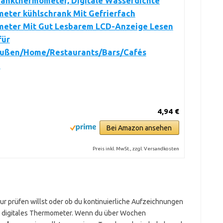
rankthermometer, Digitale Wasserdichte
eter kühlschrank Mit Gefrierfach
eter Mit Gut Lesbarem LCD-Anzeige Lesen
für
ußen/Home/Restaurants/Bars/Cafés
)
4,94 €
Bei Amazon ansehen
Preis inkl. MwSt., zzgl. Versandkosten
ur prüfen willst oder ob du kontinuierliche Aufzeichnungen
ein digitales Thermometer. Wenn du über Wochen