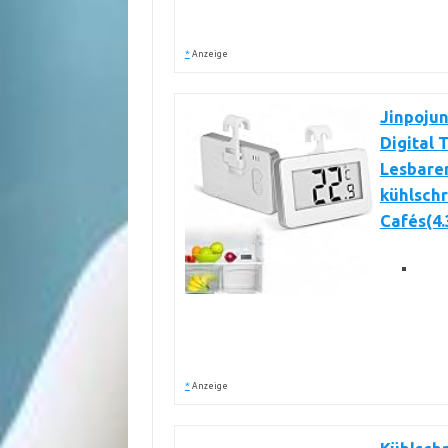
*
Anzeige
Jinpojun
Digital 
Lesbare
kühlschr
Cafés(4.
*
Anzeige