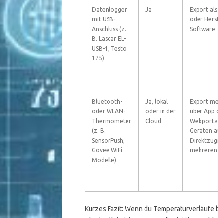
Datenlogger
Ja
Export al
mit USB-
oder Herst
Anschluss (z.
Software
B. Lascar EL-
USB-1, Testo
175)
Bluetooth-
Ja, lokal
Export mei
oder WLAN-
oder in der
über App 
Thermometer
Cloud
Webportal
(z. B.
Geräten a
SensorPush,
Direktzugr
Govee WiFi
mehreren 
Modelle)
Kurzes Fazit: Wenn du Temperaturverläufe b