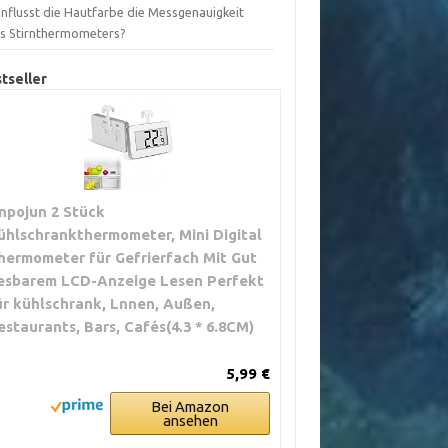
influsst die Hautfarbe die Messgenauigkeit
es Stirnthermometers?
tseller
inpojun 2 Stück
ühlschrankthermometer, Mini Digital
hermometer für Gefrierfach Mit Gut
esbarem LCD-Anzeige Lesen Perfekt
ür kühlschrank, Lnnen, Außen,
estaurants, Bars, Cafés(4.3 * 6.8CM)
5,99 €
Bei Amazon
ansehen