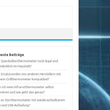
este Beiträge
d Quecksilberthermometer noch legal und
edenklich im Haushalt?
d Ersatzsonden von anderen Herstellern mit
nem Grillthermometer kompatibel?
n ich mein Infrarotthermometer selbst
brieren und wie geht das genau?
t es Stirnthermometer mit wiederaufladbarem
u und USB‑Aufladung?