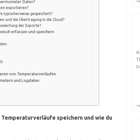
*
kthermometer Daten?
A
ten exportieren?
e typischerweise gespeichert?
ten und die Übertragung in die Cloud?
Auswertung der Exporte?
nisch erfassen und speichern
uten
A
T
ch
G
tieren von Temperaturverläufen
ometern und Logdaten
*
A
Temperaturverläufe speichern und wie du