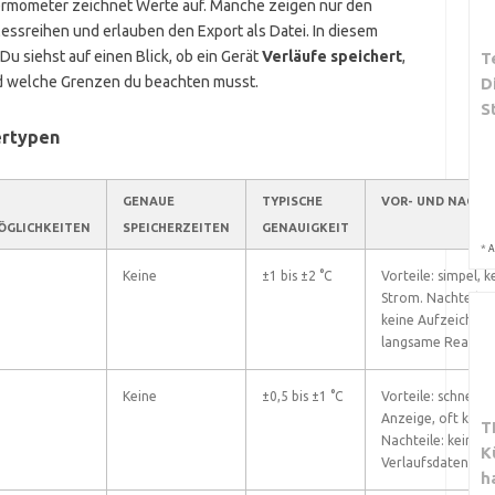
hermometer zeichnet Werte auf. Manche zeigen nur den
ssreihen und erlauben den Export als Datei. In diesem
Du siehst auf einen Blick, ob ein Gerät
Verläufe speichert
,
T
d welche Grenzen du beachten musst.
D
S
ertypen
GENAUE
TYPISCHE
VOR- UND NACHT
ÖGLICHKEITEN
SPEICHERZEITEN
GENAUIGKEIT
*
A
Keine
±1 bis ±2 °C
Vorteile: simpel, k
Strom. Nachteile:
keine Aufzeichnun
langsame Reaktio
Keine
±0,5 bis ±1 °C
Vorteile: schnelle
Anzeige, oft komp
T
Nachteile: keine
K
Verlaufsdaten.
h