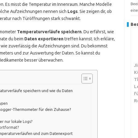
Bee
en. Es misst die Temperatur im Innenraum. Manche Modelle
ein
 Solche Aufzeichnungen nennen sich
Logs
. Sie zeigen dir, ob
peratur nach Türöffnungen stark schwankt.
Bes
ermometer
Temperaturverläufe speichern
. Du erfährst, wie
mate du beim
Daten exportieren
treffen kannst. Ich erkläre,
 wie zuverlässig die Aufzeichnungen sind. Du bekommst
meters und zur Auswertung der Daten. So kannst du
e Medikamente besser überwachen.
J
K
T
L
urverläufe speichern und wie du Daten
f
R
typen
enlogger-Thermometer für dein Zuhause?
r nur lokale Logs?
portformat?
mperaturverläufen und zum Datenexport