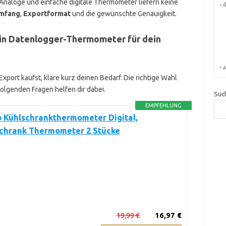
 Analoge und einfache digitale Thermometer liefern keine
-
mfang
,
Exportformat
und die gewünschte Genauigkeit.
 ein Datenlogger-Thermometer für dein
*
A
port kaufst, kläre kurz deinen Bedarf. Die richtige Wahl
 folgenden Fragen helfen dir dabei.
Suc
EMPFEHLUNG
 Kühlschrankthermometer Digital,
schrank Thermometer 2 Stücke
19,99 €
16,97 €