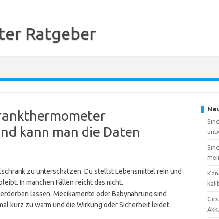
er Ratgeber
Neu
hrankthermometer
Sin
nd kann man die Daten
unb
Sin
mei
ühlschrank zu unterschätzen. Du stellst Lebensmittel rein und
Kan
leibt. In manchen Fällen reicht das nicht.
kali
erderben lassen. Medikamente oder Babynahrung sind
Gib
l kurz zu warm und die Wirkung oder Sicherheit leidet.
Akk