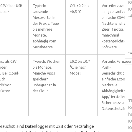
K
s CSV über USB
Typisch:
Oft ±0,2 bis
Vorteile: zuverläs
K
eller-
tausende
±0,5 °C
Langzeitaufzeich
-
Messwerte. In
einfache CSV-Expo
der Praxis: Tage
Nachteile: physisc
bis mehrere
Zugriff nötig,
Monate,
manchmal
abhängig vom
kostenpflichtige
Messintervall
Software.
*
A
st als CSV
Typisch: Wochen
±0,2 bis ±0,7
Vorteile: Fernzugri
oder
bis Monate.
°C, je nach
Push-
. Bei Cloud-
Manche Apps
Modell
Benachrichtigung
uch
speichern
einfache Exporte.
iff von
unbegrenzt in
Nachteile:
Orten.
der Cloud.
Abhängigkeit von
App/Hersteller,
T
Sicherheits- und
K
Datenschutzfrage
h
K
rauchst, sind Datenlogger mit USB oder Netzfähige
K