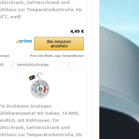
ühlschrank, Gefrierschrank und
sige
Lebensmittelüberwachung,
ühlhaus zur Temperaturkontrolle, bis
nung,
Pharma, Labor,
40°C, weiß
rte.
Transportüberwachung
her
4,49 €
Bei Amazon
ansehen
Preis inkl. MwSt., zzgl. Versandkosten
nzeige
ff,
Heimkühlschränke,
Weinschränke, Remote-
en,
Überwachung von
Kühllagern
FA Dostmann Analoges
ühlthermometer mit Haken, 14.4005,
n.
andlich, mit Kühlzonen, für
ühlschrank, Gefrierschrank und
ühlhaus zur Temperaturkontrolle, bis