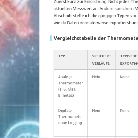
Zuerst kurz zur Einordnung. Nicht jedes T
aktuellen Messwert an. Andere speichern Me
Abschnitt stelle ich die gängigen Typen vor. 
wie du Daten normalerweise exportierst un
Vergleichstabelle der Thermomet
TYP
SPEICHERT
TYPISCHE
VERLÄUFE
EXPORTM
Analoge
Nein
Keine
Thermometer
(z. B. Glas,
Bimetall)
Digitale
Nein
Keine
Thermometer
ohne Logging