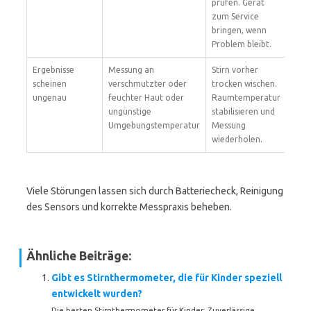
prüfen. Gerät
zum Service
bringen, wenn
Problem bleibt.
Ergebnisse
Messung an
Stirn vorher
scheinen
verschmutzter oder
trocken wischen.
ungenau
feuchter Haut oder
Raumtemperatur
ungünstige
stabilisieren und
Umgebungstemperatur
Messung
wiederholen.
Viele Störungen lassen sich durch Batteriecheck, Reinigung
des Sensors und korrekte Messpraxis beheben.
Ähnliche Beiträge:
Gibt es Stirnthermometer, die für Kinder speziell
entwickelt wurden?
Die besten Stirnthermometer für Kinder: Zuverlässige