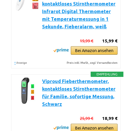
kontaktloses Stirnthermometer
Infrarot Digital Thermometer
mit Temperaturmessung in 1
Sekunde, Fieberalarm, weiß
19,99 €
15,99 €
Bei Amazon ansehen
*
Preis inkl. MwSt., zzgl. Versandkosten
Anzeige
EMPFEHLUNG
Viproud Fieberthermometer,
kontaktloses Stirnthermometer
für Familie, sofortige Messung,
Schwarz
25,99 €
18,99 €
Bei Amazon ansehen