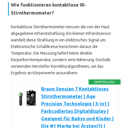
Wie funktionieren kontaktlose IR-
Stirnthermometer?
Kontaktlose Stirnthermometer messen die von der Haut
abgegebene Infrarotstrahlung. Ein kleiner Infrarotsensor
wandelt diese Strahlung in ein elektrisches Signal um.
Elektronische Schaltkreise berechnen daraus die
Temperatur. Die Messung liefert keine direkte
Körperkerntemperatur, sondern eine Näherung. Deshalb
verwenden Hersteller Korrekturalgorithmen, um das
Ergebnis an Körperwerte anzunähern.
EMPFEHLUNG
Braun Sensian 7 Kontaktloses
Stirnthermometer | Age
Precision Technologie | 3-in1 |
Farbcodiertes Digitaldisplay |
Geeignet für Babys und Kinder |
Die #1 Marke bei Ärzten(1) |