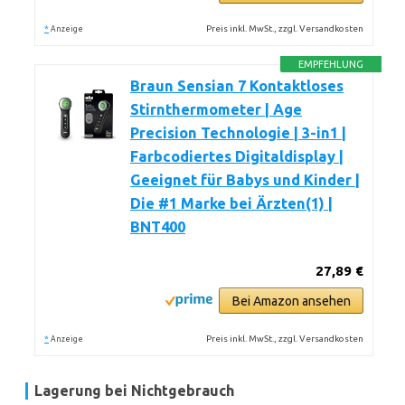
*
Preis inkl. MwSt., zzgl. Versandkosten
Anzeige
EMPFEHLUNG
Braun Sensian 7 Kontaktloses
Stirnthermometer | Age
Precision Technologie | 3-in1 |
Farbcodiertes Digitaldisplay |
Geeignet für Babys und Kinder |
Die #1 Marke bei Ärzten(1) |
BNT400
27,89 €
Bei Amazon ansehen
*
Preis inkl. MwSt., zzgl. Versandkosten
Anzeige
Lagerung bei Nichtgebrauch