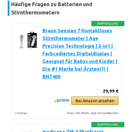
Häufige Fragen zu Batterien und
Stirnthermometern
EMPFEHLUNG
Braun Sensian 7 Kontaktloses
Stirnthermometer | Age
Precision Technologie | 3-in1 |
Farbcodiertes Digitaldisplay |
Geeignet für Babys und Kinder |
Die #1 Marke bei Ärzten(1) |
BNT400
29,99 €
Bei Amazon ansehen
*
Preis inkl. MwSt., zzgl. Versandkosten
Anzeige
EMPFEHLUNG
medisana TM A79 Infrarot