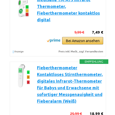
Thermometer,
Fieberthermometer kontaktlos
digital
9,99 €
7,49 €
Bei Amazon ansehen
*
Preis inkl. MwSt., zzgl. Versandkosten
Anzeige
EMPFEHLUNG
Fieberthermometer
Kontaktloses Stirnthermometer,
digitales Infrarot-Thermometer
für Babys und Erwachsene mit
sofortiger Messgenauigkeit und
Fieberalarm (Weiß)
25,99 €
18,99 €