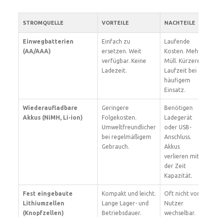
STROMQUELLE
VORTEILE
NACHTEILE
P
Einwegbatterien
Einfach zu
Laufende
Gu
(AA/AAA)
ersetzen. Weit
Kosten. Mehr
Nu
verfügbar. Keine
Müll. Kürzere
No
Ladezeit.
Laufzeit bei
Er
häufigem
Einsatz.
Wiederaufladbare
Geringere
Benötigen
Em
Akkus (NiMH, Li-ion)
Folgekosten.
Ladegerät
Vi
Umweltfreundlicher
oder USB-
La
bei regelmäßigem
Anschluss.
Er
Gebrauch.
Akkus
verlieren mit
der Zeit
Kapazität.
Fest eingebaute
Kompakt und leicht.
Oft nicht vom
Pr
Lithiumzellen
Lange Lager- und
Nutzer
ke
(Knopfzellen)
Betriebsdauer.
wechselbar.
mö