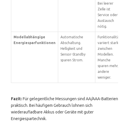
Bei leerer
de
Zelle ist
Au
Service oder
Austausch
nötig.
Modellabhängige
Automatische
Funktionalität
Ac
Energiesparfunktionen
Abschaltung.
variiert stark
re
Helligkeit und
zwischen
Ba
Sensor-Standby
Modellen.
En
sparen Strom.
Manche
ve
sparen mehr,
Nu
andere
weniger.
Fazit:
Für gelegentliche Messungen sind AA/AAA-Batterien
praktisch. Bei häufigem Gebrauch lohnen sich
wiederaufladbare Akkus oder Geräte mit guter
Energiespartechnik.