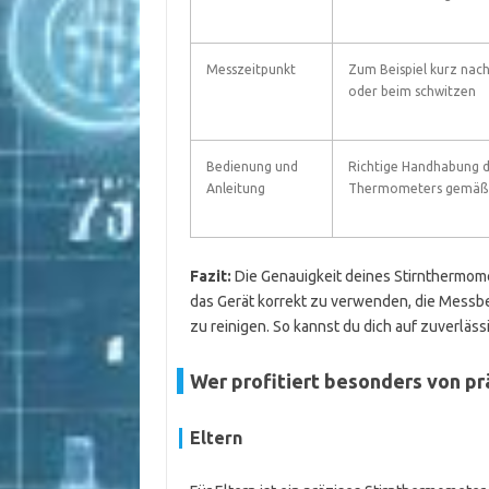
Messzeitpunkt
Zum Beispiel kurz nach
oder beim schwitzen
Bedienung und
Richtige Handhabung 
Anleitung
Thermometers gemäß 
Fazit:
Die Genauigkeit deines Stirnthermome
das Gerät korrekt zu verwenden, die Mess
zu reinigen. So kannst du dich auf zuverläs
Wer profitiert besonders von p
Eltern