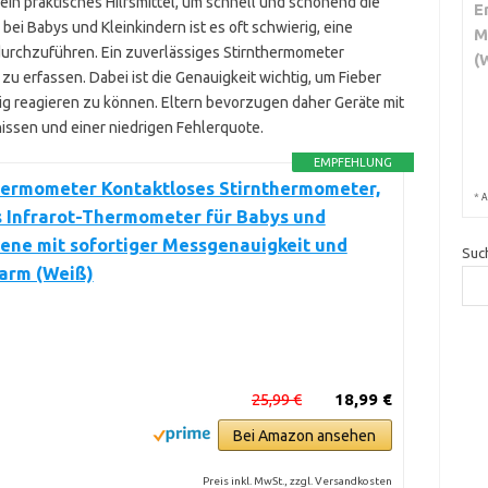
 ein praktisches Hilfsmittel, um schnell und schonend die
E
ei Babys und Kleinkindern ist es oft schwierig, eine
M
urchzuführen. Ein zuverlässiges Stirnthermometer
(
 erfassen. Dabei ist die Genauigkeit wichtig, um Fieber
tig reagieren zu können. Eltern bevorzugen daher Geräte mit
ssen und einer niedrigen Fehlerquote.
EMPFEHLUNG
hermometer Kontaktloses Stirnthermometer,
*
A
s Infrarot-Thermometer für Babys und
ene mit sofortiger Messgenauigkeit und
Suc
larm (Weiß)
25,99 €
18,99 €
Bei Amazon ansehen
Preis inkl. MwSt., zzgl. Versandkosten