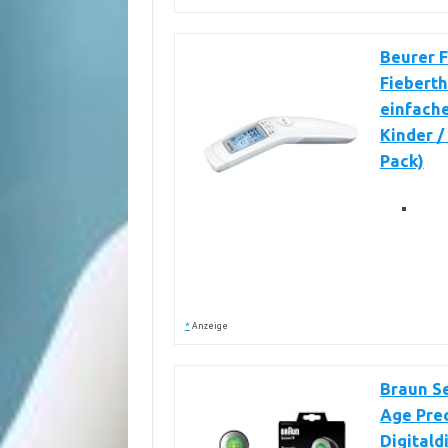
Beurer F
Fiebert
einfache
Kinder / 
Pack)
*
Anzeige
Braun Se
Age Prec
Digitald