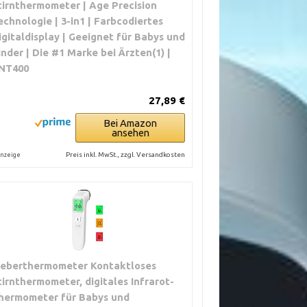
tirnthermometer | Age Precision
echnologie | 3-in1 | Farbcodiertes
igitaldisplay | Geeignet für Babys und
in entspannter
inder | Die #1 Marke bei Ärzten(1) |
t direkt nach
NT400
ität
27,89 €
an die
ung und übe die
Bei Amazon
ansehen
Preis inkl. MwSt., zzgl. Versandkosten
nzeige
ieberthermometer Kontaktloses
tirnthermometer, digitales Infrarot-
hermometer für Babys und