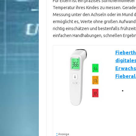
Für Eltern ist ein präzises Stirnthermometer
Temperatur ihres Kindes zu messen. Gerade b
Messung unter den Achseln oder im Mund d
ermöglicht es, Werte ohne großen Aufwand zu
richtig einschätzen und bestenfalls frühzei
einfachen Handhabungen, schnellen Ergebni
Fiebert
digitale
Erwachs
Fiebera
*
Anzeige