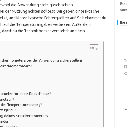
Bee
bwohl die Anwendung stets gleich schien.
ein
 bei der Nutzung achten solltest. Wir geben dir praktische
etzt, und klären typische Fehlerquellen auf. So bekommst du
Bes
ch auf die Temperaturangaben verlassen. Außerdem
damit du die Technik besser verstehst und dein
m
irnthermometers bei der Anwendung sicherstellen?
T
 Stirnthermometern?
k
ometer für deine Bedürfnisse?
benutzen?
bei der Temperaturmessung?
*
A
rzugst du?
ng deines Stirnthermometers
Kindern
em Training