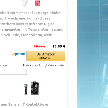
ieberthermometer für Babys Kinder
nd Erwachsene, kontaktloses
tirnthermometer Infrarot Digital
hermometer mit Temperaturmessung
n 1 Sekunde, Fieberalarm, weiß
higen,
m; halte einen
19,99 €
15,99 €
3 bis 5 cm ein
Bei Amazon
ansehen
Modell mit guter
und verifizierter
Preis inkl. MwSt., zzgl. Versandkosten
nzeige
rfläche
rsichtig nach
n
keit einer
raun Sensian 7 Kontaktloses
ühre sie bei