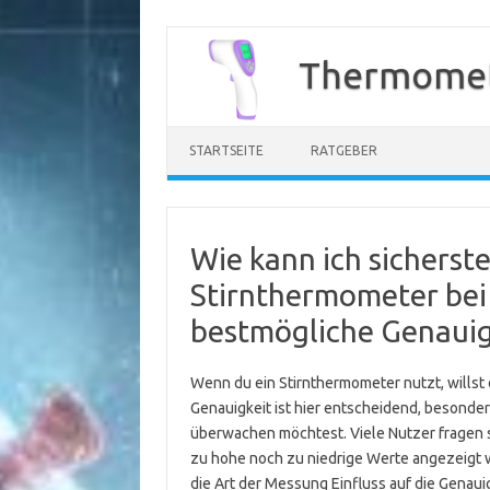
Zum
Inhalt
Thermomet
springen
STARTSEITE
RATGEBER
Wie kann ich sicherste
Stirnthermometer bei
bestmögliche Genauigk
Wenn du ein Stirnthermometer nutzt, willst 
Genauigkeit ist hier entscheidend, besonde
überwachen möchtest. Viele Nutzer fragen 
zu hohe noch zu niedrige Werte angezeigt 
die Art der Messung Einfluss auf die Genauig