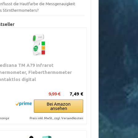
influsst die Hautfarbe die Messgenauigkeit
es Stirnthermometers?
tseller
edisana TM A79 Infrarot
hermometer, Fieberthermometer
ontaktlos digital
9,99 €
7,49 €
Bei Amazon
ansehen
Preis inkl. MwSt., zzgl. Versandkosten
nzeige