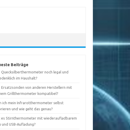
este Beiträge
d Quecksilberthermometer noch legal und
edenklich im Haushalt?
d Ersatzsonden von anderen Herstellern mit
nem Grillthermometer kompatibel?
n ich mein Infrarotthermometer selbst
brieren und wie geht das genau?
t es Stirnthermometer mit wiederaufladbarem
u und USB‑Aufladung?