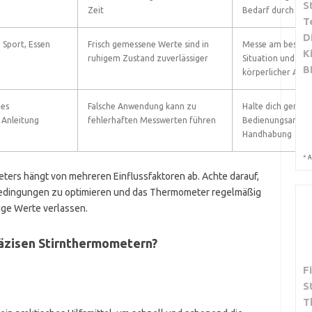
S
Zeit
Bedarf durch
T
D
 Sport, Essen
Frisch gemessene Werte sind in
Messe am besten 
K
ruhigem Zustand zuverlässiger
Situation und nich
B
körperlicher Aktiv
des
Falsche Anwendung kann zu
Halte dich genau 
Anleitung
fehlerhaften Messwerten führen
Bedienungsanleit
Handhabung
*
A
ters hängt von mehreren Einflussfaktoren ab. Achte darauf,
bedingungen zu optimieren und das Thermometer regelmäßig
sige Werte verlassen.
räzisen Stirnthermometern?
F
S
T