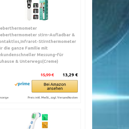
ieberthermometer
ieberthermometer stirn–Aufladbar &
ontaktlos,Infrarot-Stirnthermometer
ür die ganze Familie mit
ekundenschneller Messung–für
uhause & Unterwegs(Creme)
15,99 €
13,29 €
Bei Amazon
ansehen
Preis inkl. MwSt., zzgl. Versandkosten
nzeige