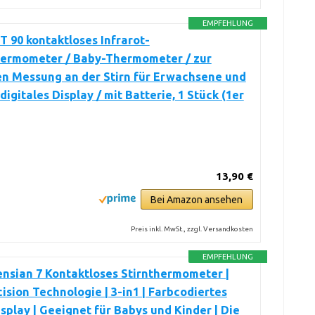
EMPFEHLUNG
T 90 kontaktloses Infrarot-
hermometer / Baby-Thermometer / zur
n Messung an der Stirn für Erwachsene und
digitales Display / mit Batterie, 1 Stück (1er
13,90 €
Bei Amazon ansehen
Preis inkl. MwSt., zzgl. Versandkosten
EMPFEHLUNG
nsian 7 Kontaktloses Stirnthermometer |
ision Technologie | 3-in1 | Farbcodiertes
isplay | Geeignet für Babys und Kinder | Die