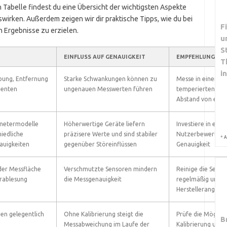
 Tabelle findest du eine Übersicht der wichtigsten Aspekte
swirken. Außerdem zeigen wir dir praktische Tipps, wie du bei
F
 Ergebnisse zu erzielen.
u
S
EINFLUSS AUF GENAUIGKEIT
EMPFEHLUNG
T
i
ung, Entfernung
Starke Schwankungen können zu
Messe in einem ru
tienten
ungenauen Messwerten führen
temperierten Rau
Abstand von etwa 
metermodelle
Höherwertige Geräte liefern
Investiere in ein 
iedliche
präzisere Werte und sind stabiler
Nutzerbewertung 
*
A
auigkeiten
gegenüber Störeinflüssen
Genauigkeit
der Messfläche
Verschmutzte Sensoren mindern
Reinige die Senso
rablesung
die Messgenauigkeit
regelmäßig und vo
Herstellerangabe
en gelegentlich
Ohne Kalibrierung steigt die
Prüfe die Möglich
B
Messabweichung im Laufe der
Kalibrierung und f