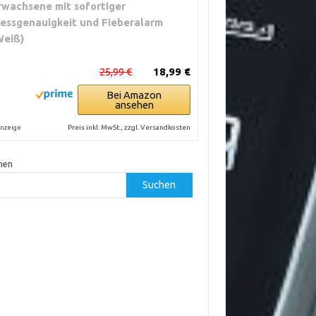
rwachsene mit sofortiger
essgenauigkeit und Fieberalarm
Weiß)
25,99 €
18,99 €
Bei Amazon
ansehen
Preis inkl. MwSt., zzgl. Versandkosten
nzeige
hen
Suchen