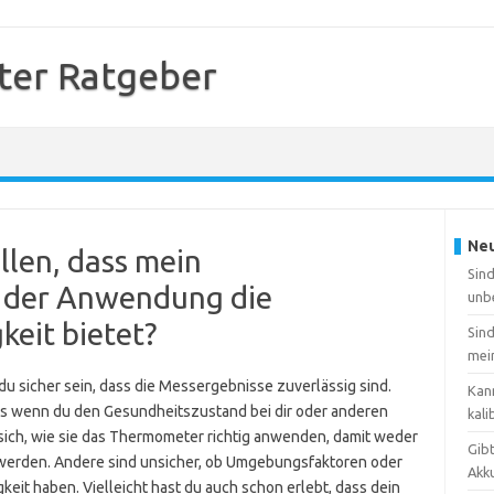
er Ratgeber
Neu
llen, dass mein
Sin
 der Anwendung die
unb
eit bietet?
Sin
mei
du sicher sein, dass die Messergebnisse zuverlässig sind.
Kan
rs wenn du den Gesundheitszustand bei dir oder anderen
kali
sich, wie sie das Thermometer richtig anwenden, damit weder
Gib
werden. Andere sind unsicher, ob Umgebungsfaktoren oder
Akk
keit haben. Vielleicht hast du auch schon erlebt, dass dein