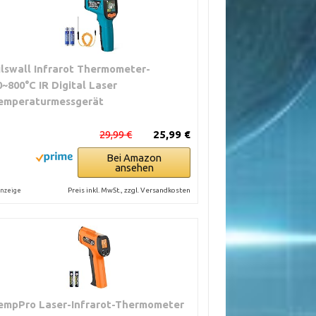
ilswall Infrarot Thermometer-
0~800°C IR Digital Laser
emperaturmessgerät
29,99 €
25,99 €
Bei Amazon
ansehen
Preis inkl. MwSt., zzgl. Versandkosten
nzeige
empPro Laser-Infrarot-Thermometer