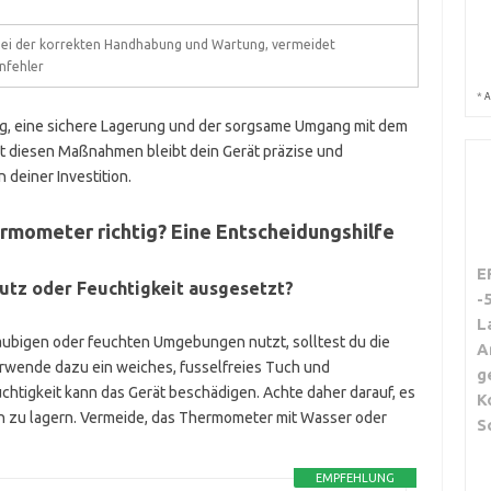
 bei der korrekten Handhabung und Wartung, vermeidet
nfehler
*
A
, eine sichere Lagerung und der sorgsame Umgang mit dem
t diesen Maßnahmen bleibt dein Gerät präzise und
n deiner Investition.
ermometer richtig? Eine Entscheidungshilfe
E
utz oder Feuchtigkeit ausgesetzt?
-
L
aubigen oder feuchten Umgebungen nutzt, solltest du die
A
erwende dazu ein weiches, fusselfreies Tuch und
g
chtigkeit kann das Gerät beschädigen. Achte daher darauf, es
K
 zu lagern. Vermeide, das Thermometer mit Wasser oder
S
EMPFEHLUNG