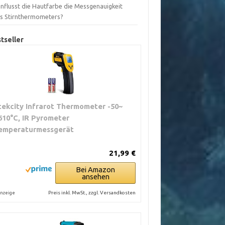
influsst die Hautfarbe die Messgenauigkeit
es Stirnthermometers?
tseller
tekcity Infrarot Thermometer -50~
610°C, IR Pyrometer
emperaturmessgerät
21,99 €
Bei Amazon
ansehen
Preis inkl. MwSt., zzgl. Versandkosten
nzeige