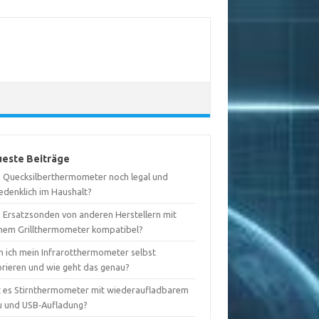
este Beiträge
d Quecksilberthermometer noch legal und
edenklich im Haushalt?
d Ersatzsonden von anderen Herstellern mit
nem Grillthermometer kompatibel?
n ich mein Infrarotthermometer selbst
brieren und wie geht das genau?
t es Stirnthermometer mit wiederaufladbarem
u und USB‑Aufladung?