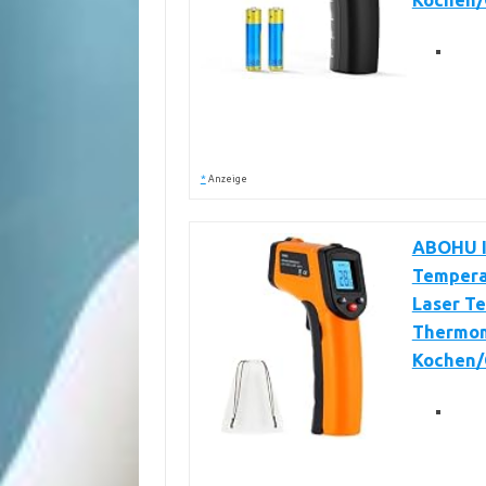
Kochen/G
*
Anzeige
ABOHU I
Temperat
Laser Te
Thermom
Kochen/