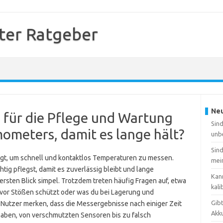
er Ratgeber
Neu
s für die Pflege und Wartung
Sin
ometers, damit es lange hält?
unb
Sin
egt, um schnell und kontaktlos Temperaturen zu messen.
mei
chtig pflegst, damit es zuverlässig bleibt und lange
Kan
ersten Blick simpel. Trotzdem treten häufig Fragen auf, etwa
kali
 vor Stößen schützt oder was du bei Lagerung und
Gib
Nutzer merken, dass die Messergebnisse nach einiger Zeit
Akk
aben, von verschmutzten Sensoren bis zu falsch