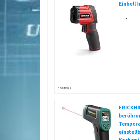
Einhell 
*
Anzeige
ERICKHI
berührun
Tempera
einstell