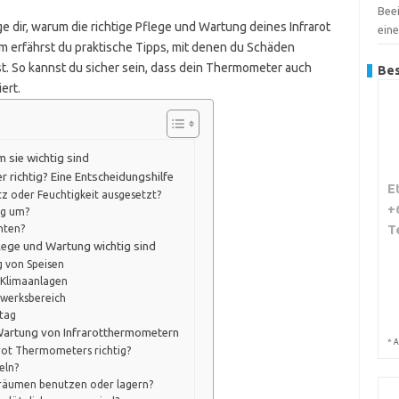
Bee
ge dir, warum die richtige Pflege und Wartung deines Infrarot
ein
erfährst du praktische Tipps, mit denen du Schäden
t. So kannst du sicher sein, dass dein Thermometer auch
Bes
ert.
sie wichtig sind
 richtig? Eine Entscheidungshilfe
E
z oder Feuchtigkeit ausgesetzt?
+
ng um?
T
hten?
flege und Wartung wichtig sind
 von Speisen
 Klimaanlagen
dwerksbereich
ltag
 Wartung von Infrarotthermometern
*
A
arot Thermometers richtig?
eln?
räumen benutzen oder lagern?