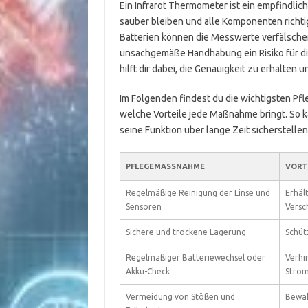
Ein Infrarot Thermometer ist ein empfindlic
sauber bleiben und alle Komponenten richt
Batterien können die Messwerte verfälsche
unsachgemäße Handhabung ein Risiko für d
hilft dir dabei, die Genauigkeit zu erhalten
Im Folgenden findest du die wichtigsten Pfl
welche Vorteile jede Maßnahme bringt. So k
seine Funktion über lange Zeit sicherstellen
PFLEGEMASSNAHME
VORT
Regelmäßige Reinigung der Linse und
Erhäl
Sensoren
Vers
Sichere und trockene Lagerung
Schüt
Regelmäßiger Batteriewechsel oder
Verhi
Akku-Check
Strom
Vermeidung von Stößen und
Bewah