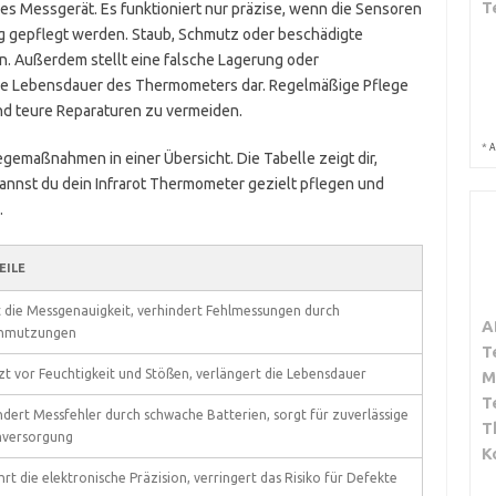
T
hes Messgerät. Es funktioniert nur präzise, wenn die Sensoren
ig gepflegt werden. Staub, Schmutz oder beschädigte
n. Außerdem stellt eine falsche Lagerung oder
ie Lebensdauer des Thermometers dar. Regelmäßige Pflege
 und teure Reparaturen zu vermeiden.
*
A
egemaßnahmen in einer Übersicht. Die Tabelle zeigt dir,
annst du dein Infrarot Thermometer gezielt pflegen und
.
EILE
t die Messgenauigkeit, verhindert Fehlmessungen durch
A
chmutzungen
T
zt vor Feuchtigkeit und Stößen, verlängert die Lebensdauer
M
T
ndert Messfehler durch schwache Batterien, sorgt für zuverlässige
T
versorgung
K
rt die elektronische Präzision, verringert das Risiko für Defekte