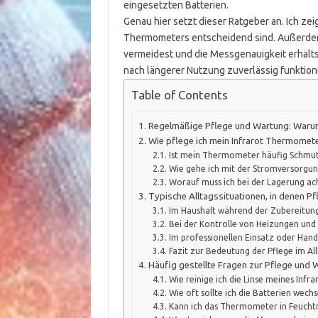
eingesetzten Batterien.
Genau hier setzt dieser Ratgeber an. Ich zei
Thermometers entscheidend sind. Außerdem 
vermeidest und die Messgenauigkeit erhälts
nach längerer Nutzung zuverlässig funktioni
Table of Contents
Regelmäßige Pflege und Wartung: Warum 
Wie pflege ich mein Infrarot Thermometer
Ist mein Thermometer häufig Schmut
Wie gehe ich mit der Stromversorgu
Worauf muss ich bei der Lagerung ac
Typische Alltagssituationen, in denen P
Im Haushalt während der Zubereitung
Bei der Kontrolle von Heizungen und
Im professionellen Einsatz oder Han
Fazit zur Bedeutung der Pflege im Al
Häufig gestellte Fragen zur Pflege und
Wie reinige ich die Linse meines Infr
Wie oft sollte ich die Batterien wechs
Kann ich das Thermometer in Feucht