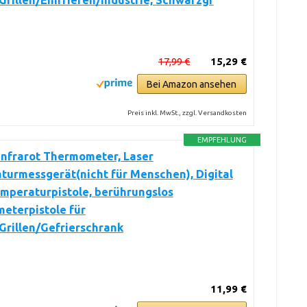
rillen/Einfrieren/Industrie, Schwarzgr
17,99 €
15,29 €
Bei Amazon ansehen
Preis inkl. MwSt., zzgl. Versandkosten
EMPFEHLUNG
nfrarot Thermometer, Laser
urmessgerät(nicht für Menschen), Digital
mperaturpistole, berührungslos
eterpistole für
Grillen/Gefrierschrank
11,99 €