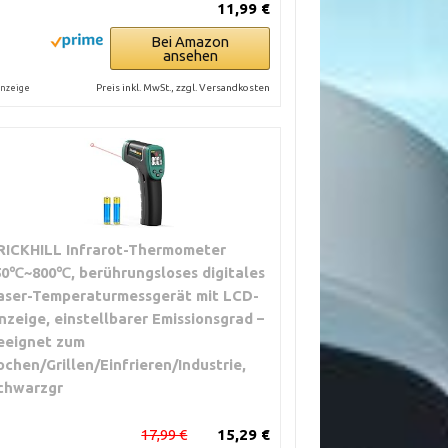
11,99 €
Bei Amazon
ansehen
Preis inkl. MwSt., zzgl. Versandkosten
nzeige
RICKHILL Infrarot-Thermometer
50℃~800℃, berührungsloses digitales
aser-Temperaturmessgerät mit LCD-
nzeige, einstellbarer Emissionsgrad –
eeignet zum
ochen/Grillen/Einfrieren/Industrie,
chwarzgr
17,99 €
15,29 €