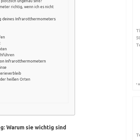
 plötzlich ungenau sind?
eter richtig, wenn ich es nicht
g deines Infrarotthermometers
T
fen
5
t
T
hten
chführen
von Infrarotthermometern
inse
erieverbleib
der heißen Orten
*
A
: Warum sie wichtig sind
T