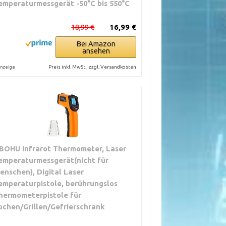
emperaturmessgerät -50°C bis 550°C
18,99 €
16,99 €
Bei Amazon
ansehen
Preis inkl. MwSt., zzgl. Versandkosten
nzeige
BOHU Infrarot Thermometer, Laser
emperaturmessgerät(nicht für
enschen), Digital Laser
emperaturpistole, berührungslos
hermometerpistole für
ochen/Grillen/Gefrierschrank