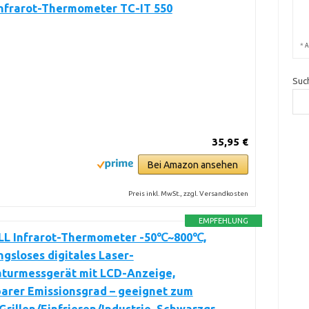
Infrarot-Thermometer TC-IT 550
*
A
Suc
35,95 €
Bei Amazon ansehen
Preis inkl. MwSt., zzgl. Versandkosten
EMPFEHLUNG
LL Infrarot-Thermometer -50℃~800℃,
gsloses digitales Laser-
turmessgerät mit LCD-Anzeige,
barer Emissionsgrad – geeignet zum